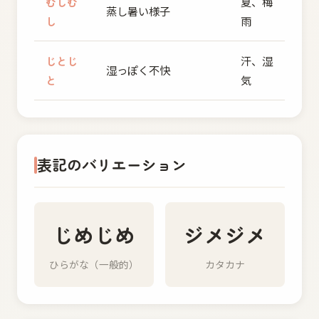
むしむ
夏、梅
蒸し暑い様子
し
雨
じとじ
汗、湿
湿っぽく不快
と
気
表記のバリエーション
じめじめ
ジメジメ
ひらがな（一般的）
カタカナ