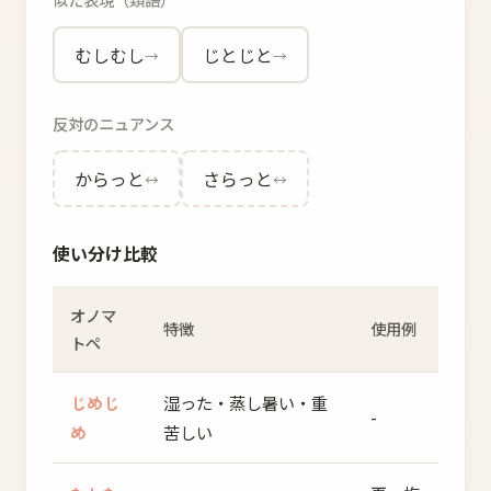
むしむし
じとじと
→
→
反対のニュアンス
からっと
さらっと
↔
↔
使い分け比較
オノマ
特徴
使用例
トペ
じめじ
湿った・蒸し暑い・重
-
め
苦しい