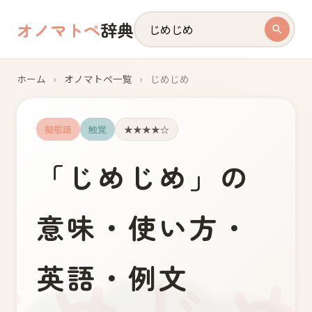
オノマトペ
辞典
ホーム
›
オノマトペ一覧
›
じめじめ
擬態語
触覚
★★★★☆
「
じ
め
じ
め
」の
意味・使い方・
英語・例文