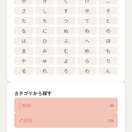
か
き
く
け
こ
さ
し
す
せ
そ
た
ち
つ
て
と
な
に
ぬ
ね
の
は
ひ
ふ
へ
ほ
ま
み
む
め
も
や
ゆ
よ
ら
り
る
れ
ろ
わ
ん
カテゴリから探す
👆
触感
88
💕
感情
106