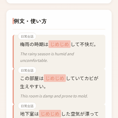
例文・使い方
日常会話
梅雨の時期は
じめじめ
して不快だ。
The rainy season is humid and
uncomfortable.
日常会話
この部屋は
じめじめ
していてカビが
生えやすい。
This room is damp and prone to mold.
日常会話
地下室は
じめじめ
した空気が漂って