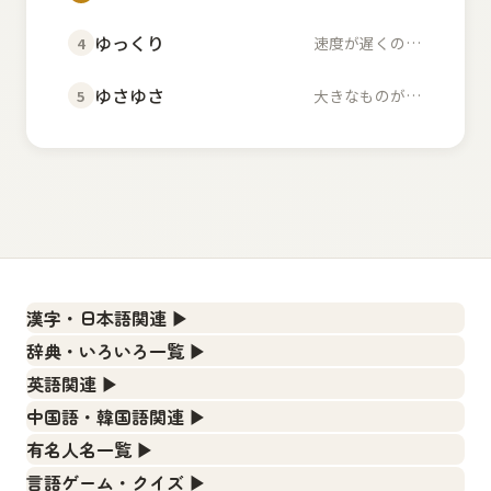
ゆっくり
速度が遅くのんびりし...
4
ゆさゆさ
大きなものが左右に揺...
5
漢字・日本語関連
▶
漢字の読み方検索、手書き入力、書き順練習など、日本語学
辞典・いろいろ一覧
▶
習に役立つツールを集めています。
部首・画数別の漢字一覧、熟語辞典、地名・駅名検索など、
英語関連
▶
各種リファレンスツールです。
人名漢字辞典 - 読み方検索
カタカナ語・略語の意味検索、発音記号、リスニング練習な
中国語・韓国語関連
▶
ど英語学習ツールです。
部首画数別漢字一覧
手書き漢字入力
中国語のピンイン変換、韓国語の手書き入力など、アジア言
有名人名一覧
▶
語学習ツールです。
カタカナ語の意味・発音・類語辞典
常用漢字一覧
漢字の書き方・書き順 書き取り練習帳
海外セレブやスポーツ選手の名前の読み方・発音を確認でき
言語ゲーム・クイズ
▶