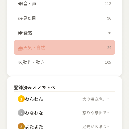
🔊
音・声
112
👀
見た目
96
🍽️
食感
26
🌧️
天気・自然
24
🏃
動作・動き
105
登録済みオノマトペ
わんわん
犬の鳴き声。また、幼...
1
わなわな
怒りや恐怖で体が小刻...
2
よたよた
足元がおぼつかず不安...
3