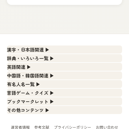
漢字・日本語関連
▶
漢字の読み方検索、手書き入力、書き順練習など、日本語学
辞典・いろいろ一覧
▶
習に役立つツールを集めています。
部首・画数別の漢字一覧、熟語辞典、地名・駅名検索など、
英語関連
▶
各種リファレンスツールです。
人名漢字辞典 - 読み方検索
カタカナ語・略語の意味検索、発音記号、リスニング練習な
中国語・韓国語関連
▶
ど英語学習ツールです。
部首画数別漢字一覧
手書き漢字入力
中国語のピンイン変換、韓国語の手書き入力など、アジア言
有名人名一覧
▶
語学習ツールです。
カタカナ語の意味・発音・類語辞典
常用漢字一覧
漢字の書き方・書き順 書き取り練習帳
海外セレブやスポーツ選手の名前の読み方・発音を確認でき
言語ゲーム・クイズ
▶
ます。
手書き中国語入力 変換ツール
英語の発音記号一覧
人名用漢字一覧
四字熟語パズルや漢字クイズなど、楽しみながら学べるゲー
ひらがなの書き方・書き順
ブックマークレット
▶
ムです。
海外有名人の苗字・名前一覧と発音 🔊
ピンイン一覧表
英単語リスニングテスト
ブラウザに登録して、どのサイトからでも漢字や英語を検索
画数別なまえ漢字一覧
カタカナの書き方・書き順
その他コンテンツ
▶
できる便利ツールです。
漢字ゲーム一覧
プレミアリーグ選手名一覧
韓国語手書き入力
絵文字の意味、特殊記号の読み方など、その他の便利ツール
イメージ化する英単語の覚え方
名前イメージイラスト一覧
スラングの意味・語源・例文・英語・類語・反対語
です。
漢字読み方検索ブックマークレット
有名人名前読みクイズ（毎日更新）
WEリーグ選手名一覧
外国語翻訳ツール
英語の意味・発音の違い
辞書
運営者情報
参考文献
プライバシーポリシー
お問い合わせ
イメージ・印象から漢字や熟語を探す