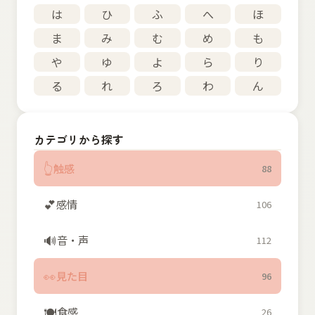
は
ひ
ふ
へ
ほ
ま
み
む
め
も
や
ゆ
よ
ら
り
る
れ
ろ
わ
ん
カテゴリから探す
👆
触感
88
💕
感情
106
🔊
音・声
112
👀
見た目
96
🍽️
食感
26