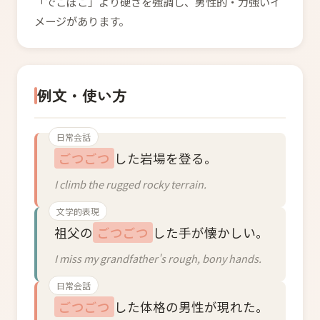
「でこぼこ」より硬さを強調し、男性的・力強いイ
メージがあります。
例文・使い方
日常会話
ごつごつ
した岩場を登る。
I climb the rugged rocky terrain.
文学的表現
祖父の
ごつごつ
した手が懐かしい。
I miss my grandfather's rough, bony hands.
日常会話
ごつごつ
した体格の男性が現れた。