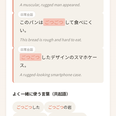
A muscular, rugged man appeared.
日常会話
このパンは
ごつごつ
して食べにく
い。
This bread is rough and hard to eat.
日常会話
ごつごつ
したデザインのスマホケー
ス。
A rugged-looking smartphone case.
よく一緒に使う言葉（共起語）
ごつごつ
した
ごつごつ
の岩