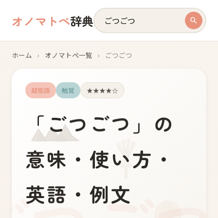
オノマトペ
辞典
ホーム
›
オノマトペ一覧
›
ごつごつ
擬態語
触覚
★★★★☆
ご
つ
ご
「
つ
」の
意味・使い方・
英語・例文