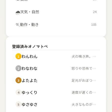
🌧️
天気・自然
24
🏃
動作・動き
105
登録済みオノマトペ
わんわん
犬の鳴き声。また、幼...
1
わなわな
怒りや恐怖で体が小刻...
2
よたよた
足元がおぼつかず不安...
3
ゆっくり
速度が遅くのんびりし...
4
ゆさゆさ
大きなものが左右に揺...
5