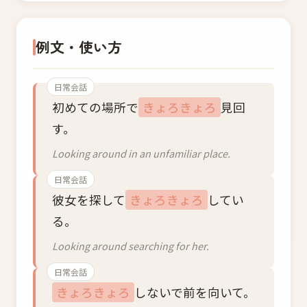
例文・使い方
日常会話
初めての場所で
きょろきょろ
見回
す。
Looking around in an unfamiliar place.
日常会話
彼女を探して
きょろきょろ
してい
る。
Looking around searching for her.
日常会話
きょろきょろ
しないで前を向いて。