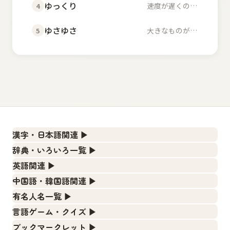
ゆっくり
速度が遅くのんびりし...
4
ゆさゆさ
大きなものが左右に揺...
5
漢字・日本語関連
▶
漢字の読み方検索、手書き入力、書き順練習など、日本語学
辞典・いろいろ一覧
▶
習に役立つツールを集めています。
部首・画数別の漢字一覧、熟語辞典、地名・駅名検索など、
英語関連
▶
各種リファレンスツールです。
人名漢字辞典 - 読み方検索
カタカナ語・略語の意味検索、発音記号、リスニング練習な
中国語・韓国語関連
▶
ど英語学習ツールです。
部首画数別漢字一覧
手書き漢字入力
中国語のピンイン変換、韓国語の手書き入力など、アジア言
有名人名一覧
▶
語学習ツールです。
カタカナ語の意味・発音・類語辞典
常用漢字一覧
漢字の書き方・書き順 書き取り練習帳
海外セレブやスポーツ選手の名前の読み方・発音を確認でき
言語ゲーム・クイズ
▶
ます。
手書き中国語入力 変換ツール
英語の発音記号一覧
人名用漢字一覧
四字熟語パズルや漢字クイズなど、楽しみながら学べるゲー
ひらがなの書き方・書き順
ブックマークレット
▶