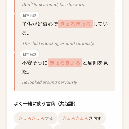
Don't look around, face forward.
日常会話
子供が好奇心で
きょろきょろ
してい
る。
The child is looking around curiously.
日常会話
不安そうに
きょろきょろ
と周囲を見
た。
He looked around nervously.
よく一緒に使う言葉（共起語）
きょろきょろ
する
きょろきょろ
見回す