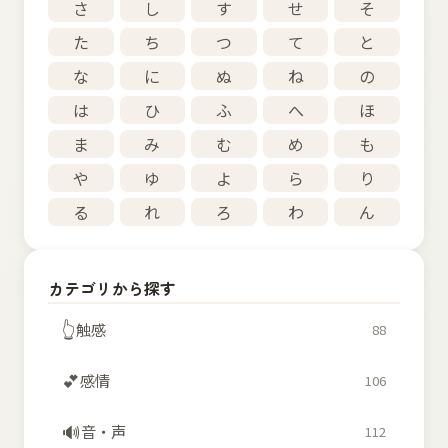
さ
し
す
せ
そ
た
ち
つ
て
と
な
に
ぬ
ね
の
は
ひ
ふ
へ
ほ
ま
み
む
め
も
や
ゆ
よ
ら
り
る
れ
ろ
わ
ん
カテゴリから探す
👆
触感
88
💕
感情
106
🔊
音・声
112