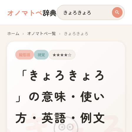
オノマトペ
辞典
ホーム
›
オノマトペ一覧
›
きょろきょろ
擬態語
視覚
★★★★☆
「
き
ょ
ろ
き
ょ
ろ
」の意味・使い
方・英語・例文