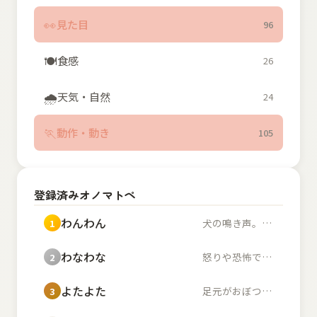
👀
見た目
96
🍽️
食感
26
🌧️
天気・自然
24
🏃
動作・動き
105
登録済みオノマトペ
わんわん
犬の鳴き声。また、幼...
1
わなわな
怒りや恐怖で体が小刻...
2
よたよた
足元がおぼつかず不安...
3