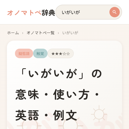
オノマトペ
辞典
ホーム
›
オノマトペ一覧
›
いがいが
擬態語
触覚
★★★☆☆
い
が
が
い
「
」の
意味・使い方・
英語・例文