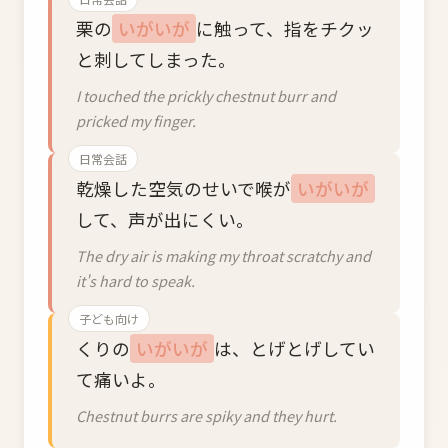
栗の
いがいが
に触って、指をチクッ
と刺してしまった。
I touched the prickly chestnut burr and
pricked my finger.
日常会話
乾燥した空気のせいで喉が
いがいが
して、声が出にくい。
The dry air is making my throat scratchy and
it's hard to speak.
子ども向け
くりの
いがいが
は、とげとげしてい
て痛いよ。
Chestnut burrs are spiky and they hurt.