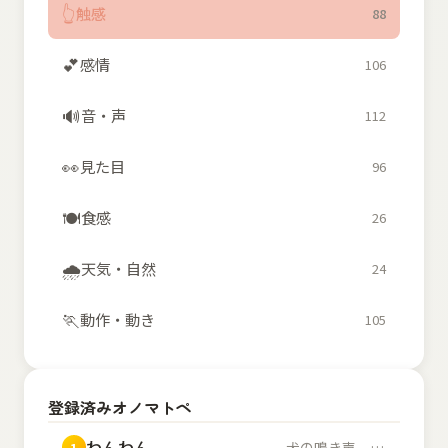
👆
触感
88
💕
感情
106
🔊
音・声
112
👀
見た目
96
🍽️
食感
26
🌧️
天気・自然
24
🏃
動作・動き
105
登録済みオノマトペ
わんわん
犬の鳴き声。また、幼...
1