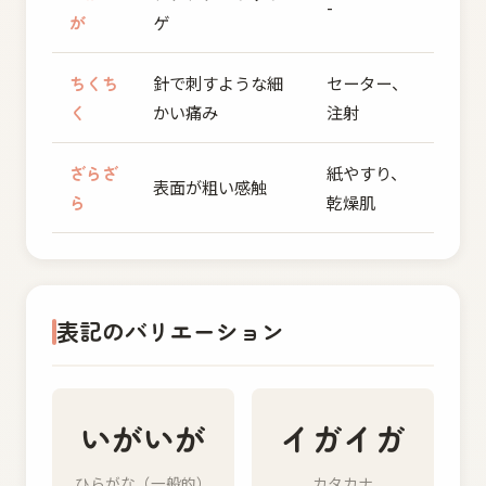
-
が
ゲ
ちくち
針で刺すような細
セーター、
く
かい痛み
注射
ざらざ
紙やすり、
表面が粗い感触
ら
乾燥肌
表記のバリエーション
いがいが
イガイガ
ひらがな（一般的）
カタカナ