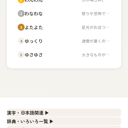
わなわな
怒りや恐怖で体が小刻...
2
よたよた
足元がおぼつかず不安...
3
ゆっくり
速度が遅くのんびりし...
4
ゆさゆさ
大きなものが左右に揺...
5
漢字・日本語関連
▶
漢字の読み方検索、手書き入力、書き順練習など、日本語学
辞典・いろいろ一覧
▶
習に役立つツールを集めています。