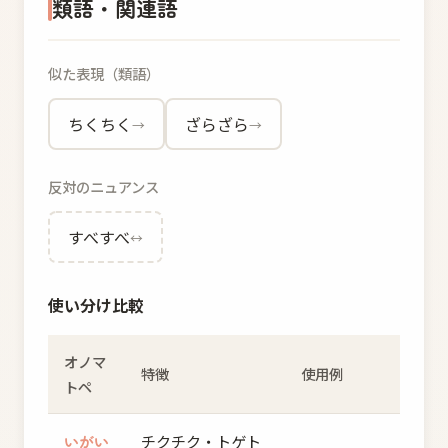
類語・関連語
似た表現（類語）
ちくちく
ざらざら
→
→
反対のニュアンス
すべすべ
↔
使い分け比較
オノマ
特徴
使用例
トペ
いがい
チクチク・トゲト