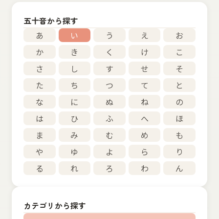
五十音から探す
あ
い
う
え
お
か
き
く
け
こ
さ
し
す
せ
そ
た
ち
つ
て
と
な
に
ぬ
ね
の
は
ひ
ふ
へ
ほ
ま
み
む
め
も
や
ゆ
よ
ら
り
る
れ
ろ
わ
ん
カテゴリから探す