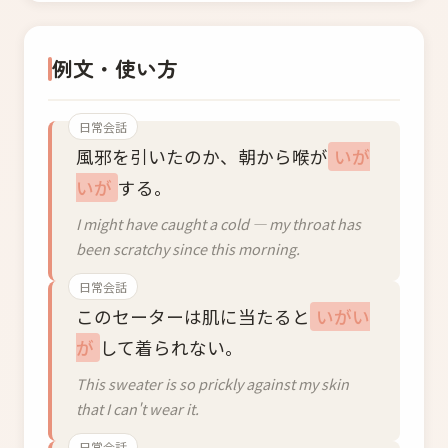
例文・使い方
日常会話
風邪を引いたのか、朝から喉が
いが
いが
する。
I might have caught a cold — my throat has
been scratchy since this morning.
日常会話
このセーターは肌に当たると
いがい
が
して着られない。
This sweater is so prickly against my skin
that I can't wear it.
日常会話