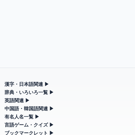
漢字・日本語関連
▶
漢字の読み方検索、手書き入力、書き順練習など、日本語学習に
辞典・いろいろ一覧
▶
役立つツールを集めています。
部首・画数別の漢字一覧、熟語辞典、地名・駅名検索など、各種
英語関連
▶
リファレンスツールです。
カタカナ語・略語の意味検索、発音記号、リスニング練習など英
中国語・韓国語関連
▶
人名漢字辞典 - 読み方検索
語学習ツールです。
中国語のピンイン変換、韓国語の手書き入力など、アジア言語学
有名人名一覧
▶
部首画数別漢字一覧
手書き漢字入力
習ツールです。
海外セレブやスポーツ選手の名前の読み方・発音を確認できま
言語ゲーム・クイズ
▶
カタカナ語の意味・発音・類語辞典
常用漢字一覧
す。
四字熟語パズルや漢字クイズなど、楽しみながら学べるゲームで
ブックマークレット
▶
手書き中国語入力 変換ツール
漢字の書き方・書き順 書き取り練習帳