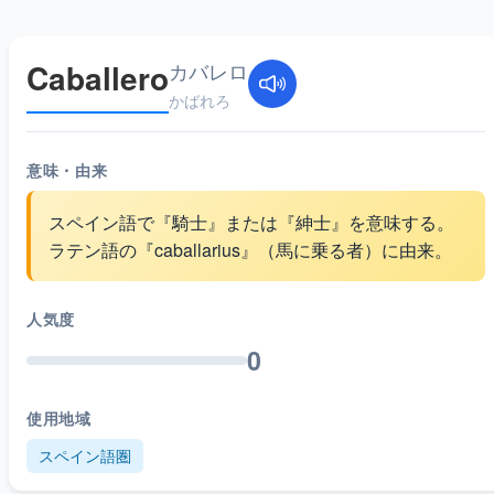
Caballero
カバレロ
かばれろ
意味・由来
スペイン語で『騎士』または『紳士』を意味する。
ラテン語の『caballarius』（馬に乗る者）に由来。
人気度
0
使用地域
スペイン語圏