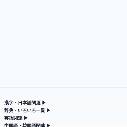
漢字・日本語関連
▶
漢字の読み方検索、手書き入力、書き順練習など、日本語学習に
辞典・いろいろ一覧
▶
役立つツールを集めています。
部首・画数別の漢字一覧、熟語辞典、地名・駅名検索など、各種
英語関連
▶
リファレンスツールです。
カタカナ語・略語の意味検索、発音記号、リスニング練習など英
中国語・韓国語関連
▶
人名漢字辞典 - 読み方検索