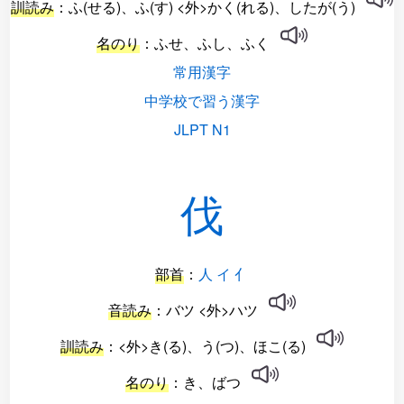
訓読み
：ふ(せる)、ふ(す) <外>かく(れる)、したが(う)
名のり
：ふせ、ふし、ふく
常用漢字
中学校で習う漢字
JLPT N1
伐
部首
：
人 イ 亻
音読み
：バツ <外>ハツ
訓読み
：<外>き(る)、う(つ)、ほこ(る)
名のり
：き、ばつ