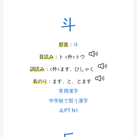
斗
部首
：
斗
音読み
：ト <外>トウ
訓読み
：<外>ます、ひしゃく
名のり
：ます、と、とます
常用漢字
中学校で習う漢字
JLPT N1