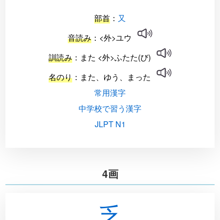
部首
：
又
音読み
：<外>ユウ
訓読み
：また <外>ふたた(び)
名のり
：また、ゆう、まった
常用漢字
中学校で習う漢字
JLPT N1
4画
乏