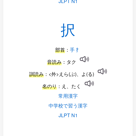
JLPT N1
択
部首
：
手 扌
音読み
：タク
訓読み
：<外>えら(ぶ)、よ(る)
名のり
：え、たく
常用漢字
中学校で習う漢字
JLPT N1