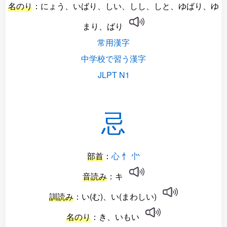
名のり
：にょう、いばり、しい、しし、しと、ゆばり、ゆ
まり、ばり
常用漢字
中学校で習う漢字
JLPT N1
忌
部首
：
心 忄 㣺
音読み
：キ
訓読み
：い(む)、い(まわしい)
名のり
：き、いもい