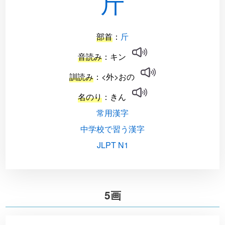
斤
部首
：
斤
音読み
：キン
訓読み
：<外>おの
名のり
：きん
常用漢字
中学校で習う漢字
JLPT N1
5画