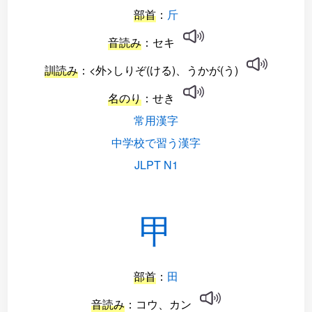
部首
：
斤
音読み
：セキ
訓読み
：<外>しりぞ(ける)、うかが(う)
名のり
：せき
常用漢字
中学校で習う漢字
JLPT N1
甲
部首
：
田
音読み
：コウ、カン