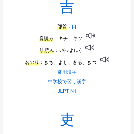
吉
部首
：
口
音読み
：キチ、キツ
訓読み
：<外>よ(い)
名のり
：きち、よし、きる、きつ
常用漢字
中学校で習う漢字
JLPT N1
吏