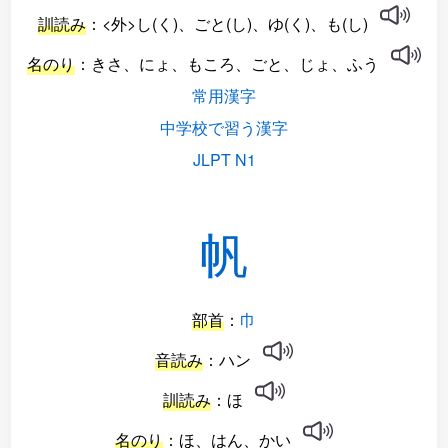
訓読み
：<外>し(く)、ごと(し)、ゆ(く)、も(し)
名のり
：きさ、にょ、もころ、ごと、じょ、ふう
常用漢字
中学校で習う漢字
JLPT N1
帆
部首
：
巾
音読み
：ハン
訓読み
：ほ
名のり
：ほ、はん、かい