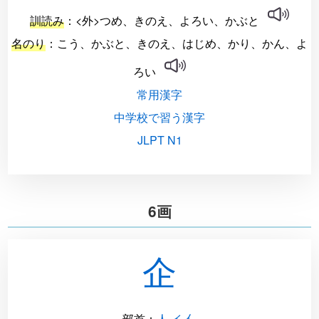
訓読み
：<外>つめ、きのえ、よろい、かぶと
名のり
：こう、かぶと、きのえ、はじめ、かり、かん、よ
ろい
常用漢字
中学校で習う漢字
JLPT N1
6画
企
部首
：
人 イ 亻