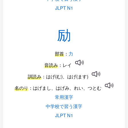
JLPT N1
励
部首
：
力
音読み
：レイ
訓読み
：はげ(む)、はげ(ます)
名のり
：はげまし、はげみ、れい、つとむ
常用漢字
中学校で習う漢字
JLPT N1