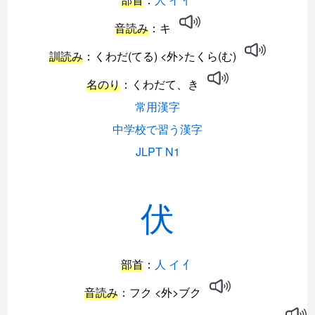
音読み
：キ
訓読み
：くわだ(てる) <外>たくら(む)
名のり
：くわだて、き
常用漢字
中学校で習う漢字
JLPT N1
伏
部首
：
人 イ 亻
音読み
：フク <外>ブク