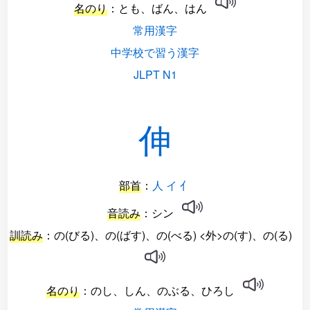
名のり
：とも、ばん、はん
常用漢字
中学校で習う漢字
JLPT N1
伸
部首
：
人 イ 亻
音読み
：シン
訓読み
：の(びる)、の(ばす)、の(べる) <外>の(す)、の(る)
名のり
：のし、しん、のぶる、ひろし