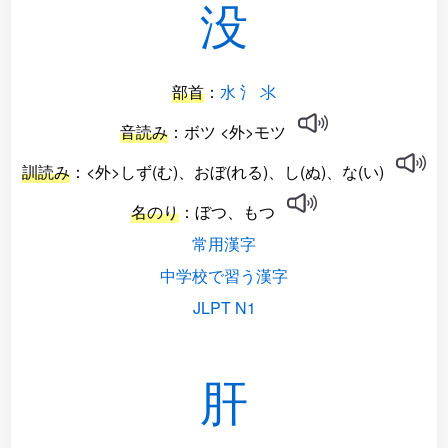
没
部首
：
水 氵 氺
音読み
：ボツ <外>モツ
訓読み
：<外>しず(む)、おぼ(れる)、し(ぬ)、な(い)
名のり
：ぼつ、もつ
常用漢字
中学校で習う漢字
JLPT N1
肝