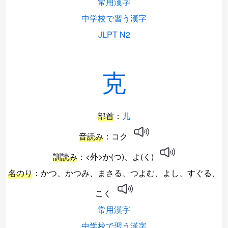
常用漢字
中学校で習う漢字
JLPT N2
克
部首
：
儿
音読み
：コク
訓読み
：<外>か(つ)、よ(く)
名のり
：かつ、かつみ、まさる、つよむ、よし、すぐる、
こく
常用漢字
中学校で習う漢字