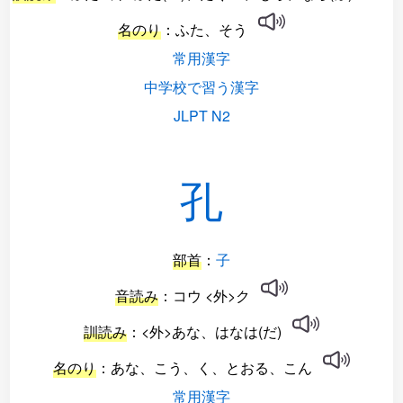
名のり
：ふた、そう
常用漢字
中学校で習う漢字
JLPT N2
孔
部首
：
子
音読み
：コウ <外>ク
訓読み
：<外>あな、はなは(だ)
名のり
：あな、こう、く、とおる、こん
常用漢字