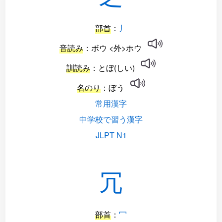
部首
：
丿
音読み
：ボウ <外>ホウ
訓読み
：とぼ(しい)
名のり
：ぼう
常用漢字
中学校で習う漢字
JLPT N1
冗
部首
：
冖