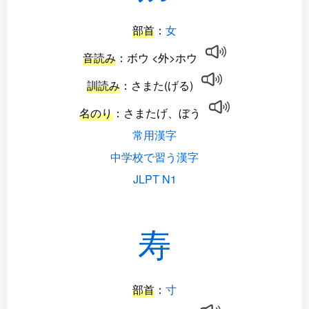
部首
：
女
音読み
：ボウ <外>ホウ
訓読み
：さまた(げる)
名のり
：さまたげ、ぼう
常用漢字
中学校で習う漢字
JLPT N1
寿
部首
：
寸