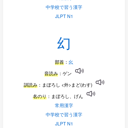
中学校で習う漢字
JLPT N1
幻
部首
：
幺
音読み
：ゲン
訓読み
：まぼろし <外>まど(わす)
名のり
：まぼろし、げん
常用漢字
中学校で習う漢字
JLPT N1