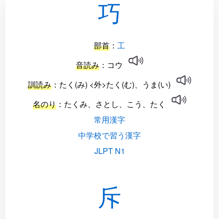
巧
部首
：
工
音読み
：コウ
訓読み
：たく(み) <外>たく(む)、うま(い)
名のり
：たくみ、さとし、こう、たく
常用漢字
中学校で習う漢字
JLPT N1
斥