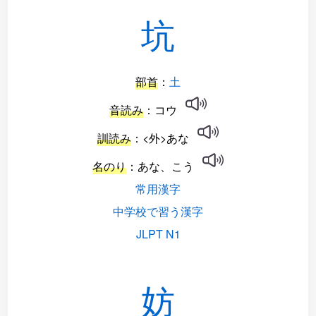
坑
部首
：
土
音読み
：コウ
訓読み
：<外>あな
名のり
：あな、こう
常用漢字
中学校で習う漢字
JLPT N1
妨