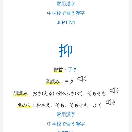
常用漢字
中学校で習う漢字
JLPT N1
抑
部首
：
手 扌
音読み
：ヨク
訓読み
：おさ(える) <外>ふさ(ぐ)、そもそも
名のり
：おさえ、そも、そもそも、よく
常用漢字
中学校で習う漢字