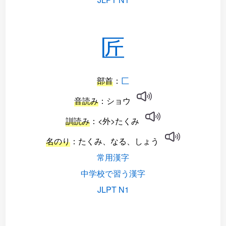
匠
部首
：
匚
音読み
：ショウ
訓読み
：<外>たくみ
名のり
：たくみ、なる、しょう
常用漢字
中学校で習う漢字
JLPT N1