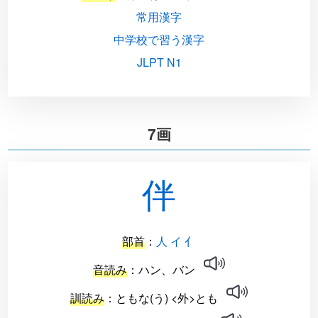
常用漢字
中学校で習う漢字
JLPT N1
7画
伴
部首
：
人 イ 亻
音読み
：ハン、バン
訓読み
：ともな(う) <外>とも