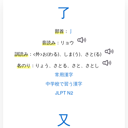
了
部首
：
亅
音読み
：リョウ
訓読み
：<外>お(わる)、しま(う)、さと(る)
名のり
：りょう、さとる、さと、さとし
常用漢字
中学校で習う漢字
JLPT N2
又