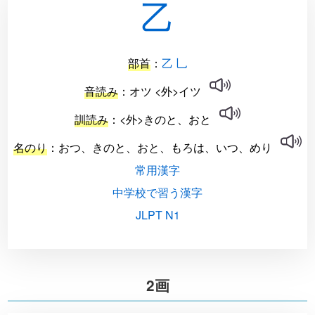
乙
部首
：
乙 乚
音読み
：オツ <外>イツ
訓読み
：<外>きのと、おと
名のり
：おつ、きのと、おと、もろは、いつ、めり
常用漢字
中学校で習う漢字
JLPT N1
2画