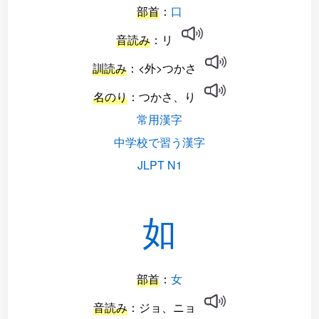
部首
：
口
音読み
：リ
訓読み
：<外>つかさ
名のり
：つかさ、り
常用漢字
中学校で習う漢字
JLPT N1
如
部首
：
女
音読み
：ジョ、ニョ