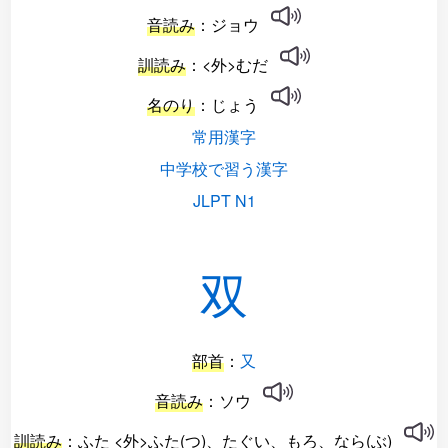
音読み
：ジョウ
訓読み
：<外>むだ
名のり
：じょう
常用漢字
中学校で習う漢字
JLPT N1
双
部首
：
又
音読み
：ソウ
訓読み
：ふた <外>ふた(つ)、たぐい、もろ、なら(ぶ)