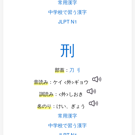
常用漢字
中学校で習う漢字
JLPT N1
刑
部首
：
刀 刂
音読み
：ケイ <外>ギョウ
訓読み
：<外>しおき
名のり
：けい、ぎょう
常用漢字
中学校で習う漢字
JLPT N1