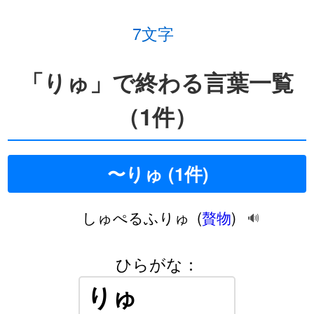
7文字
「りゅ」で終わる言葉一覧
（1件）
〜りゅ (1件)
しゅぺるふりゅ
(
贅物
)
🔊
ひらがな：