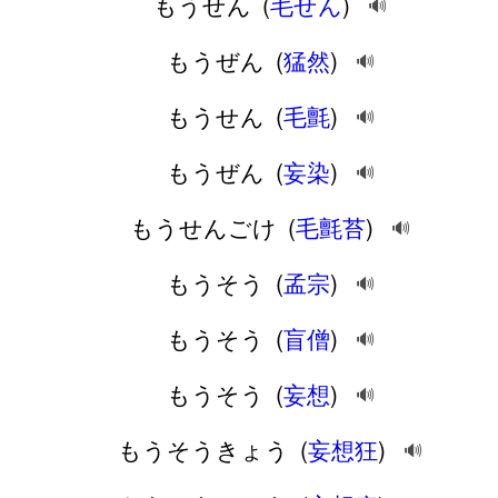
もうせん
(
毛せん
)
🔊
もうぜん
(
猛然
)
🔊
もうせん
(
毛氈
)
🔊
もうぜん
(
妄染
)
🔊
もうせんごけ
(
毛氈苔
)
🔊
もうそう
(
孟宗
)
🔊
もうそう
(
盲僧
)
🔊
もうそう
(
妄想
)
🔊
もうそうきょう
(
妄想狂
)
🔊