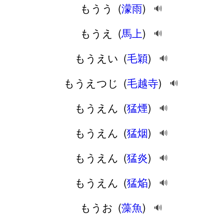
もうう
(
濛雨
)
🔊
もうえ
(
馬上
)
🔊
もうえい
(
毛穎
)
🔊
もうえつじ
(
毛越寺
)
🔊
もうえん
(
猛煙
)
🔊
もうえん
(
猛烟
)
🔊
もうえん
(
猛炎
)
🔊
もうえん
(
猛焔
)
🔊
もうお
(
藻魚
)
🔊