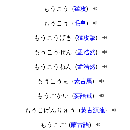
もうこう
(
猛攻
)
🔊
もうこう
(
毛亨
)
🔊
もうこうげき
(
猛攻撃
)
🔊
もうこうぜん
(
孟浩然
)
🔊
もうこうねん
(
孟浩然
)
🔊
もうこうま
(
蒙古馬
)
🔊
もうごかい
(
妄語戒
)
🔊
もうこげんりゅう
(
蒙古源流
)
🔊
もうこご
(
蒙古語
)
🔊