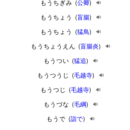
もうちぎみ
(
公卿
)
🔊
もうちょう
(
盲腸
)
🔊
もうちょう
(
猛鳥
)
🔊
もうちょうえん
(
盲腸炎
)
🔊
もうつい
(
猛追
)
🔊
もうつうじ
(
毛越寺
)
🔊
もうつじ
(
毛越寺
)
🔊
もうづな
(
毛綱
)
🔊
もうで
(
詣で
)
🔊