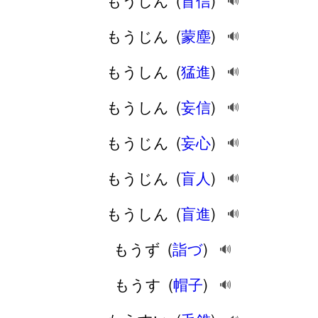
🔊
もうじん
(
蒙塵
)
🔊
もうしん
(
猛進
)
🔊
もうしん
(
妄信
)
🔊
もうじん
(
妄心
)
🔊
もうじん
(
盲人
)
🔊
もうしん
(
盲進
)
🔊
もうず
(
詣づ
)
🔊
もうす
(
帽子
)
🔊