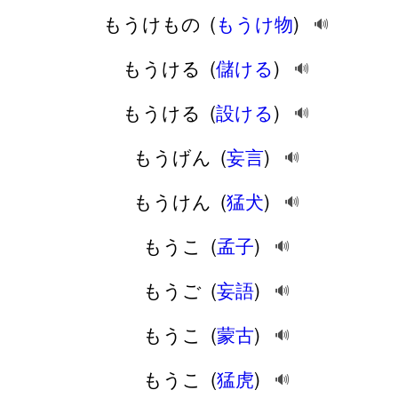
もうけもの
(
もうけ物
)
🔊
もうける
(
儲ける
)
🔊
もうける
(
設ける
)
🔊
もうげん
(
妄言
)
🔊
もうけん
(
猛犬
)
🔊
もうこ
(
孟子
)
🔊
もうご
(
妄語
)
🔊
もうこ
(
蒙古
)
🔊
もうこ
(
猛虎
)
🔊