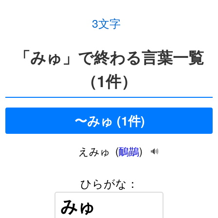
3文字
「みゅ」で終わる言葉一覧
（1件）
〜みゅ (1件)
えみゅ
(
鴯鶓
)
🔊
ひらがな：