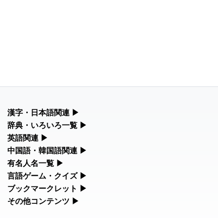
漢字・日本語関連
▶
漢字の読み方検索、手書き入力、書き順練習など、日本語学習に
辞典・いろいろ一覧
▶
役立つツールを集めています。
部首・画数別の漢字一覧、熟語辞典、地名・駅名検索など、各種
英語関連
▶
リファレンスツールです。
カタカナ語・略語の意味検索、発音記号、リスニング練習など英
中国語・韓国語関連
▶
人名漢字辞典 - 読み方検索
語学習ツールです。
中国語のピンイン変換、韓国語の手書き入力など、アジア言語学
有名人名一覧
▶
部首画数別漢字一覧
習ツールです。
手書き漢字入力
海外セレブやスポーツ選手の名前の読み方・発音を確認できま
言語ゲーム・クイズ
▶
カタカナ語の意味・発音・類語辞典
す。
常用漢字一覧
四字熟語パズルや漢字クイズなど、楽しみながら学べるゲームで
ブックマークレット
▶
手書き中国語入力 変換ツール
漢字の書き方・書き順 書き取り練習帳
す。
英語の発音記号一覧
ブラウザに登録して、どのサイトからでも漢字や英語を検索でき
その他コンテンツ
▶
海外有名人の苗字・名前一覧と発音 🔊
人名用漢字一覧
る便利ツールです。
ピンイン一覧表
絵文字の意味、特殊記号の読み方など、その他の便利ツールで
ひらがなの書き方・書き順
漢字ゲーム一覧