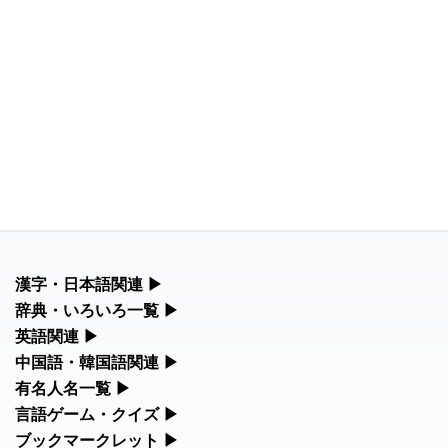
漢字・日本語関連
▶
漢字の読み方検索、手書き入力、書き順練習など、日本語学習に
辞典・いろいろ一覧
▶
役立つツールを集めています。
部首・画数別の漢字一覧、熟語辞典、地名・駅名検索など、各種
英語関連
▶
リファレンスツールです。
カタカナ語・略語の意味検索、発音記号、リスニング練習など英
中国語・韓国語関連
▶
人名漢字辞典 - 読み方検索
語学習ツールです。
中国語のピンイン変換、韓国語の手書き入力など、アジア言語学
有名人名一覧
▶
部首画数別漢字一覧
習ツールです。
手書き漢字入力
海外セレブやスポーツ選手の名前の読み方・発音を確認できま
言語ゲーム・クイズ
▶
カタカナ語の意味・発音・類語辞典
す。
常用漢字一覧
四字熟語パズルや漢字クイズなど、楽しみながら学べるゲームで
ブックマークレット
▶
手書き中国語入力 変換ツール