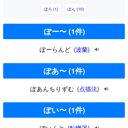
ぽろ (1)
ぽん (10)
ぽー〜 (1件)
ぽーらんど
(
波蘭
)
🔊
ぽあ〜 (1件)
ぽあんちりずむ
(
点描法
)
🔊
ぽい〜 (1件)
ぽいんと
(
転轍器
)