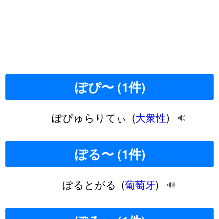
ぽぴ〜 (1件)
ぽぴゅらりてぃ
(
大衆性
)
🔊
ぽる〜 (1件)
ぽるとがる
(
葡萄牙
)
🔊