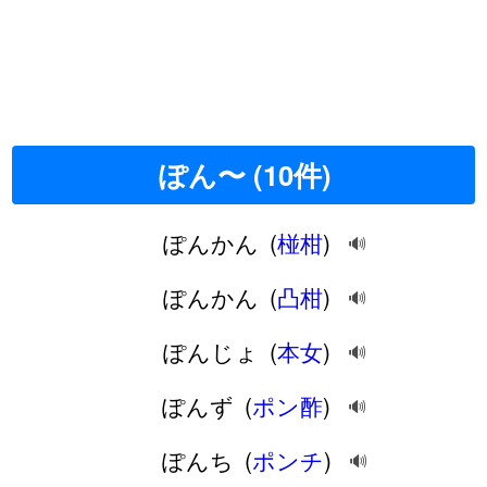
ぽん〜 (10件)
ぽんかん
(
椪柑
)
🔊
ぽんかん
(
凸柑
)
🔊
ぽんじょ
(
本女
)
🔊
ぽんず
(
ポン酢
)
🔊
ぽんち
(
ポンチ
)
🔊