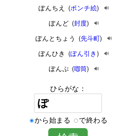
ぽんちえ
(
ポンチ絵
)
🔊
ぽんど
(
封度
)
🔊
ぽんとちょう
(
先斗町
)
🔊
ぽんひき
(
ぽん引き
)
🔊
ぽんぷ
(
喞筒
)
🔊
ひらがな：
から始まる
で終わる