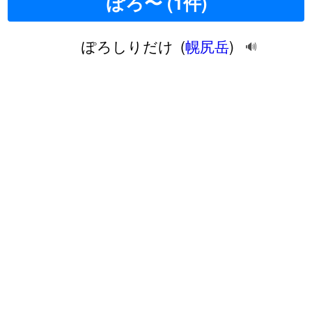
ぽろ〜 (1件)
ぽろしりだけ
(
幌尻岳
)
🔊