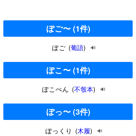
ぽご〜 (1件)
ぽご
(
葡語
)
🔊
ぽこ〜 (1件)
ぽこぺん
(
不彀本
)
🔊
ぽっ〜 (3件)
ぽっくり
(
木履
)
🔊