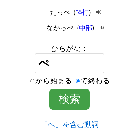
たっぺ
(
軽打
)
🔊
なかっぺ
(
中部
)
🔊
ひらがな：
から始まる
で終わる
「ぺ」を含む動詞