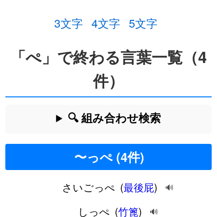
3文字
4文字
5文字
「ぺ」で終わる言葉一覧（4
件）
🔍 組み合わせ検索
〜っぺ (4件)
さいごっぺ
(
最後屁
)
🔊
しっぺ
(
竹篦
)
🔊