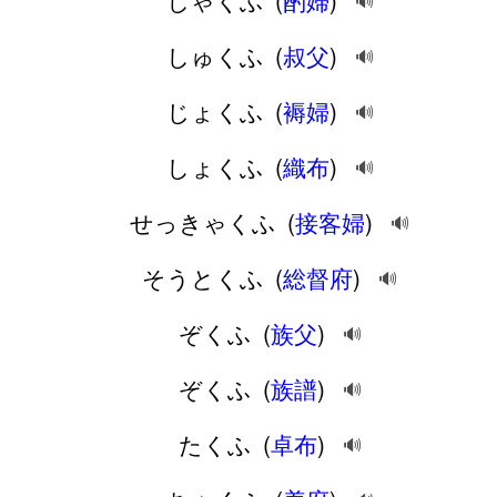
🔊
しゅくふ
(
叔父
)
🔊
じょくふ
(
褥婦
)
🔊
しょくふ
(
織布
)
🔊
せっきゃくふ
(
接客婦
)
🔊
そうとくふ
(
総督府
)
🔊
ぞくふ
(
族父
)
🔊
ぞくふ
(
族譜
)
🔊
たくふ
(
卓布
)
🔊