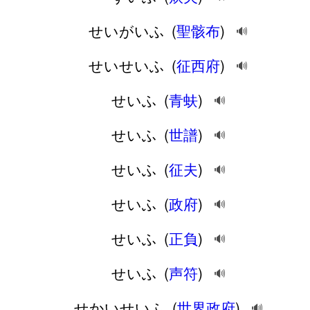
せいがいふ
(
聖骸布
)
🔊
せいせいふ
(
征西府
)
🔊
せいふ
(
青蚨
)
🔊
せいふ
(
世譜
)
🔊
せいふ
(
征夫
)
🔊
せいふ
(
政府
)
🔊
せいふ
(
正負
)
🔊
せいふ
(
声符
)
🔊
せかいせいふ
(
世界政府
)
🔊