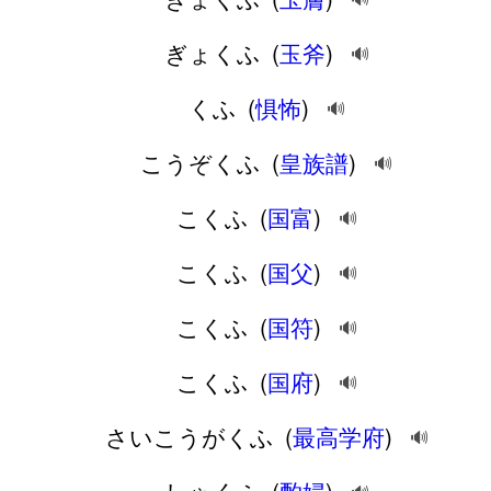
ぎょくふ
(
玉斧
)
🔊
くふ
(
惧怖
)
🔊
こうぞくふ
(
皇族譜
)
🔊
こくふ
(
国富
)
🔊
こくふ
(
国父
)
🔊
こくふ
(
国符
)
🔊
こくふ
(
国府
)
🔊
さいこうがくふ
(
最高学府
)
🔊
しゃくふ
(
酌婦
)