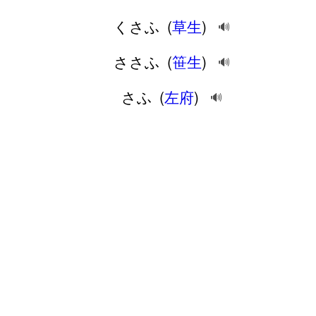
くさふ
(
草生
)
🔊
ささふ
(
笹生
)
🔊
さふ
(
左府
)
🔊