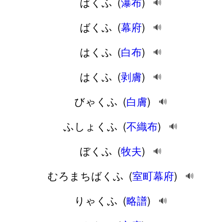
ばくふ
(
瀑布
)
🔊
ばくふ
(
幕府
)
🔊
はくふ
(
白布
)
🔊
はくふ
(
剥膚
)
🔊
びゃくふ
(
白膚
)
🔊
ふしょくふ
(
不織布
)
🔊
ぼくふ
(
牧夫
)
🔊
むろまちばくふ
(
室町幕府
)
🔊
りゃくふ
(
略譜
)
🔊