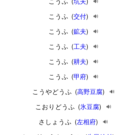
こうふ
(
坑夫
)
🔊
こうふ
(
交付
)
🔊
こうふ
(
鉱夫
)
🔊
こうふ
(
工夫
)
🔊
こうふ
(
耕夫
)
🔊
こうふ
(
甲府
)
🔊
こうやどうふ
(
高野豆腐
)
🔊
こおりどうふ
(
氷豆腐
)
🔊
さしょうふ
(
左相府
)
🔊