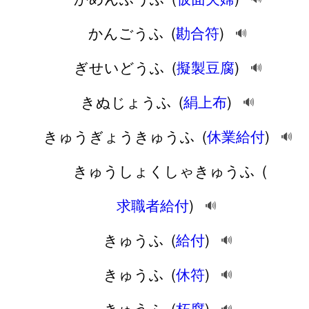
かんごうふ
(
勘合符
)
🔊
ぎせいどうふ
(
擬製豆腐
)
🔊
きぬじょうふ
(
絹上布
)
🔊
きゅうぎょうきゅうふ
(
休業給付
)
🔊
きゅうしょくしゃきゅうふ
(
求職者給付
)
🔊
きゅうふ
(
給付
)
🔊
きゅうふ
(
休符
)
🔊
きゅうふ
(
朽腐
)