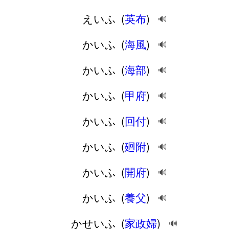
えいふ
(
英布
)
🔊
かいふ
(
海風
)
🔊
かいふ
(
海部
)
🔊
かいふ
(
甲府
)
🔊
かいふ
(
回付
)
🔊
かいふ
(
廻附
)
🔊
かいふ
(
開府
)
🔊
かいふ
(
養父
)
🔊
かせいふ
(
家政婦
)
🔊