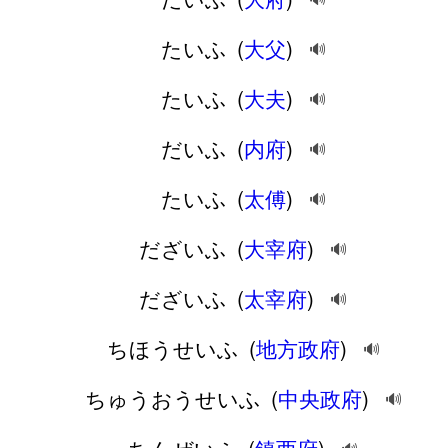
たいふ
(
大父
)
🔊
たいふ
(
大夫
)
🔊
だいふ
(
内府
)
🔊
たいふ
(
太傅
)
🔊
だざいふ
(
大宰府
)
🔊
だざいふ
(
太宰府
)
🔊
ちほうせいふ
(
地方政府
)
🔊
ちゅうおうせいふ
(
中央政府
)
🔊