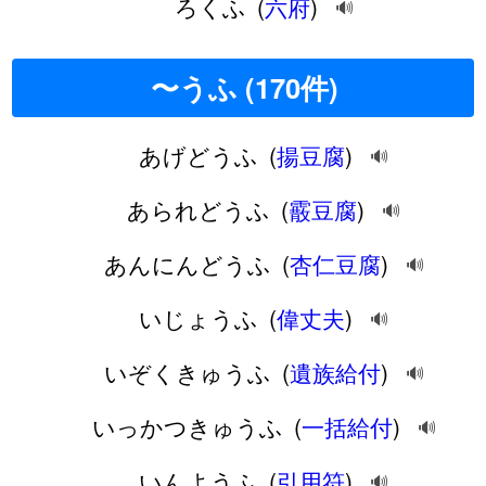
ろくふ
(
六府
)
🔊
〜うふ (170件)
あげどうふ
(
揚豆腐
)
🔊
あられどうふ
(
霰豆腐
)
🔊
あんにんどうふ
(
杏仁豆腐
)
🔊
いじょうふ
(
偉丈夫
)
🔊
いぞくきゅうふ
(
遺族給付
)
🔊
いっかつきゅうふ
(
一括給付
)
🔊
いんようふ
(
引用符
)
🔊