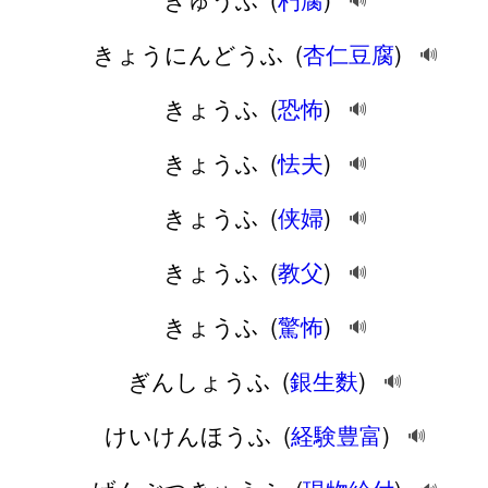
🔊
きょうにんどうふ
(
杏仁豆腐
)
🔊
きょうふ
(
恐怖
)
🔊
きょうふ
(
怯夫
)
🔊
きょうふ
(
侠婦
)
🔊
きょうふ
(
教父
)
🔊
きょうふ
(
驚怖
)
🔊
ぎんしょうふ
(
銀生麩
)
🔊
けいけんほうふ
(
経験豊富
)
🔊