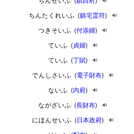
ちんぜいふ
(
鎮西府
)
🔊
ちんたくれいふ
(
鎮宅霊符
)
🔊
つきそいふ
(
付添婦
)
🔊
ていふ
(
貞婦
)
🔊
ていふ
(
丁賦
)
🔊
でんしさいふ
(
電子財布
)
🔊
ないふ
(
内府
)
🔊
ながざいふ
(
長財布
)
🔊
にほんせいふ
(
日本政府
)
🔊