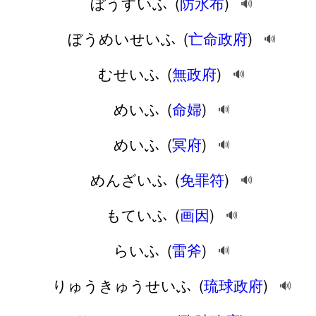
ぼうすいふ
(
防水布
)
🔊
ぼうめいせいふ
(
亡命政府
)
🔊
むせいふ
(
無政府
)
🔊
めいふ
(
命婦
)
🔊
めいふ
(
冥府
)
🔊
めんざいふ
(
免罪符
)
🔊
もていふ
(
画因
)
🔊
らいふ
(
雷斧
)
🔊
りゅうきゅうせいふ
(
琉球政府
)
🔊