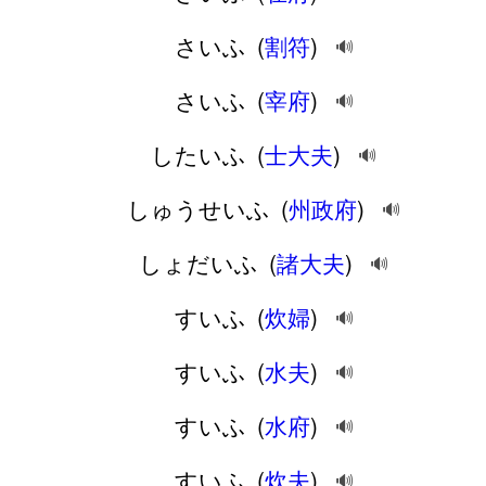
さいふ
(
割符
)
🔊
さいふ
(
宰府
)
🔊
したいふ
(
士大夫
)
🔊
しゅうせいふ
(
州政府
)
🔊
しょだいふ
(
諸大夫
)
🔊
すいふ
(
炊婦
)
🔊
すいふ
(
水夫
)
🔊
すいふ
(
水府
)
🔊
すいふ
(
炊夫
)
🔊