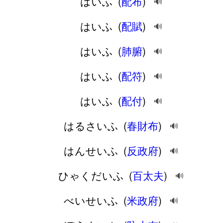
はいふ
(
配布
)
🔊
はいふ
(
配賦
)
🔊
はいふ
(
肺腑
)
🔊
はいふ
(
配符
)
🔊
はいふ
(
配付
)
🔊
はるさいふ
(
春財布
)
🔊
はんせいふ
(
反政府
)
🔊
ひゃくだいふ
(
百太夫
)
🔊
べいせいふ
(
米政府
)
🔊