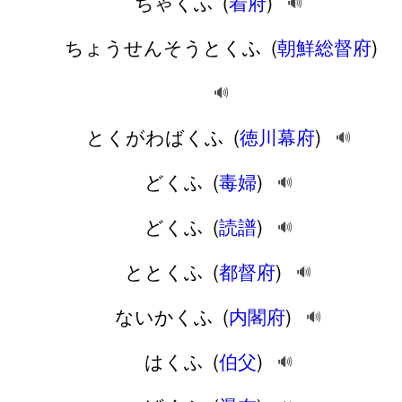
ちゃくふ
(
着府
)
🔊
ちょうせんそうとくふ
(
朝鮮総督府
)
🔊
とくがわばくふ
(
徳川幕府
)
🔊
どくふ
(
毒婦
)
🔊
どくふ
(
読譜
)
🔊
ととくふ
(
都督府
)
🔊
ないかくふ
(
内閣府
)
🔊
はくふ
(
伯父
)
🔊