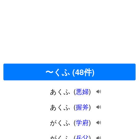
〜くふ (48件)
あくふ
(
悪婦
)
🔊
あくふ
(
握斧
)
🔊
がくふ
(
学府
)
🔊
がくふ
(
岳父
)
🔊