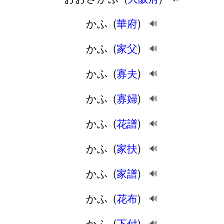
かふ
(
華府
)
🔊
かふ
(
家父
)
🔊
かふ
(
寡夫
)
🔊
かふ
(
寡婦
)
🔊
かふ
(
花譜
)
🔊
かふ
(
家扶
)
🔊
かふ
(
家譜
)
🔊
かふ
(
花布
)
🔊
かふ
(
下付
)
🔊