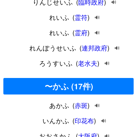
りんじせいふ
(
臨時政府
)
🔊
れいふ
(
霊符
)
🔊
れいふ
(
霊府
)
🔊
れんぽうせいふ
(
連邦政府
)
🔊
ろうすいふ
(
老水夫
)
🔊
〜かふ (17件)
あかふ
(
赤斑
)
🔊
いんかふ
(
印花布
)
🔊
おおさかふ
(
大阪府
)
🔊