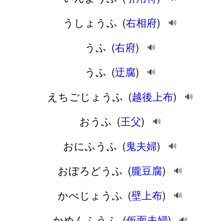
うしょうふ
(
右相府
)
🔊
うふ
(
右府
)
🔊
うふ
(
迂腐
)
🔊
えちごじょうふ
(
越後上布
)
🔊
おうふ
(
王父
)
🔊
おにふうふ
(
鬼夫婦
)
🔊
おぼろどうふ
(
朧豆腐
)
🔊
かべじょうふ
(
壁上布
)
🔊
かめんふうふ
(
仮面夫婦
)
🔊