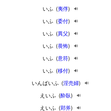
いふ
(
夷俘
)
🔊
いふ
(
委付
)
🔊
いふ
(
異父
)
🔊
いふ
(
畏怖
)
🔊
いふ
(
意符
)
🔊
いふ
(
移付
)
🔊
いんばいふ
(
淫売婦
)
🔊
えいふ
(
酔臥
)
🔊
えいふ
(
郢斧
)
🔊