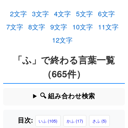
2文字
3文字
4文字
5文字
6文字
7文字
8文字
9文字
10文字
11文字
12文字
「ふ」で終わる言葉一覧
（665件）
🔍 組み合わせ検索
目次:
いふ (105)
かふ (17)
さふ (5)