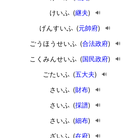
けいふ
(
継夫
)
🔊
げんすいふ
(
元帥府
)
🔊
ごうほうせいふ
(
合法政府
)
🔊
こくみんせいふ
(
国民政府
)
🔊
ごたいふ
(
五大夫
)
🔊
さいふ
(
財布
)
🔊
さいふ
(
採譜
)
🔊
さいふ
(
細布
)
🔊
ざいふ
(
在府
)
🔊