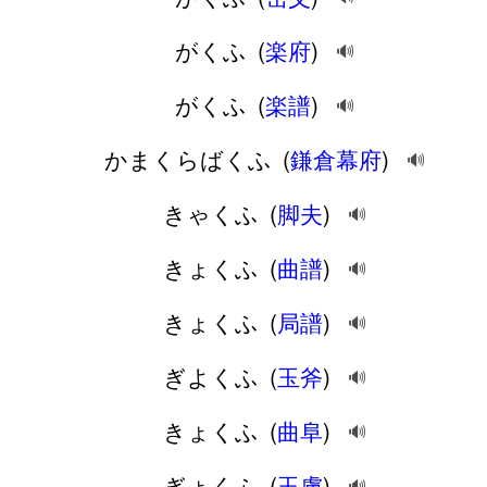
がくふ
(
楽府
)
🔊
がくふ
(
楽譜
)
🔊
かまくらばくふ
(
鎌倉幕府
)
🔊
きゃくふ
(
脚夫
)
🔊
きょくふ
(
曲譜
)
🔊
きょくふ
(
局譜
)
🔊
ぎよくふ
(
玉斧
)
🔊
きょくふ
(
曲阜
)
🔊
ぎょくふ
(
玉膚
)
🔊