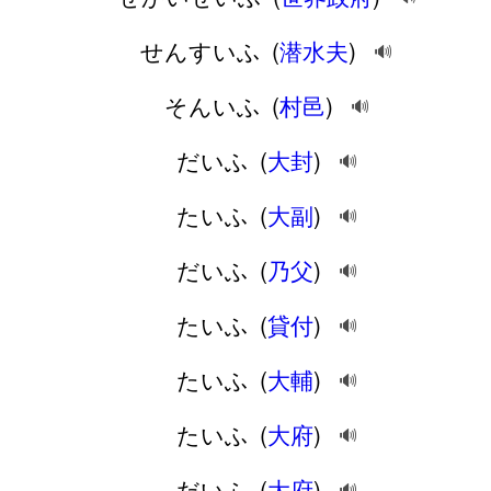
せんすいふ
(
潜水夫
)
🔊
そんいふ
(
村邑
)
🔊
だいふ
(
大封
)
🔊
たいふ
(
大副
)
🔊
だいふ
(
乃父
)
🔊
たいふ
(
貸付
)
🔊
たいふ
(
大輔
)
🔊
たいふ
(
大府
)
🔊
だいふ
(
大府
)
🔊