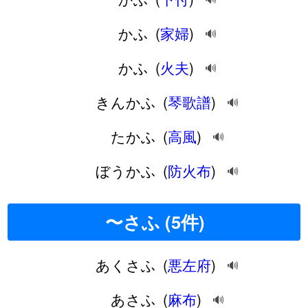
かふ
(
家婦
)
🔊
かふ
(
火夫
)
🔊
きんかふ
(
琴歌譜
)
🔊
たかふ
(
高風
)
🔊
ぼうかふ
(
防火布
)
🔊
〜さふ (5件)
あくさふ
(
悪左府
)
🔊
あさふ
(
麻布
)
🔊