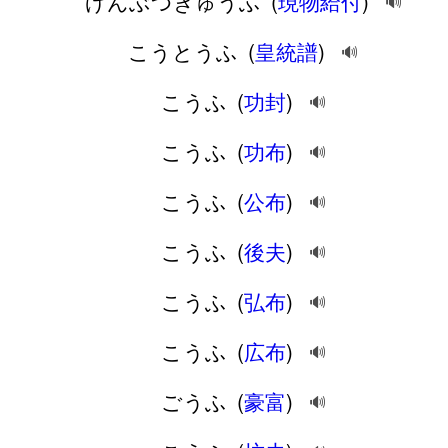
げんぶつきゅうふ
(
現物給付
)
🔊
こうとうふ
(
皇統譜
)
🔊
こうふ
(
功封
)
🔊
こうふ
(
功布
)
🔊
こうふ
(
公布
)
🔊
こうふ
(
後夫
)
🔊
こうふ
(
弘布
)
🔊
こうふ
(
広布
)
🔊
ごうふ
(
豪富
)
🔊