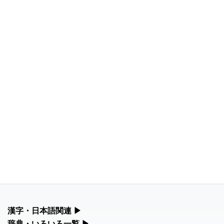
漢字・日本語関連
▶
漢字の読み方検索、手書き入力、書き順練習など、日本語学習に
辞典・いろいろ一覧
▶