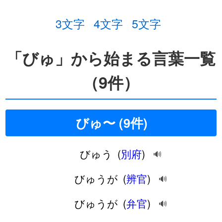
3文字
4文字
5文字
「びゅ」から始まる言葉一覧
（9件）
びゅ〜 (9件)
びゅう
(
別府
)
🔊
びゅうが
(
辨官
)
🔊
びゅうが
(
弁官
)
🔊