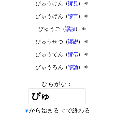
びゅうけん
(
謬見
)
🔊
びゅうげん
(
謬言
)
🔊
びゅうご
(
謬誤
)
🔊
びゅうせつ
(
謬説
)
🔊
びゅうでん
(
謬伝
)
🔊
びゅうろん
(
謬論
)
🔊
ひらがな：
から始まる
で終わる