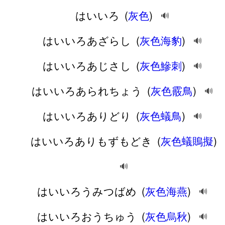
はいいろ
(
灰色
)
🔊
はいいろあざらし
(
灰色海豹
)
🔊
はいいろあじさし
(
灰色鰺刺
)
🔊
はいいろあられちょう
(
灰色霰鳥
)
🔊
はいいろありどり
(
灰色蟻鳥
)
🔊
はいいろありもずもどき
(
灰色蟻鵙擬
)
🔊
はいいろうみつばめ
(
灰色海燕
)
🔊
はいいろおうちゅう
(
灰色烏秋
)
🔊