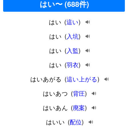
はい〜 (688件)
はい
(
這い
)
🔊
はい
(
入坑
)
🔊
はい
(
入監
)
🔊
はい
(
羽衣
)
🔊
はいあがる
(
這い上がる
)
🔊
はいあつ
(
背圧
)
🔊
はいあん
(
廃案
)
🔊
はいい
(
配位
)
🔊