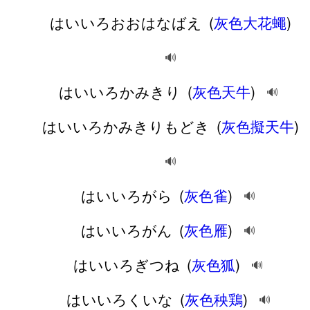
はいいろおおはなばえ
(
灰色大花蠅
)
🔊
はいいろかみきり
(
灰色天牛
)
🔊
はいいろかみきりもどき
(
灰色擬天牛
)
🔊
はいいろがら
(
灰色雀
)
🔊
はいいろがん
(
灰色雁
)
🔊
はいいろぎつね
(
灰色狐
)
🔊
はいいろくいな
(
灰色秧鶏
)
🔊