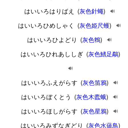
はいいろはりばえ
(
灰色針蠅
)
🔊
はいいろひめしゃく
(
灰色姫尺蠖
)
🔊
はいいろひよどり
(
灰色鵯
)
🔊
はいいろひれあししぎ
(
灰色鰭足鷸
)
🔊
はいいろふえがらす
(
灰色笛鴉
)
🔊
はいいろぼくとう
(
灰色木蠹蛾
)
🔊
はいいろほしがらす
(
灰色星鴉
)
🔊
はいいろみずなぎどり
(
灰色水薙鳥
)