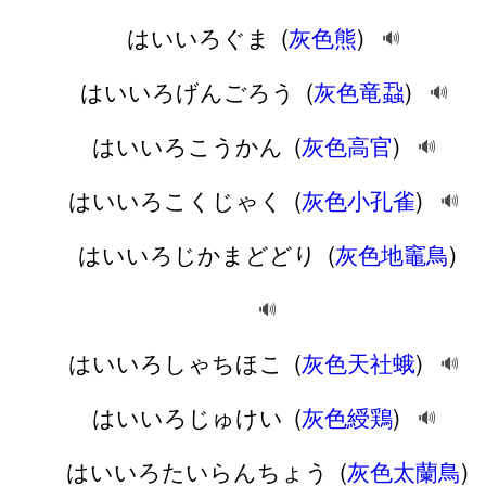
はいいろぐま
(
灰色熊
)
🔊
はいいろげんごろう
(
灰色竜蝨
)
🔊
はいいろこうかん
(
灰色高官
)
🔊
はいいろこくじゃく
(
灰色小孔雀
)
🔊
はいいろじかまどどり
(
灰色地竈鳥
)
🔊
はいいろしゃちほこ
(
灰色天社蛾
)
🔊
はいいろじゅけい
(
灰色綬鶏
)
🔊
はいいろたいらんちょう
(
灰色太蘭鳥
)