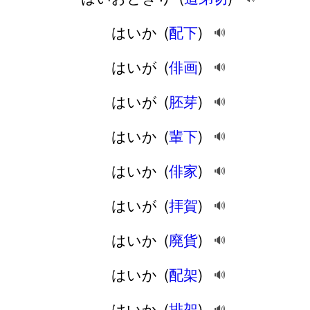
はいか
(
配下
)
🔊
はいが
(
俳画
)
🔊
はいが
(
胚芽
)
🔊
はいか
(
輩下
)
🔊
はいか
(
俳家
)
🔊
はいが
(
拝賀
)
🔊
はいか
(
廃貨
)
🔊
はいか
(
配架
)
🔊
はいか
(
排架
)
🔊