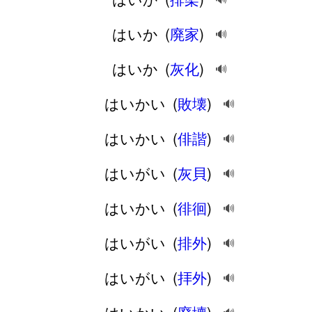
はいか
(
廃家
)
🔊
はいか
(
灰化
)
🔊
はいかい
(
敗壊
)
🔊
はいかい
(
俳諧
)
🔊
はいがい
(
灰貝
)
🔊
はいかい
(
徘徊
)
🔊
はいがい
(
排外
)
🔊
はいがい
(
拝外
)
🔊
はいかい
(
廃壊
)