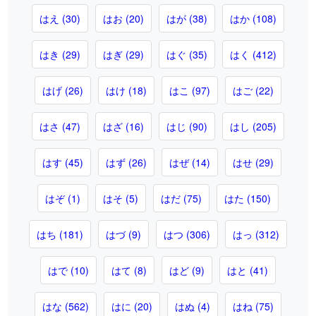
はえ (30)
はお (20)
はが (38)
はか (108)
はき (29)
はぎ (29)
はぐ (35)
はく (412)
はげ (26)
はけ (18)
はこ (97)
はご (22)
はさ (47)
はざ (16)
はじ (90)
はし (205)
はす (45)
はず (26)
はぜ (14)
はせ (29)
はぞ (1)
はそ (5)
はだ (75)
はた (150)
はち (181)
はづ (9)
はつ (306)
はっ (312)
はで (10)
はて (8)
はど (9)
はと (41)
はな (562)
はに (20)
はぬ (4)
はね (75)