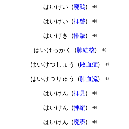
はいけい
(
廃鶏
)
🔊
はいけい
(
拝啓
)
🔊
はいげき
(
排撃
)
🔊
はいけっかく
(
肺結核
)
🔊
はいけつしょう
(
敗血症
)
🔊
はいけつりゅう
(
肺血流
)
🔊
はいけん
(
拝見
)
🔊
はいけん
(
拝絹
)
🔊
はいけん
(
廃憲
)
🔊