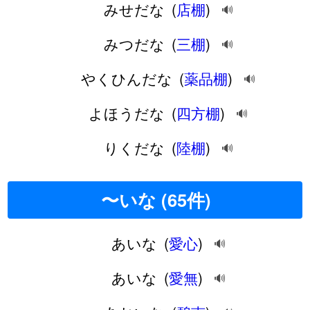
みせだな
(
店棚
)
🔊
みつだな
(
三棚
)
🔊
やくひんだな
(
薬品棚
)
🔊
よほうだな
(
四方棚
)
🔊
りくだな
(
陸棚
)
🔊
〜いな (65件)
あいな
(
愛心
)
🔊
あいな
(
愛無
)
🔊