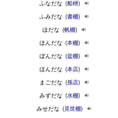
ふなだな
(
船枻
)
🔊
ふみだな
(
書棚
)
🔊
ほだな
(
帆棚
)
🔊
ほんだな
(
本棚
)
🔊
ぼんだな
(
盆棚
)
🔊
ほんだな
(
本店
)
🔊
まごだな
(
孫店
)
🔊
みずだな
(
水棚
)
🔊
みせだな
(
見世棚
)
🔊