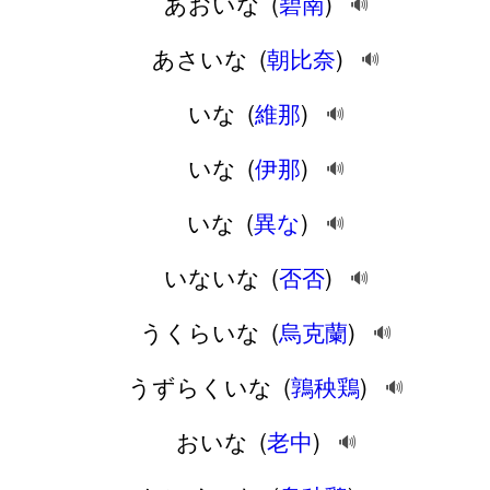
あおいな
(
碧南
)
🔊
あさいな
(
朝比奈
)
🔊
いな
(
維那
)
🔊
いな
(
伊那
)
🔊
いな
(
異な
)
🔊
いないな
(
否否
)
🔊
うくらいな
(
烏克蘭
)
🔊
うずらくいな
(
鶉秧鶏
)
🔊
おいな
(
老中
)
🔊