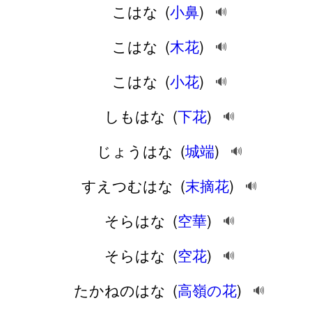
こはな
(
小鼻
)
🔊
こはな
(
木花
)
🔊
こはな
(
小花
)
🔊
しもはな
(
下花
)
🔊
じょうはな
(
城端
)
🔊
すえつむはな
(
末摘花
)
🔊
そらはな
(
空華
)
🔊
そらはな
(
空花
)
🔊
たかねのはな
(
高嶺の花
)
🔊