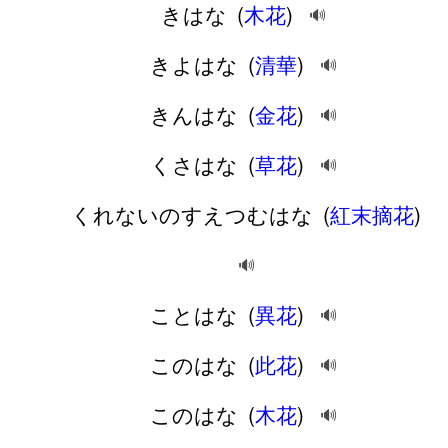
きはな
(
木花
)
🔊
きよはな
(
清華
)
🔊
きんはな
(
金花
)
🔊
くさはな
(
草花
)
🔊
くれないのすえつむはな
(
紅末摘花
)
🔊
ことはな
(
異花
)
🔊
このはな
(
此花
)
🔊
このはな
(
木花
)
🔊