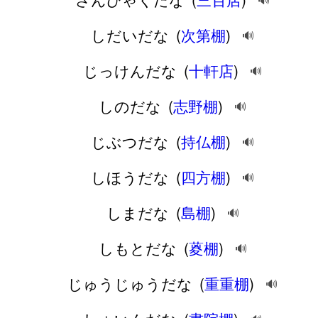
🔊
しだいだな
(
次第棚
)
🔊
じっけんだな
(
十軒店
)
🔊
しのだな
(
志野棚
)
🔊
じぶつだな
(
持仏棚
)
🔊
しほうだな
(
四方棚
)
🔊
しまだな
(
島棚
)
🔊
しもとだな
(
葼棚
)
🔊
じゅうじゅうだな
(
重重棚
)
🔊