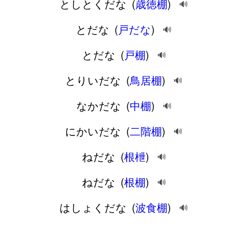
としとくだな
(
歳徳棚
)
🔊
とだな
(
戸だな
)
🔊
とだな
(
戸棚
)
🔊
とりいだな
(
鳥居棚
)
🔊
なかだな
(
中棚
)
🔊
にかいだな
(
二階棚
)
🔊
ねだな
(
根枻
)
🔊
ねだな
(
根棚
)
🔊
はしょくだな
(
波食棚
)
🔊