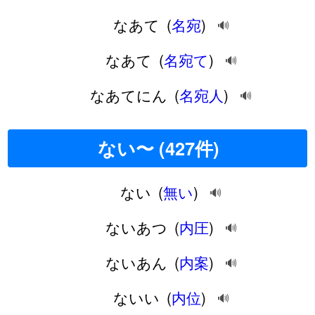
なあて
(
名宛
)
🔊
なあて
(
名宛て
)
🔊
なあてにん
(
名宛人
)
🔊
ない〜 (427件)
ない
(
無い
)
🔊
ないあつ
(
内圧
)
🔊
ないあん
(
内案
)
🔊
ないい
(
内位
)
🔊