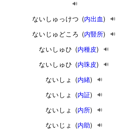
🔊
ないしゅっけつ
(
内出血
)
🔊
ないじゅどころ
(
内豎所
)
🔊
ないしゅひ
(
内種皮
)
🔊
ないしゅひ
(
内珠皮
)
🔊
ないしょ
(
内緒
)
🔊
ないしょ
(
内証
)
🔊
ないしょ
(
内所
)
🔊
ないじょ
(
内助
)
🔊