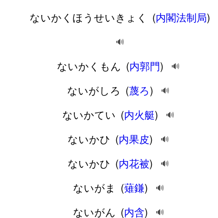
ないかくほうせいきょく
(
内閣法制局
)
🔊
ないかくもん
(
内郭門
)
🔊
ないがしろ
(
蔑ろ
)
🔊
ないかてい
(
内火艇
)
🔊
ないかひ
(
内果皮
)
🔊
ないかひ
(
内花被
)
🔊
ないがま
(
薙鎌
)
🔊
ないがん
(
内含
)
🔊