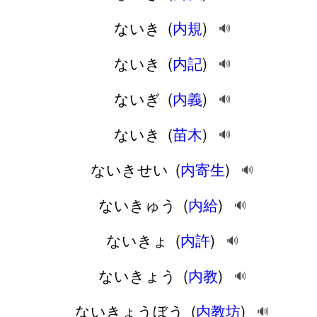
ないき
(
内規
)
🔊
ないき
(
内記
)
🔊
ないぎ
(
内義
)
🔊
ないき
(
苗木
)
🔊
ないきせい
(
内寄生
)
🔊
ないきゅう
(
内給
)
🔊
ないきょ
(
内許
)
🔊
ないきょう
(
内教
)
🔊
ないきょうぼう
(
内教坊
)
🔊