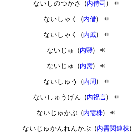
ないしのつかさ
(
内侍司
)
🔊
ないしゃく
(
内借
)
🔊
ないしゃく
(
内戚
)
🔊
ないじゅ
(
内豎
)
🔊
ないじゅ
(
内需
)
🔊
ないしゅう
(
内周
)
🔊
ないしゅうげん
(
内祝言
)
🔊
ないじゅかぶ
(
内需株
)
🔊
ないじゅかんれんかぶ
(
内需関連株
)