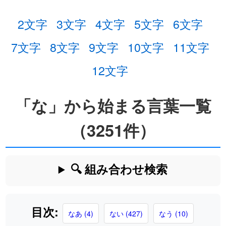
2文字
3文字
4文字
5文字
6文字
7文字
8文字
9文字
10文字
11文字
12文字
「な」から始まる言葉一覧
（3251件）
🔍 組み合わせ検索
目次:
なあ (4)
ない (427)
なう (10)