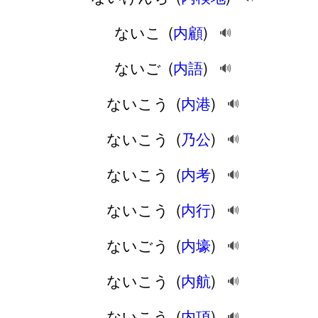
ないこ
(
内顧
)
🔊
ないご
(
内語
)
🔊
ないこう
(
内港
)
🔊
ないこう
(
乃公
)
🔊
ないこう
(
内考
)
🔊
ないこう
(
内行
)
🔊
ないごう
(
内壕
)
🔊
ないこう
(
内航
)
🔊
ないこう
(
内項
)
🔊