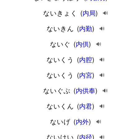
ないきょく
(
内局
)
🔊
ないきん
(
内勤
)
🔊
ないぐ
(
内供
)
🔊
ないくう
(
内腔
)
🔊
ないくう
(
内宮
)
🔊
ないぐぶ
(
内供奉
)
🔊
ないくん
(
内君
)
🔊
ないげ
(
内外
)
🔊
ないけい
(
内径
)
🔊