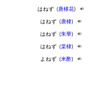
はねず
(
唐棣花
)
🔊
はねず
(
唐棣
)
🔊
はねず
(
朱華
)
🔊
はねず
(
棠棣
)
🔊
よねず
(
米酢
)
🔊