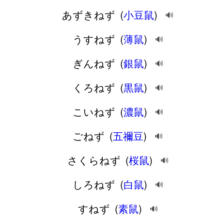
あずきねず
(
小豆鼠
)
🔊
うすねず
(
薄鼠
)
🔊
ぎんねず
(
銀鼠
)
🔊
くろねず
(
黒鼠
)
🔊
こいねず
(
濃鼠
)
🔊
ごねず
(
五禰豆
)
🔊
さくらねず
(
桜鼠
)
🔊
しろねず
(
白鼠
)
🔊
すねず
(
素鼠
)
🔊