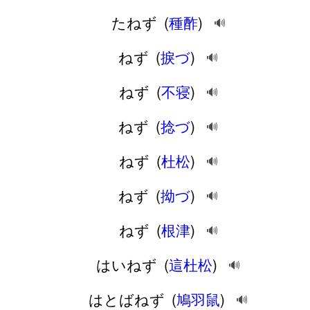
たねず
(
種酢
)
🔊
ねず
(
捩づ
)
🔊
ねず
(
不寝
)
🔊
ねず
(
捻づ
)
🔊
ねず
(
杜松
)
🔊
ねず
(
拗づ
)
🔊
ねず
(
根津
)
🔊
はいねず
(
這杜松
)
🔊
はとばねず
(
鳩羽鼠
)
🔊