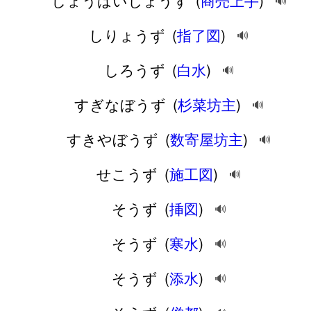
しょうばいじょうず
(
商売上手
)
🔊
しりょうず
(
指了図
)
🔊
しろうず
(
白水
)
🔊
すぎなぼうず
(
杉菜坊主
)
🔊
すきやぼうず
(
数寄屋坊主
)
🔊
せこうず
(
施工図
)
🔊
そうず
(
挿図
)
🔊
そうず
(
寒水
)
🔊
そうず
(
添水
)
🔊