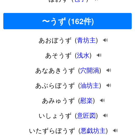
〜うず (162件)
あおぼうず
(
青坊主
)
🔊
あそうず
(
浅水
)
🔊
あなあきうず
(
穴開渦
)
🔊
あぶらぼうず
(
油坊主
)
🔊
あみゅうず
(
慰楽
)
🔊
いしょうず
(
意匠図
)
🔊
いたずらぼうず
(
悪戯坊主
)
🔊