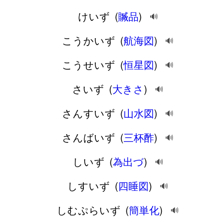
けいず
(
贓品
)
🔊
こうかいず
(
航海図
)
🔊
こうせいず
(
恒星図
)
🔊
さいず
(
大きさ
)
🔊
さんすいず
(
山水図
)
🔊
さんばいず
(
三杯酢
)
🔊
しいず
(
為出づ
)
🔊
しすいず
(
四睡図
)
🔊
しむぷらいず
(
簡単化
)
🔊