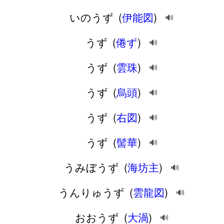
いのうず
(
伊能図
)
🔊
うず
(
倦ず
)
🔊
うず
(
雲珠
)
🔊
うず
(
烏頭
)
🔊
うず
(
右図
)
🔊
うず
(
髻華
)
🔊
うみぼうず
(
海坊主
)
🔊
うんりゅうず
(
雲龍図
)
🔊
おおうず
(
大渦
)
🔊