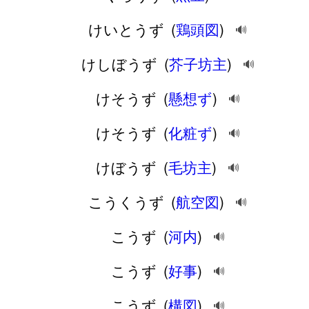
けいとうず
(
鶏頭図
)
🔊
けしぼうず
(
芥子坊主
)
🔊
けそうず
(
懸想ず
)
🔊
けそうず
(
化粧ず
)
🔊
けぼうず
(
毛坊主
)
🔊
こうくうず
(
航空図
)
🔊
こうず
(
河内
)
🔊
こうず
(
好事
)
🔊
こうず
(
構図
)
🔊