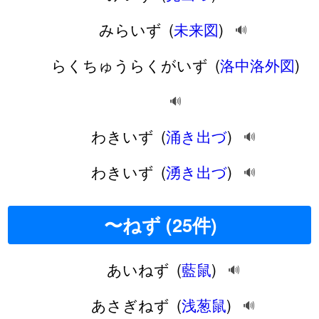
みらいず
(
未来図
)
🔊
らくちゅうらくがいず
(
洛中洛外図
)
🔊
わきいず
(
涌き出づ
)
🔊
わきいず
(
湧き出づ
)
🔊
〜ねず (25件)
あいねず
(
藍鼠
)
🔊
あさぎねず
(
浅葱鼠
)
🔊