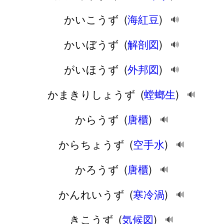
かいこうず
(
海紅豆
)
🔊
かいぼうず
(
解剖図
)
🔊
がいほうず
(
外邦図
)
🔊
かまきりしょうず
(
螳螂生
)
🔊
からうず
(
唐櫃
)
🔊
からちょうず
(
空手水
)
🔊
かろうず
(
唐櫃
)
🔊
かんれいうず
(
寒冷渦
)
🔊
きこうず
(
気候図
)
🔊