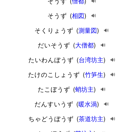
そうず
(
僧都
)
🔊
そうず
(
相図
)
🔊
そくりょうず
(
測量図
)
🔊
だいそうず
(
大僧都
)
🔊
たいわんぼうず
(
台湾坊主
)
🔊
たけのこしょうず
(
竹笋生
)
🔊
たこぼうず
(
蛸坊主
)
🔊
だんすいうず
(
暖水渦
)
🔊
ちゃどうぼうず
(
茶道坊主
)
🔊