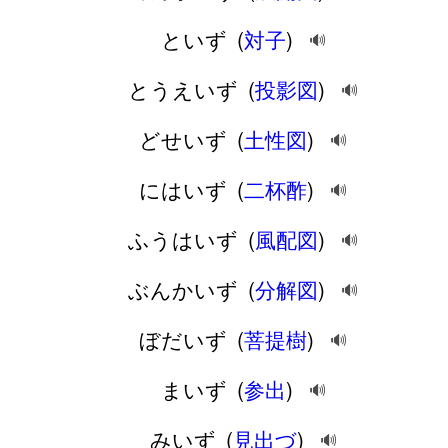
といず
(
対子
)
🔊
とうえいず
(
投影図
)
🔊
どせいず
(
土性図
)
🔊
にはいず
(
二杯酢
)
🔊
ふうはいず
(
風配図
)
🔊
ぶんかいず
(
分解図
)
🔊
ぼだいず
(
菩提樹
)
🔊
まいず
(
参出
)
🔊
みいず
(
見出づ
)
🔊