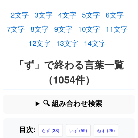
2文字
3文字
4文字
5文字
6文字
7文字
8文字
9文字
10文字
11文字
12文字
13文字
14文字
「ず」で終わる言葉一覧
（1054件）
🔍 組み合わせ検索
目次:
らず (33)
いず (59)
ねず (25)