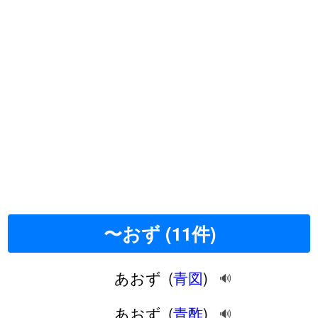
〜おず (11件)
あおず
(
青図
)
🔊
あおず
(
青酢
)
🔊