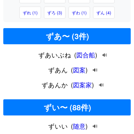
ずれ (1)
ずろ (3)
ずわ (1)
ずん (4)
ずあ〜 (3件)
ずあいぶね
(
図合船
)
🔊
ずあん
(
図案
)
🔊
ずあんか
(
図案家
)
🔊
ずい〜 (88件)
ずいい
(
随意
)
🔊