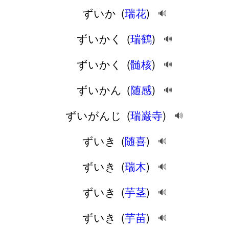
ずいか
(
瑞花
)
🔊
ずいかく
(
瑞鶴
)
🔊
ずいかく
(
髄核
)
🔊
ずいかん
(
随感
)
🔊
ずいがんじ
(
瑞巌寺
)
🔊
ずいき
(
随喜
)
🔊
ずいき
(
瑞木
)
🔊
ずいき
(
芋茎
)
🔊
ずいき
(
芋苗
)
🔊