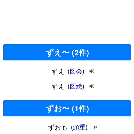
ずえ〜 (2件)
ずえ
(
図会
)
🔊
ずえ
(
図絵
)
🔊
ずお〜 (1件)
ずおも
(
頭重
)
🔊