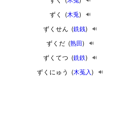
🔊
ずく
(
木兎
)
🔊
ずくせん
(
銑銭
)
🔊
ずくだ
(
熟田
)
🔊
ずくてつ
(
銑鉄
)
🔊
ずくにゅう
(
木菟入
)
🔊