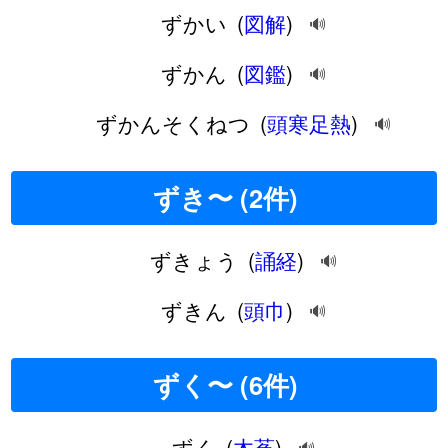
ずかい
(
図解
)
🔊
ずかん
(
図鑑
)
🔊
ずかんそくねつ
(
頭寒足熱
)
🔊
ずき〜 (2件)
ずきょう
(
誦経
)
🔊
ずきん
(
頭巾
)
🔊
ずく〜 (6件)
ずく
(
木菟
)