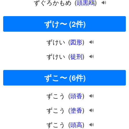
ずぐろかもめ
(
頭黒鴎
)
🔊
ずけ〜 (2件)
ずけい
(
図形
)
🔊
ずけい
(
徒刑
)
🔊
ずこ〜 (6件)
ずこう
(
頭香
)
🔊
ずこう
(
塗香
)
🔊
ずこう
(
頭高
)
🔊