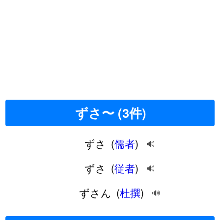
ずさ〜 (3件)
ずさ
(
儒者
)
🔊
ずさ
(
従者
)
🔊
ずさん
(
杜撰
)
🔊