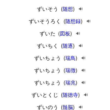
ずいそう
(
随想
)
🔊
ずいそうろく
(
随想録
)
🔊
ずいた
(
図板
)
🔊
ずいちく
(
随逐
)
🔊
ずいちょう
(
瑞鳥
)
🔊
ずいちょう
(
瑞徴
)
🔊
ずいちょう
(
瑞兆
)
🔊
ずいとくじ
(
随徳寺
)
🔊
ずいのう
(
髄脳
)
🔊