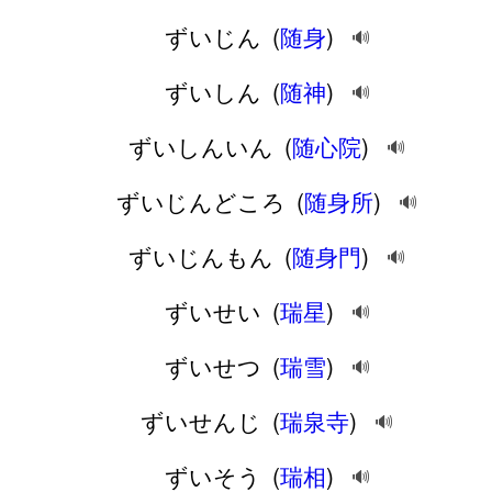
ずいじん
(
随身
)
🔊
ずいしん
(
随神
)
🔊
ずいしんいん
(
随心院
)
🔊
ずいじんどころ
(
随身所
)
🔊
ずいじんもん
(
随身門
)
🔊
ずいせい
(
瑞星
)
🔊
ずいせつ
(
瑞雪
)
🔊
ずいせんじ
(
瑞泉寺
)
🔊
ずいそう
(
瑞相
)
🔊