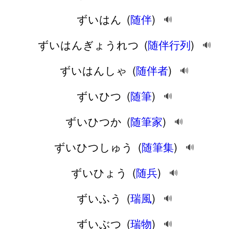
ずいはん
(
随伴
)
🔊
ずいはんぎょうれつ
(
随伴行列
)
🔊
ずいはんしゃ
(
随伴者
)
🔊
ずいひつ
(
随筆
)
🔊
ずいひつか
(
随筆家
)
🔊
ずいひつしゅう
(
随筆集
)
🔊
ずいひょう
(
随兵
)
🔊
ずいふう
(
瑞風
)
🔊
ずいぶつ
(
瑞物
)
🔊