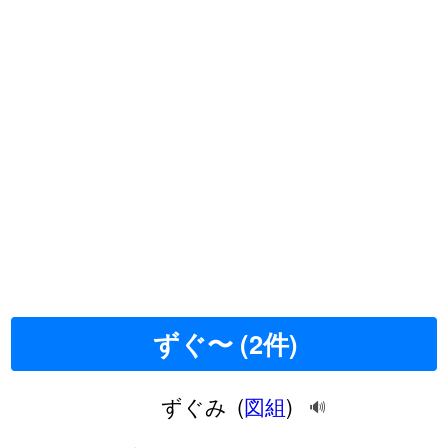
ずぐ〜 (2件)
ずぐみ
(
図組
)
🔊