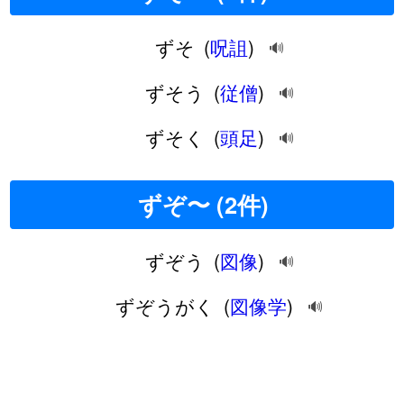
ずそ
(
呪詛
)
🔊
ずそう
(
従僧
)
🔊
ずそく
(
頭足
)
🔊
ずぞ〜 (2件)
ずぞう
(
図像
)
🔊
ずぞうがく
(
図像学
)
🔊