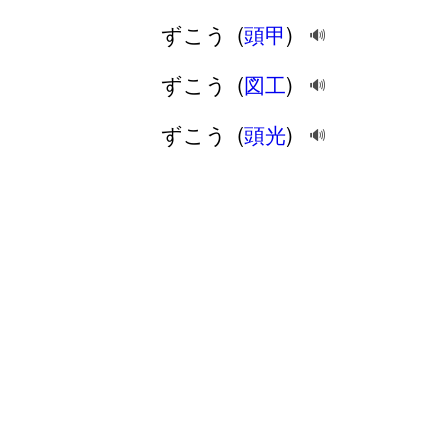
ずこう
(
頭甲
)
🔊
ずこう
(
図工
)
🔊
ずこう
(
頭光
)
🔊