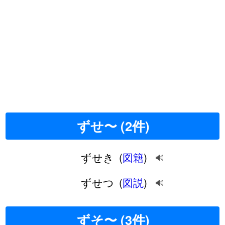
ずせ〜 (2件)
ずせき
(
図籍
)
🔊
ずせつ
(
図説
)
🔊
ずそ〜 (3件)