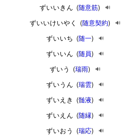
ずいいきん
(
随意筋
)
🔊
ずいいけいやく
(
随意契約
)
🔊
ずいいち
(
随一
)
🔊
ずいいん
(
随員
)
🔊
ずいう
(
瑞雨
)
🔊
ずいうん
(
瑞雲
)
🔊
ずいえき
(
髄液
)
🔊
ずいえん
(
随縁
)
🔊
ずいおう
(
瑞応
)
🔊