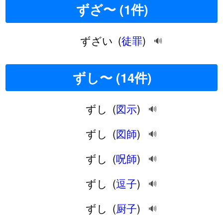
ずざ〜 (1件)
ずざい
(
徒罪
)
🔊
ずし〜 (14件)
ずし
(
図示
)
🔊
ずし
(
図師
)
🔊
ずし
(
呪師
)
🔊
ずし
(
逗子
)
🔊
ずし
(
厨子
)
🔊