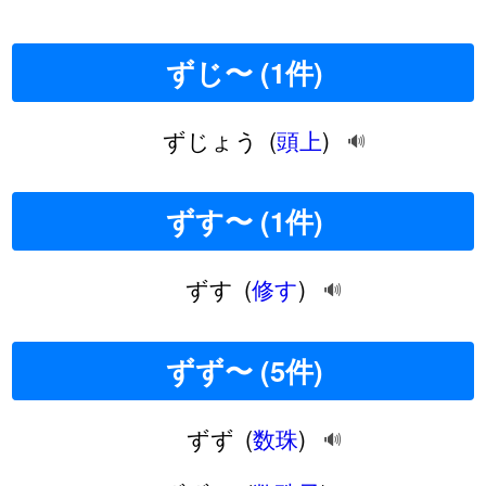
ずじ〜 (1件)
ずじょう
(
頭上
)
🔊
ずす〜 (1件)
ずす
(
修す
)
🔊
ずず〜 (5件)
ずず
(
数珠
)
🔊