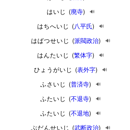
はいじ
(
廃寺
)
🔊
はちへいじ
(
八平氏
)
🔊
はばつせいじ
(
派閥政治
)
🔊
はんたいじ
(
繁体字
)
🔊
ひょうがいじ
(
表外字
)
🔊
ふさいじ
(
普済寺
)
🔊
ふたいじ
(
不退寺
)
🔊
ふたいじ
(
不退地
)
🔊
ぶだんせいじ
(
武断政治
)
🔊