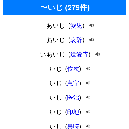
〜いじ (279件)
あいじ
(
愛児
)
🔊
あいじ
(
哀辞
)
🔊
いあいじ
(
遺愛寺
)
🔊
いじ
(
位次
)
🔊
いじ
(
意字
)
🔊
いじ
(
医治
)
🔊
いじ
(
印地
)
🔊
いじ
(
異時
)
🔊