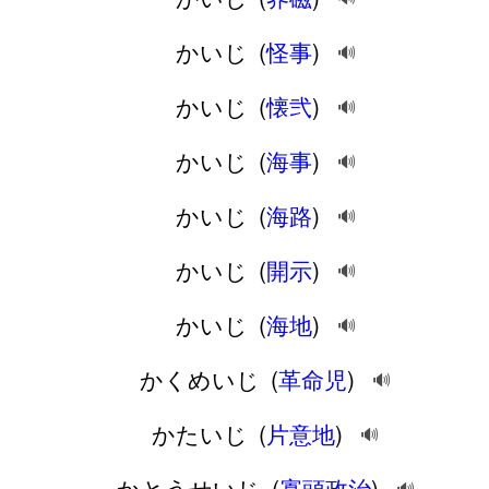
かいじ
(
怪事
)
🔊
かいじ
(
懐弐
)
🔊
かいじ
(
海事
)
🔊
かいじ
(
海路
)
🔊
かいじ
(
開示
)
🔊
かいじ
(
海地
)
🔊
かくめいじ
(
革命児
)
🔊
かたいじ
(
片意地
)
🔊
かとうせいじ
(
寡頭政治
)