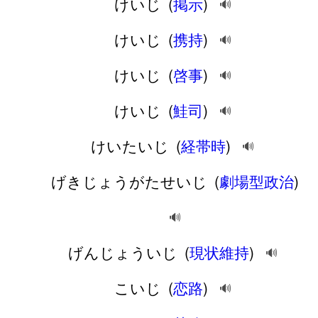
けいじ
(
掲示
)
🔊
けいじ
(
携持
)
🔊
けいじ
(
啓事
)
🔊
けいじ
(
鮭司
)
🔊
けいたいじ
(
経帯時
)
🔊
げきじょうがたせいじ
(
劇場型政治
)
🔊
げんじょういじ
(
現状維持
)
🔊
こいじ
(
恋路
)
🔊