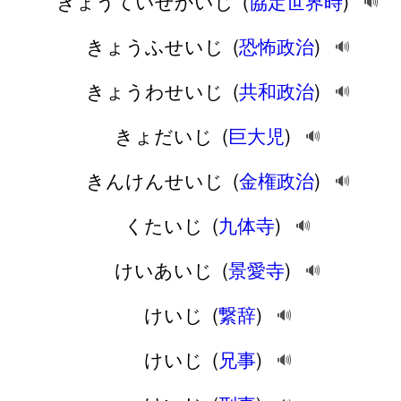
きょうていせかいじ
(
協定世界時
)
🔊
きょうふせいじ
(
恐怖政治
)
🔊
きょうわせいじ
(
共和政治
)
🔊
きょだいじ
(
巨大児
)
🔊
きんけんせいじ
(
金権政治
)
🔊
くたいじ
(
九体寺
)
🔊
けいあいじ
(
景愛寺
)
🔊
けいじ
(
繋辞
)
🔊
けいじ
(
兄事
)
🔊