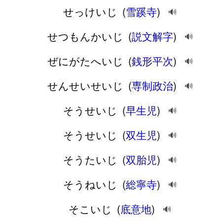
せっけいじ
(
雪蹊寺
)
🔊
せつもんかいじ
(
説文解字
)
🔊
ぜにがたへいじ
(
銭形平次
)
🔊
せんせいせいじ
(
専制政治
)
🔊
そうせいじ
(
早生児
)
🔊
そうせいじ
(
双生児
)
🔊
そうたいじ
(
双胎児
)
🔊
そうねいじ
(
総寧寺
)
🔊
そこいじ
(
底意地
)
🔊