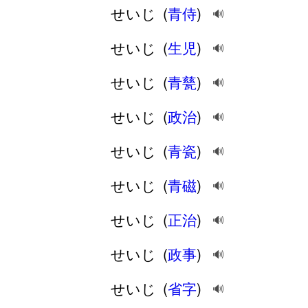
せいじ
(
青侍
)
🔊
せいじ
(
生児
)
🔊
せいじ
(
青甆
)
🔊
せいじ
(
政治
)
🔊
せいじ
(
青瓷
)
🔊
せいじ
(
青磁
)
🔊
せいじ
(
正治
)
🔊
せいじ
(
政事
)
🔊
せいじ
(
省字
)
🔊