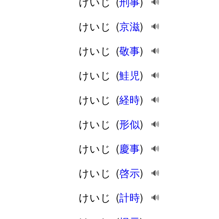
けいじ
(
刑事
)
🔊
けいじ
(
京滋
)
🔊
けいじ
(
敬事
)
🔊
けいじ
(
鮭児
)
🔊
けいじ
(
経時
)
🔊
けいじ
(
形似
)
🔊
けいじ
(
慶事
)
🔊
けいじ
(
啓示
)
🔊
けいじ
(
計時
)
🔊