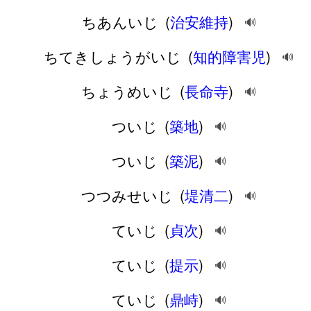
ちあんいじ
(
治安維持
)
🔊
ちてきしょうがいじ
(
知的障害児
)
🔊
ちょうめいじ
(
長命寺
)
🔊
ついじ
(
築地
)
🔊
ついじ
(
築泥
)
🔊
つつみせいじ
(
堤清二
)
🔊
ていじ
(
貞次
)
🔊
ていじ
(
提示
)
🔊
ていじ
(
鼎峙
)
🔊