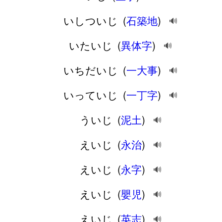
いしついじ
(
石築地
)
🔊
いたいじ
(
異体字
)
🔊
いちだいじ
(
一大事
)
🔊
いっていじ
(
一丁字
)
🔊
ういじ
(
泥土
)
🔊
えいじ
(
永治
)
🔊
えいじ
(
永字
)
🔊
えいじ
(
嬰児
)
🔊
えいじ
(
英志
)
🔊