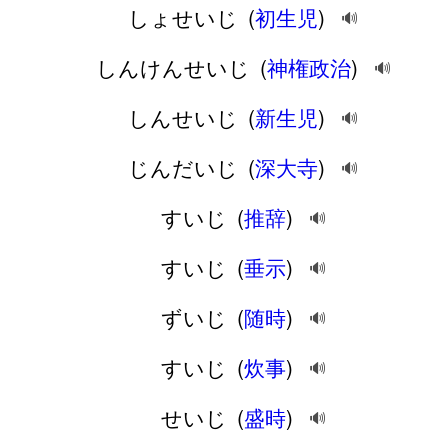
しょせいじ
(
初生児
)
🔊
しんけんせいじ
(
神権政治
)
🔊
しんせいじ
(
新生児
)
🔊
じんだいじ
(
深大寺
)
🔊
すいじ
(
推辞
)
🔊
すいじ
(
垂示
)
🔊
ずいじ
(
随時
)
🔊
すいじ
(
炊事
)
🔊
せいじ
(
盛時
)
🔊