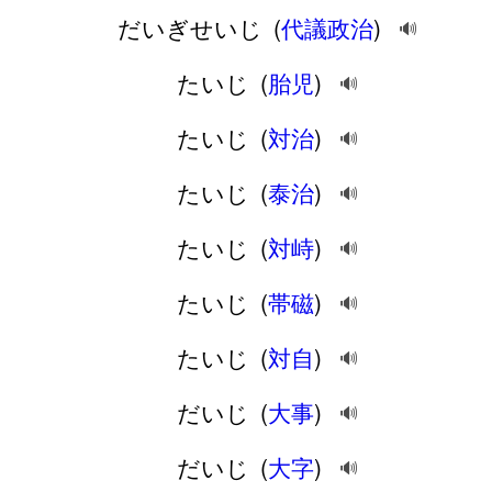
だいぎせいじ
(
代議政治
)
🔊
たいじ
(
胎児
)
🔊
たいじ
(
対治
)
🔊
たいじ
(
泰治
)
🔊
たいじ
(
対峙
)
🔊
たいじ
(
帯磁
)
🔊
たいじ
(
対自
)
🔊
だいじ
(
大事
)
🔊
だいじ
(
大字
)
🔊