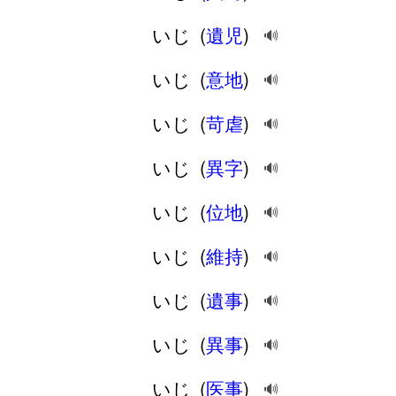
いじ
(
遺児
)
🔊
いじ
(
意地
)
🔊
いじ
(
苛虐
)
🔊
いじ
(
異字
)
🔊
いじ
(
位地
)
🔊
いじ
(
維持
)
🔊
いじ
(
遺事
)
🔊
いじ
(
異事
)
🔊
いじ
(
医事
)
🔊