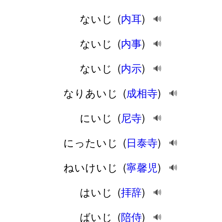
ないじ
(
内耳
)
🔊
ないじ
(
内事
)
🔊
ないじ
(
内示
)
🔊
なりあいじ
(
成相寺
)
🔊
にいじ
(
尼寺
)
🔊
にったいじ
(
日泰寺
)
🔊
ねいけいじ
(
寧馨児
)
🔊
はいじ
(
拝辞
)
🔊
ばいじ
(
陪侍
)
🔊