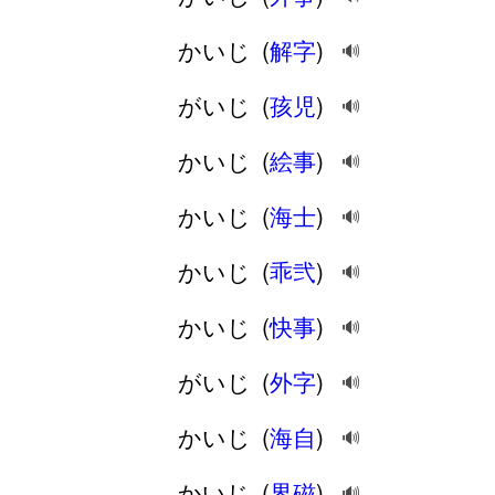
かいじ
(
解字
)
🔊
がいじ
(
孩児
)
🔊
かいじ
(
絵事
)
🔊
かいじ
(
海士
)
🔊
かいじ
(
乖弐
)
🔊
かいじ
(
快事
)
🔊
がいじ
(
外字
)
🔊
かいじ
(
海自
)
🔊
かいじ
(
界磁
)
🔊