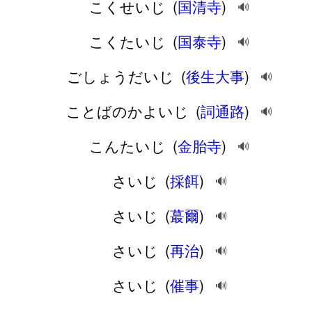
こくせいじ
(
国清寺
)
🔊
こくたいじ
(
国泰寺
)
🔊
ごしょうだいじ
(
後生大事
)
🔊
ことばのかよいじ
(
詞通路
)
🔊
こんたいじ
(
金胎寺
)
🔊
さいじ
(
採餌
)
🔊
さいじ
(
蕞爾
)
🔊
さいじ
(
再治
)
🔊
さいじ
(
催事
)
🔊