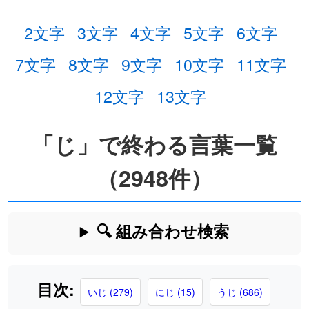
2文字
3文字
4文字
5文字
6文字
7文字
8文字
9文字
10文字
11文字
12文字
13文字
「じ」で終わる言葉一覧
（2948件）
🔍 組み合わせ検索
目次:
いじ (279)
にじ (15)
うじ (686)