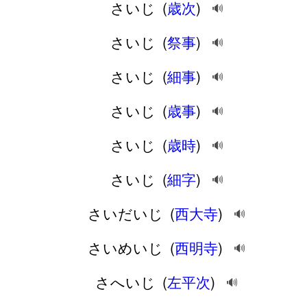
さいじ
(
歳次
)
🔊
さいじ
(
祭事
)
🔊
さいじ
(
細事
)
🔊
さいじ
(
歳事
)
🔊
さいじ
(
歳時
)
🔊
さいじ
(
細字
)
🔊
さいだいじ
(
西大寺
)
🔊
さいめいじ
(
西明寺
)
🔊
さへいじ
(
左平次
)
🔊