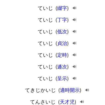
ていじ
(
綴字
)
🔊
ていじ
(
丁字
)
🔊
ていじ
(
低次
)
🔊
ていじ
(
貞治
)
🔊
ていじ
(
定時
)
🔊
ていじ
(
逓次
)
🔊
ていじ
(
呈示
)
🔊
てきじかいじ
(
適時開示
)
🔊
てんさいじ
(
天才児
)
🔊