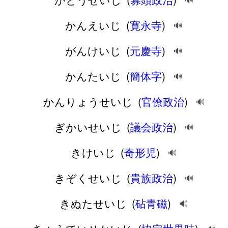
🔊
かんえいじ
(
寛永寺
)
🔊
がんけいじ
(
元慶寺
)
🔊
かんたいじ
(
簡体字
)
🔊
かんりょうせいじ
(
官僚政治
)
🔊
ぎかいせいじ
(
議会政治
)
🔊
きけいじ
(
奇形児
)
🔊
きぞくせいじ
(
貴族政治
)
🔊
きぬたせいじ
(
砧青磁
)
🔊