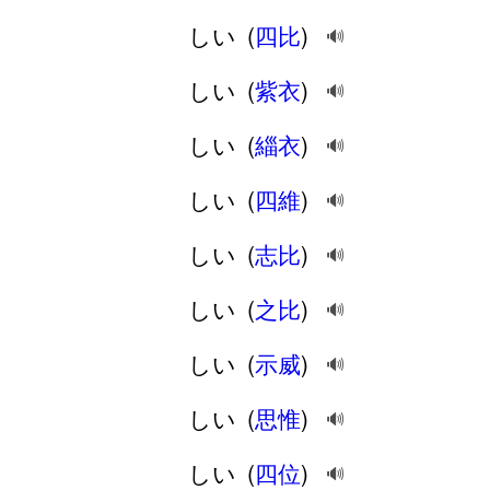
しい
(
四比
)
🔊
しい
(
紫衣
)
🔊
しい
(
緇衣
)
🔊
しい
(
四維
)
🔊
しい
(
志比
)
🔊
しい
(
之比
)
🔊
しい
(
示威
)
🔊
しい
(
思惟
)
🔊
しい
(
四位
)
🔊