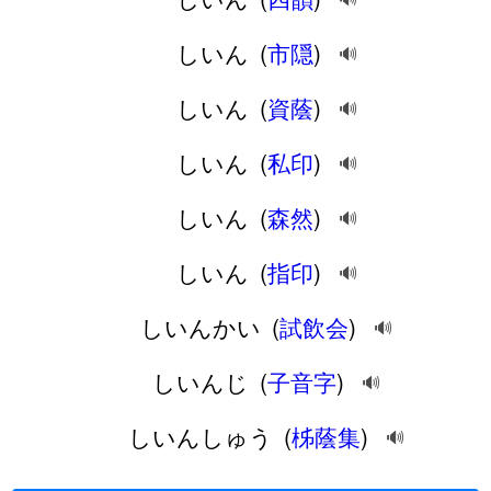
しいん
(
市隠
)
🔊
しいん
(
資蔭
)
🔊
しいん
(
私印
)
🔊
しいん
(
森然
)
🔊
しいん
(
指印
)
🔊
しいんかい
(
試飲会
)
🔊
しいんじ
(
子音字
)
🔊
しいんしゅう
(
柹蔭集
)
🔊