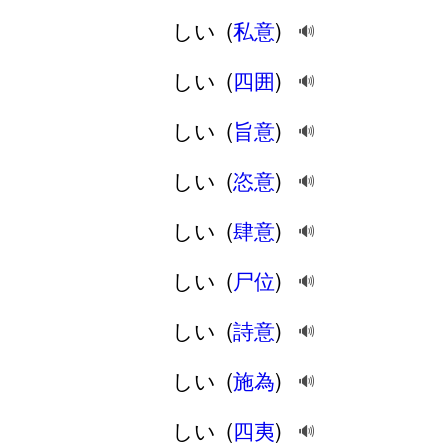
しい
(
私意
)
🔊
しい
(
四囲
)
🔊
しい
(
旨意
)
🔊
しい
(
恣意
)
🔊
しい
(
肆意
)
🔊
しい
(
尸位
)
🔊
しい
(
詩意
)
🔊
しい
(
施為
)
🔊
しい
(
四夷
)
🔊