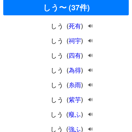
しう〜 (37件)
しう
(
死有
)
🔊
しう
(
祠宇
)
🔊
しう
(
四有
)
🔊
しう
(
為得
)
🔊
しう
(
糸雨
)
🔊
しう
(
紫芋
)
🔊
しう
(
癈ふ
)
🔊
しう
(
強ふ
)
🔊