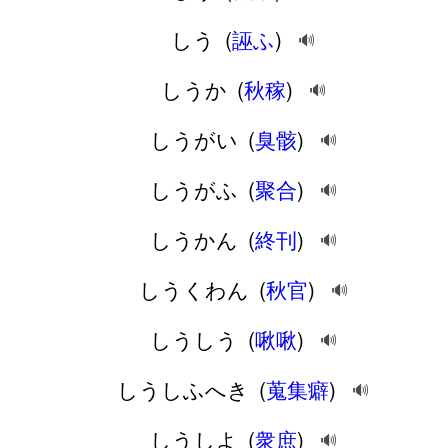
しう
(
誣ふ
)
🔊
しうか
(
秋稼
)
🔊
しうがい
(
臭骸
)
🔊
しうがふ
(
聚合
)
🔊
しうかん
(
終刊
)
🔊
しうくわん
(
秋官
)
🔊
しうしう
(
啾啾
)
🔊
しうしふへき
(
蒐集癖
)
🔊
しうしよ
(
衆庶
)
🔊