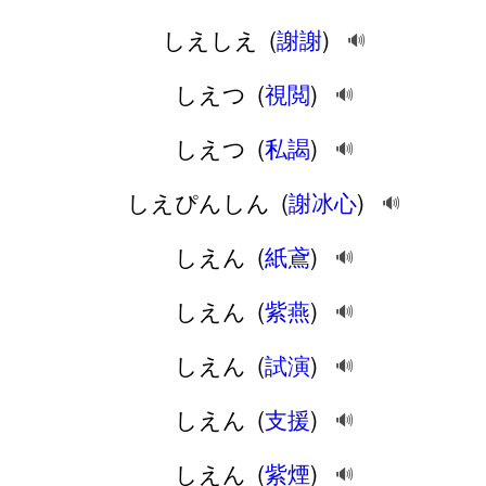
しえしえ
(
謝謝
)
🔊
しえつ
(
視閲
)
🔊
しえつ
(
私謁
)
🔊
しえぴんしん
(
謝冰心
)
🔊
しえん
(
紙鳶
)
🔊
しえん
(
紫燕
)
🔊
しえん
(
試演
)
🔊
しえん
(
支援
)
🔊
しえん
(
紫煙
)
🔊