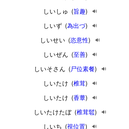
しいしゅ
(
旨趣
)
🔊
しいず
(
為出づ
)
🔊
しいせい
(
恣意性
)
🔊
しいぜん
(
至善
)
🔊
しいそさん
(
尸位素餐
)
🔊
しいたけ
(
椎茸
)
🔊
しいたけ
(
香蕈
)
🔊
しいたけたぼ
(
椎茸髱
)
🔊
しいち
(
視位置
)
🔊