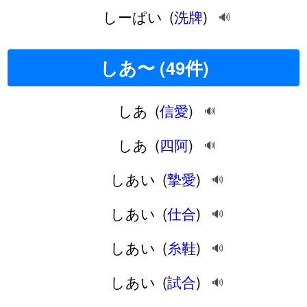
しーぱい
(
洗牌
)
🔊
しあ〜 (49件)
しあ
(
信愛
)
🔊
しあ
(
四阿
)
🔊
しあい
(
摯愛
)
🔊
しあい
(
仕合
)
🔊
しあい
(
糸鞋
)
🔊
しあい
(
試合
)
🔊