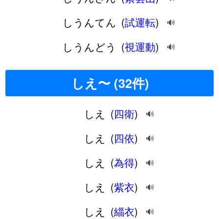
しうんてん
(
試運転
)
🔊
しうんどう
(
視運動
)
🔊
しえ〜 (32件)
しえ
(
四衛
)
🔊
しえ
(
四依
)
🔊
しえ
(
為得
)
🔊
しえ
(
紫衣
)
🔊
しえ
(
緇衣
)
🔊