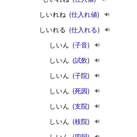
しいれね
(
仕入れ値
)
🔊
しいれる
(
仕入れる
)
🔊
しいん
(
子音
)
🔊
しいん
(
試飲
)
🔊
しいん
(
子院
)
🔊
しいん
(
死因
)
🔊
しいん
(
支院
)
🔊
しいん
(
枝院
)
🔊
しいん
(
四韻
)
🔊