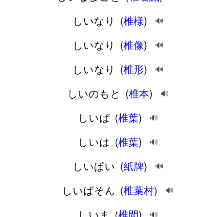
しいなり
(
椎様
)
🔊
しいなり
(
椎像
)
🔊
しいなり
(
椎形
)
🔊
しいのもと
(
椎本
)
🔊
しいば
(
椎葉
)
🔊
しいは
(
椎葉
)
🔊
しいぱい
(
紙牌
)
🔊
しいばそん
(
椎葉村
)
🔊
しいま
(
椎間
)
🔊