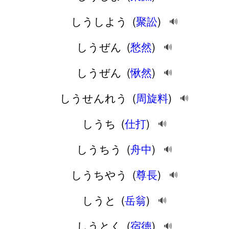
しうしよう
(
聚訟
)
🔊
しうぜん
(
愁然
)
🔊
しうぜん
(
愀然
)
🔊
しうせんれう
(
周旋料
)
🔊
しうち
(
仕打
)
🔊
しうちう
(
舟中
)
🔊
しうちやう
(
尊長
)
🔊
しうと
(
岳翁
)
🔊
しうとく
(
宿徳
)
🔊