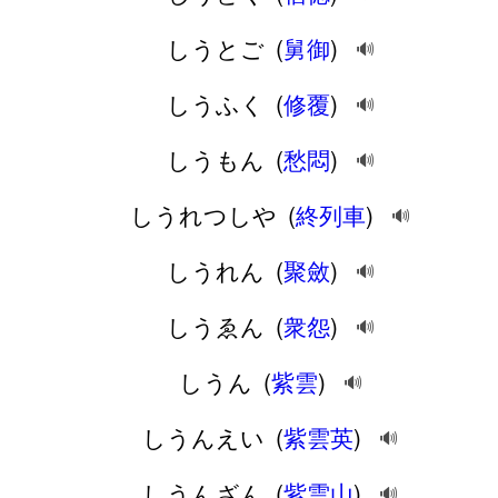
しうとご
(
舅御
)
🔊
しうふく
(
修覆
)
🔊
しうもん
(
愁悶
)
🔊
しうれつしや
(
終列車
)
🔊
しうれん
(
聚斂
)
🔊
しうゑん
(
衆怨
)
🔊
しうん
(
紫雲
)
🔊
しうんえい
(
紫雲英
)
🔊
しうんざん
(
紫雲山
)
🔊