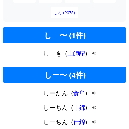
しん (2075)
しゝ〜 (1件)
しゝき
(
士師記
)
🔊
しー〜 (4件)
しーたん
(
食単
)
🔊
しーちん
(
十錦
)
🔊
しーちん
(
什錦
)
🔊