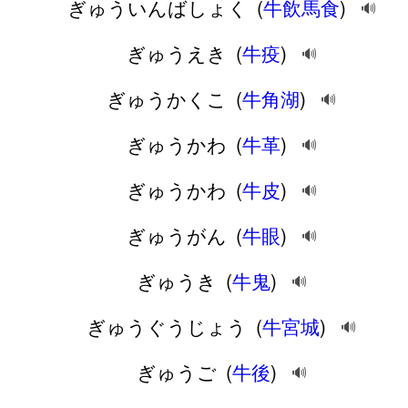
ぎゅういんばしょく
(
牛飲馬食
)
🔊
ぎゅうえき
(
牛疫
)
🔊
ぎゅうかくこ
(
牛角湖
)
🔊
ぎゅうかわ
(
牛革
)
🔊
ぎゅうかわ
(
牛皮
)
🔊
ぎゅうがん
(
牛眼
)
🔊
ぎゅうき
(
牛鬼
)
🔊
ぎゅうぐうじょう
(
牛宮城
)
🔊
ぎゅうご
(
牛後
)
🔊