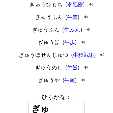
ぎゅうひもち
(
求肥餅
)
🔊
ぎゅうふん
(
牛糞
)
🔊
ぎゅうふん
(
牛ふん
)
🔊
ぎゅうほ
(
牛歩
)
🔊
ぎゅうほせんじゅつ
(
牛歩戦術
)
🔊
ぎゅうめし
(
牛飯
)
🔊
ぎゅうや
(
牛屋
)
🔊
ひらがな：