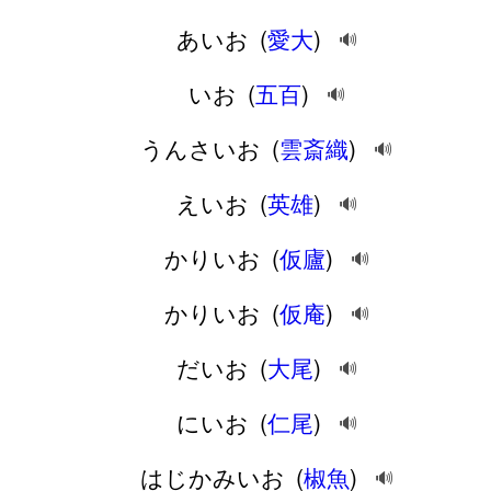
あいお
(
愛大
)
🔊
いお
(
五百
)
🔊
うんさいお
(
雲斎織
)
🔊
えいお
(
英雄
)
🔊
かりいお
(
仮廬
)
🔊
かりいお
(
仮庵
)
🔊
だいお
(
大尾
)
🔊
にいお
(
仁尾
)
🔊
はじかみいお
(
椒魚
)
🔊