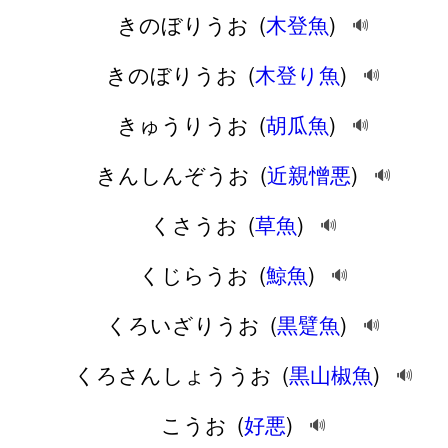
きのぼりうお
(
木登魚
)
🔊
きのぼりうお
(
木登り魚
)
🔊
きゅうりうお
(
胡瓜魚
)
🔊
きんしんぞうお
(
近親憎悪
)
🔊
くさうお
(
草魚
)
🔊
くじらうお
(
鯨魚
)
🔊
くろいざりうお
(
黒躄魚
)
🔊
くろさんしょううお
(
黒山椒魚
)
🔊
こうお
(
好悪
)
🔊