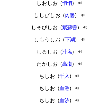
しおしお
(
悄悄
)
🔊
ししびしお
(
肉醤
)
🔊
しそびしお
(
紫蘇醤
)
🔊
しもうしお
(
下潮
)
🔊
しるしお
(
汁塩
)
🔊
たかしお
(
高潮
)
🔊
ちしお
(
千入
)
🔊
ちしお
(
血潮
)
🔊
ちしお
(
血汐
)
🔊