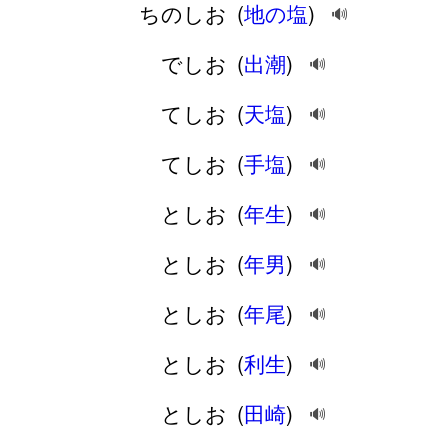
ちのしお
(
地の塩
)
🔊
でしお
(
出潮
)
🔊
てしお
(
天塩
)
🔊
てしお
(
手塩
)
🔊
としお
(
年生
)
🔊
としお
(
年男
)
🔊
としお
(
年尾
)
🔊
としお
(
利生
)
🔊
としお
(
田崎
)
🔊