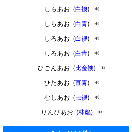
しらあお
(
白襖
)
🔊
しらあお
(
白青
)
🔊
しろあお
(
白襖
)
🔊
しろあお
(
白青
)
🔊
ひごんあお
(
比金襖
)
🔊
ひたあお
(
直青
)
🔊
むしあお
(
虫襖
)
🔊
りんぴあお
(
林彪
)
🔊