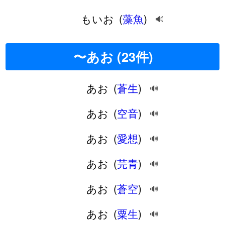
もいお
(
藻魚
)
🔊
〜あお (23件)
あお
(
蒼生
)
🔊
あお
(
空音
)
🔊
あお
(
愛想
)
🔊
あお
(
芫青
)
🔊
あお
(
蒼空
)
🔊
あお
(
粟生
)
🔊