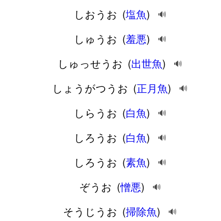
しおうお
(
塩魚
)
🔊
しゅうお
(
羞悪
)
🔊
しゅっせうお
(
出世魚
)
🔊
しょうがつうお
(
正月魚
)
🔊
しらうお
(
白魚
)
🔊
しろうお
(
白魚
)
🔊
しろうお
(
素魚
)
🔊
ぞうお
(
憎悪
)
🔊
そうじうお
(
掃除魚
)
🔊