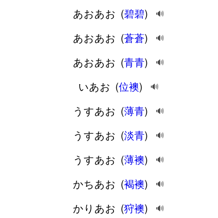
あおあお
(
碧碧
)
🔊
あおあお
(
蒼蒼
)
🔊
あおあお
(
青青
)
🔊
いあお
(
位襖
)
🔊
うすあお
(
薄青
)
🔊
うすあお
(
淡青
)
🔊
うすあお
(
薄襖
)
🔊
かちあお
(
褐襖
)
🔊
かりあお
(
狩襖
)
🔊