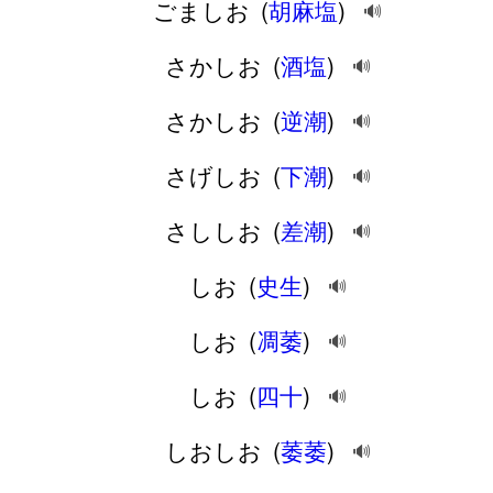
ごましお
(
胡麻塩
)
🔊
さかしお
(
酒塩
)
🔊
さかしお
(
逆潮
)
🔊
さげしお
(
下潮
)
🔊
さししお
(
差潮
)
🔊
しお
(
史生
)
🔊
しお
(
凋萎
)
🔊
しお
(
四十
)
🔊
しおしお
(
萎萎
)
🔊