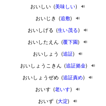
おいしい
(
美味しい
)
🔊
おいじき
(
追敷
)
🔊
おいしげる
(
生い茂る
)
🔊
おいしたえん
(
覆下園
)
🔊
おいしょう
(
追証
)
🔊
おいしょうこきん
(
追証拠金
)
🔊
おいしょうぜめ
(
追証責め
)
🔊
おいす
(
老いす
)
🔊
おいず
(
大淀
)
🔊