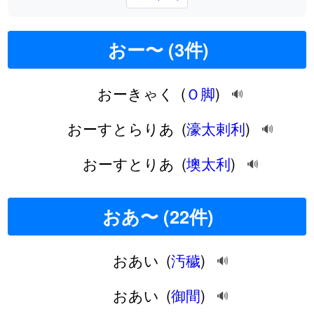
おー〜 (3件)
おーきゃく
(
Ｏ脚
)
🔊
おーすとらりあ
(
濠太剌利
)
🔊
おーすとりあ
(
墺太利
)
🔊
おあ〜 (22件)
おあい
(
汚穢
)
🔊
おあい
(
御間
)
🔊