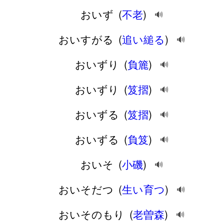
おいず
(
不老
)
🔊
おいすがる
(
追い縋る
)
🔊
おいずり
(
負簏
)
🔊
おいずり
(
笈摺
)
🔊
おいずる
(
笈摺
)
🔊
おいずる
(
負笈
)
🔊
おいそ
(
小磯
)
🔊
おいそだつ
(
生い育つ
)
🔊
おいそのもり
(
老曽森
)
🔊