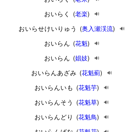
おいらく
(
老楽
)
🔊
おいらせけいりゅう
(
奥入瀬渓流
)
🔊
おいらん
(
花魁
)
🔊
おいらん
(
娼妓
)
🔊
おいらんあざみ
(
花魁薊
)
🔊
おいらんいも
(
花魁芋
)
🔊
おいらんそう
(
花魁草
)
🔊
おいらんどり
(
花魁鳥
)
🔊
おいらんばな
(
花魁花
)
🔊