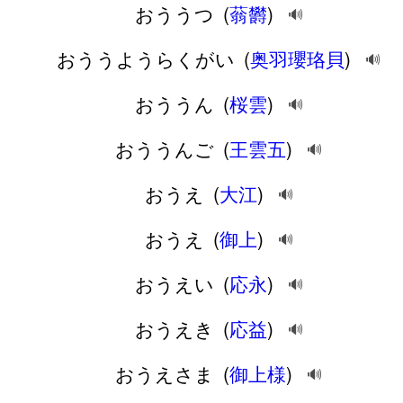
おううつ
(
蓊欝
)
🔊
おううようらくがい
(
奥羽瓔珞貝
)
🔊
おううん
(
桜雲
)
🔊
おううんご
(
王雲五
)
🔊
おうえ
(
大江
)
🔊
おうえ
(
御上
)
🔊
おうえい
(
応永
)
🔊
おうえき
(
応益
)
🔊
おうえさま
(
御上様
)
🔊