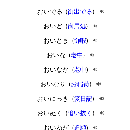
おいでる
(
御出でる
)
🔊
おいど
(
御居処
)
🔊
おいとま
(
御暇
)
🔊
おいな
(
老中
)
🔊
おいなか
(
老中
)
🔊
おいなり
(
お稲荷
)
🔊
おいにっき
(
笈日記
)
🔊
おいぬく
(
追い抜く
)
🔊
おいねが
(
追願
)
🔊