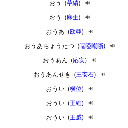
おう
(
苧績
)
🔊
おう
(
麻生
)
🔊
おうあ
(
欧亜
)
🔊
おうあちょうたつ
(
嘔啞嘲哳
)
🔊
おうあん
(
応安
)
🔊
おうあんせき
(
王安石
)
🔊
おうい
(
横位
)
🔊
おうい
(
王維
)
🔊
おうい
(
王威
)
🔊