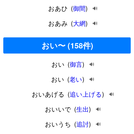
おあひ
(
御間
)
🔊
おあみ
(
大網
)
🔊
おい〜 (158件)
おい
(
御言
)
🔊
おい
(
老い
)
🔊
おいあげる
(
追い上げる
)
🔊
おいいで
(
生出
)
🔊
おいうち
(
追討
)
🔊