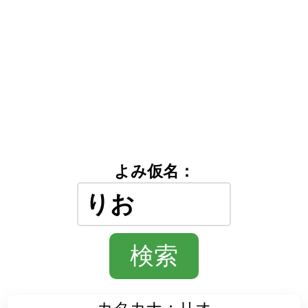
よみ仮名：
カタカナ：リオ