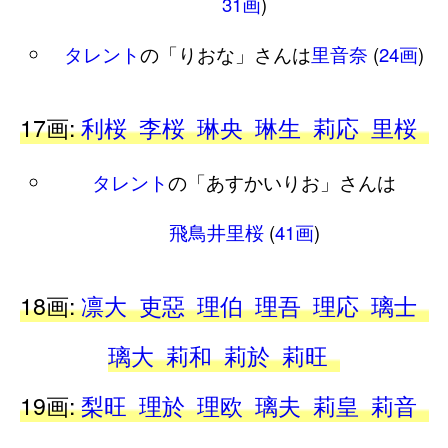
31画
)
タレント
の「りおな」さんは
里音奈
(
24画
)
17画:
利桜
李桜
琳央
琳生
莉応
里桜
タレント
の「あすかいりお」さんは
飛鳥井里桜
(
41画
)
18画:
凛大
吏惡
理伯
理吾
理応
璃士
璃大
莉和
莉於
莉旺
19画:
梨旺
理於
理欧
璃夫
莉皇
莉音