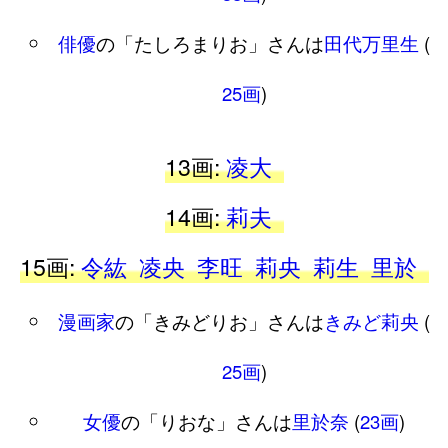
俳優
の「たしろまりお」さんは
田代万里生
(
25画
)
13画:
凌大
14画:
莉夫
15画:
令紘
凌央
李旺
莉央
莉生
里於
漫画家
の「きみどりお」さんは
きみど莉央
(
25画
)
女優
の「りおな」さんは
里於奈
(
23画
)