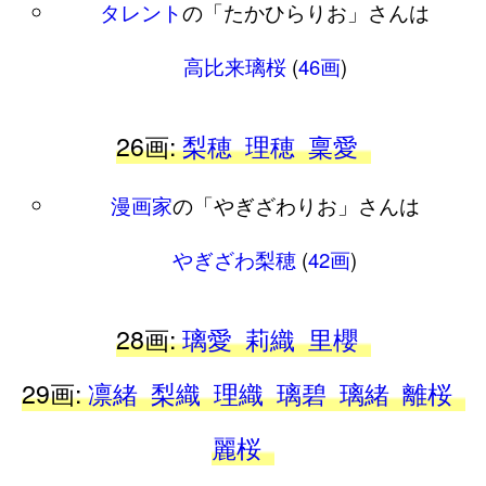
タレント
の「たかひらりお」さんは
高比来璃桜
(
46画
)
26画:
梨穂
理穂
稟愛
漫画家
の「やぎざわりお」さんは
やぎざわ梨穂
(
42画
)
28画:
璃愛
莉織
里櫻
29画:
凛緒
梨織
理織
璃碧
璃緒
離桜
麗桜