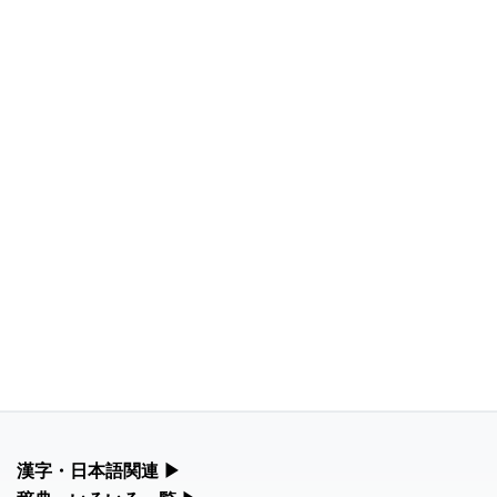
漢字・日本語関連
▶
漢字の読み方検索、手書き入力、書き順練習など、日本語学習に