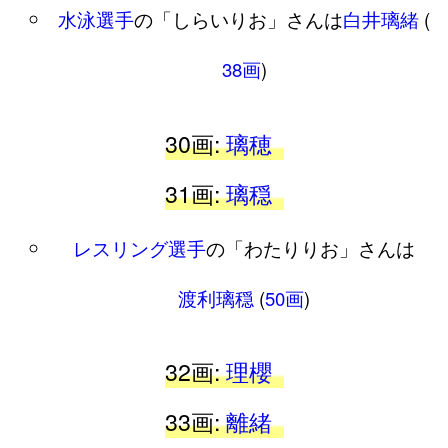
水泳選手
の「しらいりお」さんは
白井璃緒
(
38画
)
30画:
璃穂
31画:
璃穏
レスリング選手
の「わたりりお」さんは
渡利璃穏
(
50画
)
32画:
理櫻
33画:
離緒