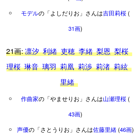
モデル
の「よしだりお」さんは
吉田莉桜
(
31画
)
21画:
凛汐
利緒
吏穂
李緒
梨恩
梨桜
理桜
琳音
璃羽
莉凰
莉渉
莉渚
莉絃
里緒
作曲家
の「やませりお」さんは
山瀬理桜
(
43画
)
声優
の「さとうりお」さんは
佐藤里緒
(
46画
)