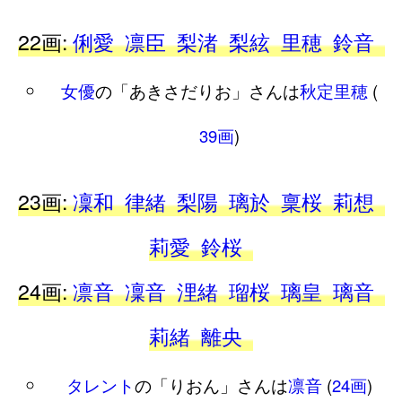
22画:
俐愛
凛臣
梨渚
梨絃
里穂
鈴音
女優
の「あきさだりお」さんは
秋定里穂
(
39画
)
23画:
凜和
律緒
梨陽
璃於
稟桜
莉想
莉愛
鈴桜
24画:
凛音
凜音
浬緒
瑠桜
璃皇
璃音
莉緒
離央
タレント
の「りおん」さんは
凛音
(
24画
)