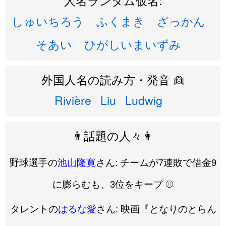
しゅいちろう
ふくまき
ざっかん
そあい
ひがしいまいずみ
外国人名の読み方・発音 👱
Rivière
Liu
Ludwig
👨話題の人々👩
野球選手の
池山隆寛
さん: チームが7連敗で借金9
に膨らむも、3位をキープ ⚾️
タレントの
はるな愛
さん: 映画『となりのとらん