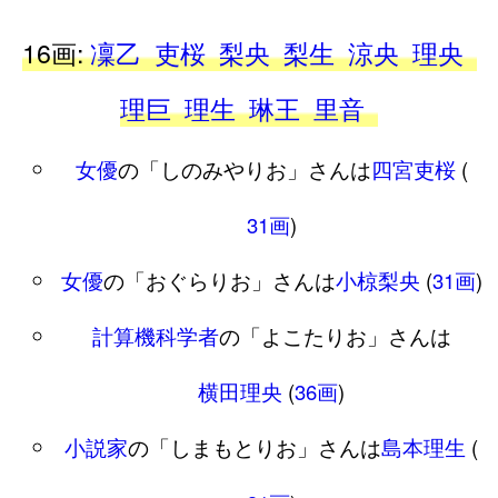
16画:
凜乙
吏桜
梨央
梨生
涼央
理央
理巨
理生
琳王
里音
女優
の「しのみやりお」さんは
四宮吏桜
(
31画
)
女優
の「おぐらりお」さんは
小椋梨央
(
31画
)
計算機科学者
の「よこたりお」さんは
横田理央
(
36画
)
小説家
の「しまもとりお」さんは
島本理生
(