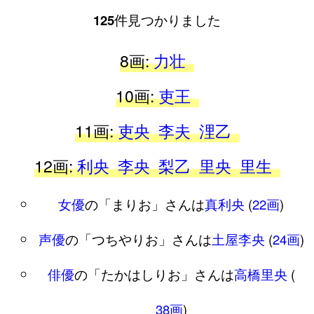
125
件見つかりました
8画:
力壮
10画:
吏王
11画:
吏央
李夫
浬乙
12画:
利央
李央
梨乙
里央
里生
女優
の「まりお」さんは
真利央
(
22画
)
声優
の「つちやりお」さんは
土屋李央
(
24画
)
俳優
の「たかはしりお」さんは
高橋里央
(
38画
)