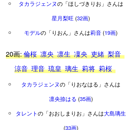
タカラジェンヌ
の「ほしづきりお」さんは
星月梨旺
(
32画
)
モデル
の「りおん」さんは
莉音
(
19画
)
20画:
倫桜
凛央
凛生
凜央
吏緒
梨音
涼音
理音
琉皇
璃生
莉将
莉桜
タカラジェンヌ
の「りおなはる」さんは
凛央捺はる
(
35画
)
タレント
の「おおしまりお」さんは
大島璃生
(
33画
)