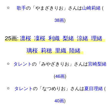
歌手
の「やまざきりお」さんは
山崎莉緒
(
38画
)
25画:
凛桜
凜桜
利織
梨緒
涼緒
理緒
璃桜
莉穂
里織
陸緒
タレント
の「みやざきりお」さんは
宮崎梨緒
(
46画
)
タレント
の「なつめりお」さんは
夏目理緒
(
40画
)