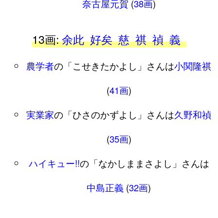
奈古屋元賀
(
38画
)
13画:
余此
好矣
慈
祺
禎
義
農学者
の「こせきたかよし」さんは
小関隆祺
(
41画
)
実業家
の「ひさのかずよし」さんは
久野和禎
(
35画
)
ハイキュー!!
の「なかしままさよし」さんは
中島正義
(
32画
)