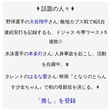
👨話題の人々👩
野球選手の
大谷翔平
さん: 敵地カブス戦で8試合
連続安打を記録するも、ドジャス 今季ワースト5
連敗⚾️
水泳選手の
本多灯
さん: 人身事故を起こし、活動
を自粛中。⏸️
タレントの
はるな愛
さん: 映画『となりのとらん
す少女ちゃん』で初の母親役を演じる。👩
「推し」を登録