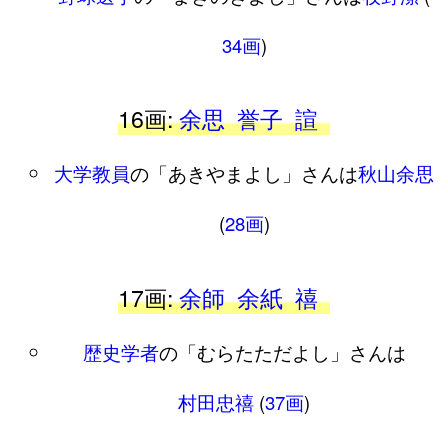
34画
)
16画:
余思
誉子
諠
大学教員
の「あきやまよし」さんは
秋山余思
(
28画
)
17画:
余師
余紙
禧
歴史学者
の「むらたただよし」さんは
村田忠禧
(
37画
)