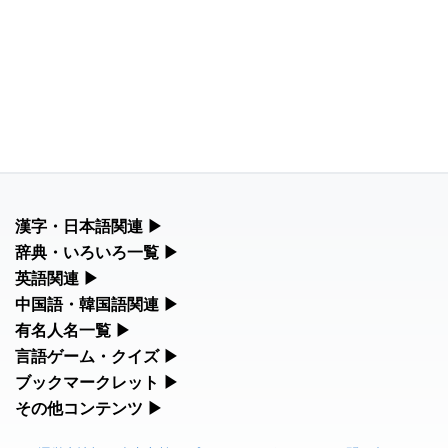
漢字・日本語関連
▶
漢字の読み方検索、手書き入力、書き順練習など、日本語学習に
辞典・いろいろ一覧
▶
役立つツールを集めています。
部首・画数別の漢字一覧、熟語辞典、地名・駅名検索など、各種
英語関連
▶
リファレンスツールです。
カタカナ語・略語の意味検索、発音記号、リスニング練習など英
中国語・韓国語関連
▶
人名漢字辞典 - 読み方検索
語学習ツールです。
中国語のピンイン変換、韓国語の手書き入力など、アジア言語学
有名人名一覧
▶
部首画数別漢字一覧
習ツールです。
海外セレブやスポーツ選手の名前の読み方・発音を確認できま
言語ゲーム・クイズ
▶
カタカナ語の意味・発音・類語辞典
す。
四字熟語パズルや漢字クイズなど、楽しみながら学べるゲームで
ブックマークレット
▶
手書き漢字入力
手書き中国語入力 変換ツール
す。
ブラウザに登録して、どのサイトからでも漢字や英語を検索でき
その他コンテンツ
▶
常用漢字一覧
海外有名人の苗字・名前一覧と発音 🔊
る便利ツールです。
絵文字の意味、特殊記号の読み方など、その他の便利ツールで
英語の発音記号一覧
漢字の書き方・書き順 書き取り練習帳
漢字ゲーム一覧