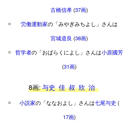
古橋信孝
(
37画
)
労働運動家
の「みやぎみちよし」さんは
宮城道良
(
38画
)
哲学者
の「おばらくによし」さんは
小原國芳
(
31画
)
8画:
与史
佳
叔
欣
治
小説家
の「ななおよし」さんは
七尾与史
(
17画
)