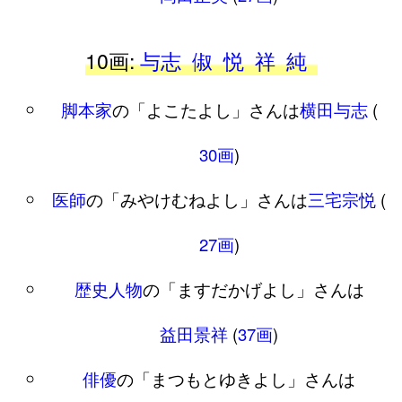
10画:
与志
俶
悦
祥
純
脚本家
の「よこたよし」さんは
横田与志
(
30画
)
医師
の「みやけむねよし」さんは
三宅宗悦
(
27画
)
歴史人物
の「ますだかげよし」さんは
益田景祥
(
37画
)
俳優
の「まつもとゆきよし」さんは