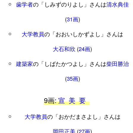
歯学者
の「しみずのりよし」さんは
清水典佳
(
31画
)
大学教員
の「おおいしかずよし」さんは
大石和欣
(
24画
)
建築家
の「しばたかつよし」さんは
柴田勝治
(
35画
)
9画:
宣
美
要
大学教員
の「おかだまさよし」さんは
岡田正美
(
27画
)