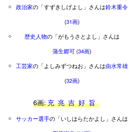
政治家
の「すずきしげよし」さんは
鈴木重令
(
31画
)
歴史人物
の「がもうさとよし」さんは
蒲生郷可
(
34画
)
工芸家
の「よしみずつねお」さんは
由水常雄
(
32画
)
6画:
充
兆
吉
好
旨
サッカー選手
の「いしはらたかよし」さんは