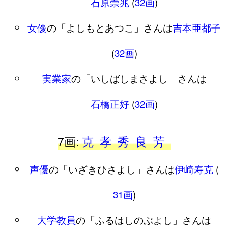
石原崇兆
(
32画
)
女優
の「よしもとあつこ」さんは
吉本亜都子
(
32画
)
実業家
の「いしばしまさよし」さんは
石橋正好
(
32画
)
7画:
克
孝
秀
良
芳
声優
の「いざきひさよし」さんは
伊崎寿克
(
31画
)
大学教員
の「ふるはしのぶよし」さんは