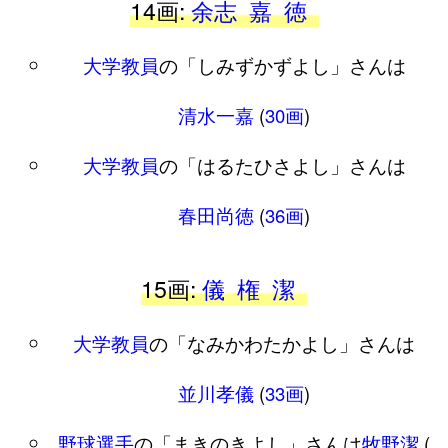
14画:
余志
嘉
徳
大学教員
の「しみずかずよし」さんは
清水一嘉
(
30画
)
大学教員
の「はるたひさよし」さんは
春田尚徳
(
36画
)
15画:
儀
権
潔
大学教員
の「なみかわたかよし」さんは
並川孝儀
(
33画
)
野球選手
の「まきのきよし」さんは
牧野潔
(