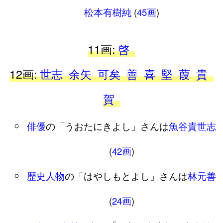
松本有樹純
(
45画
)
11画:
啓
12画:
世志
余矢
可矣
善
喜
堅
葭
貴
賀
俳優
の「うおたにきよし」さんは
魚谷貴世志
(
42画
)
歴史人物
の「はやしもとよし」さんは
林元善
(
24画
)