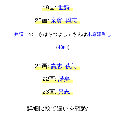
18画:
世詩
20画:
余資
與志
弁護士
の「きはらつよし」さんは
木原津與志
(
43画
)
21画:
嘉志
夜詩
22画:
諾矣
23画:
興志
詳細比較で違いを確認: