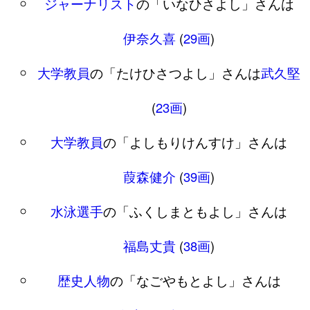
ジャーナリスト
の「いなひさよし」さんは
伊奈久喜
(
29画
)
大学教員
の「たけひさつよし」さんは
武久堅
(
23画
)
大学教員
の「よしもりけんすけ」さんは
葭森健介
(
39画
)
水泳選手
の「ふくしまともよし」さんは
福島丈貴
(
38画
)
歴史人物
の「なごやもとよし」さんは