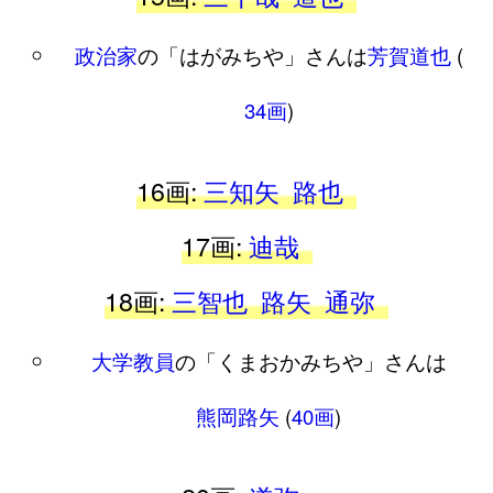
政治家
の「はがみちや」さんは
芳賀道也
(
34画
)
16画:
三知矢
路也
17画:
迪哉
18画:
三智也
路矢
通弥
大学教員
の「くまおかみちや」さんは
熊岡路矢
(
40画
)