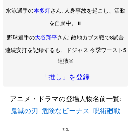
水泳選手の
本多灯
さん: 人身事故を起こし、活動
を自粛中。⏸️
野球選手の
大谷翔平
さん: 敵地カブス戦で8試合
連続安打を記録するも、ドジャス 今季ワースト5
連敗⚾️
「推し」を登録
アニメ・ドラマの登場人物名前一覧:
鬼滅の刃
危険なビーナス
呪術廻戦
広告