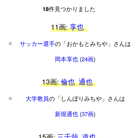
18
件見つかりました
11画:
享也
サッカー選手
の「おかもとみちや」さんは
岡本享也
(
24画
)
13画:
倫也
通也
大学教員
の「しんぼりみちや」さんは
新堀通也
(
37画
)
15画:
三千哉
道也