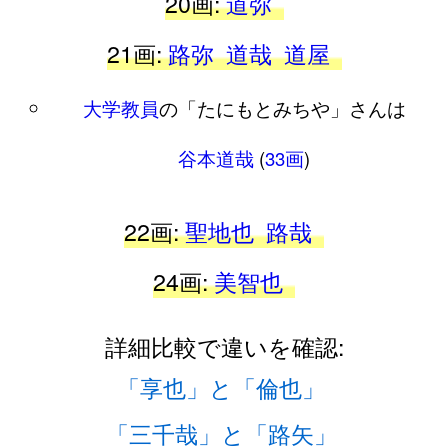
20画:
道弥
21画:
路弥
道哉
道屋
大学教員
の「たにもとみちや」さんは
谷本道哉
(
33画
)
22画:
聖地也
路哉
24画:
美智也
詳細比較で違いを確認:
「享也」と「倫也」
「三千哉」と「路矢」