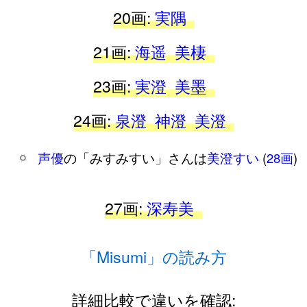
20画:
実隅
21画:
海遥
美棲
23画:
実澄
美墨
24画:
泉澄
神澄
美澄
声優
の「みすみすい」さんは
美澄すい
(
28画
)
27画:
深寿美
「Misumi」の読み方
詳細比較で違いを確認: