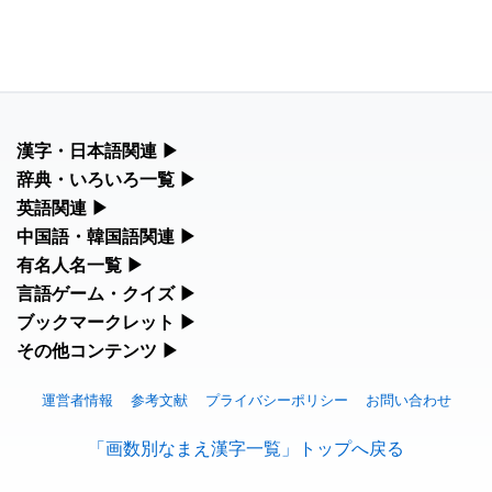
漢字・日本語関連
▶
漢字の読み方検索、手書き入力、書き順練習など、日本語学習に
辞典・いろいろ一覧
▶
役立つツールを集めています。
部首・画数別の漢字一覧、熟語辞典、地名・駅名検索など、各種
英語関連
▶
リファレンスツールです。
カタカナ語・略語の意味検索、発音記号、リスニング練習など英
中国語・韓国語関連
▶
人名漢字辞典 - 読み方検索
語学習ツールです。
中国語のピンイン変換、韓国語の手書き入力など、アジア言語学
有名人名一覧
▶
部首画数別漢字一覧
習ツールです。
海外セレブやスポーツ選手の名前の読み方・発音を確認できま
言語ゲーム・クイズ
▶
カタカナ語の意味・発音・類語辞典
す。
四字熟語パズルや漢字クイズなど、楽しみながら学べるゲームで
ブックマークレット
▶
手書き漢字入力
手書き中国語入力 変換ツール
す。
ブラウザに登録して、どのサイトからでも漢字や英語を検索でき
その他コンテンツ
▶
常用漢字一覧
海外有名人の苗字・名前一覧と発音 🔊
る便利ツールです。
絵文字の意味、特殊記号の読み方など、その他の便利ツールで
英語の発音記号一覧
漢字の書き方・書き順 書き取り練習帳
漢字ゲーム一覧
す。
運営者情報
参考文献
プライバシーポリシー
お問い合わせ
ピンイン一覧表
漢字読み方検索ブックマークレット
人名用漢字一覧
プレミアリーグ選手名一覧
「画数別なまえ漢字一覧」トップへ戻る
英単語リスニングテスト
絵文字の意味と使い方
有名人名前読みクイズ（毎日更新）
ひらがなの書き方・書き順
韓国語手書き入力