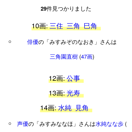
29
件見つかりました
10画:
三住
三角
巳角
俳優
の「みすみぞのなおき」さんは
三角園直樹
(
47画
)
12画:
公事
13画:
光寿
14画:
水純
見角
声優
の「みすみななほ」さんは
水純なな歩
(