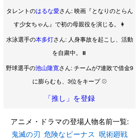
タレントの
はるな愛
さん: 映画『となりのとらん
す少女ちゃん』で初の母親役を演じる。👩
水泳選手の
本多灯
さん: 人身事故を起こし、活動
を自粛中。⏸️
野球選手の
池山隆寛
さん: チームが7連敗で借金9
に膨らむも、3位をキープ ⚾️
「推し」を登録
アニメ・ドラマの登場人物名前一覧:
鬼滅の刃
危険なビーナス
呪術廻戦