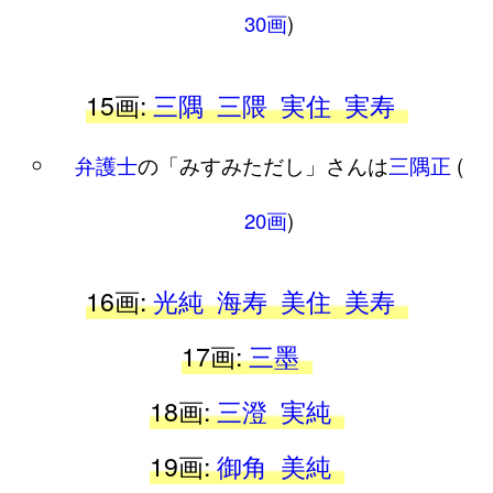
30画
)
15画:
三隅
三隈
実住
実寿
弁護士
の「みすみただし」さんは
三隅正
(
20画
)
16画:
光純
海寿
美住
美寿
17画:
三墨
18画:
三澄
実純
19画:
御角
美純