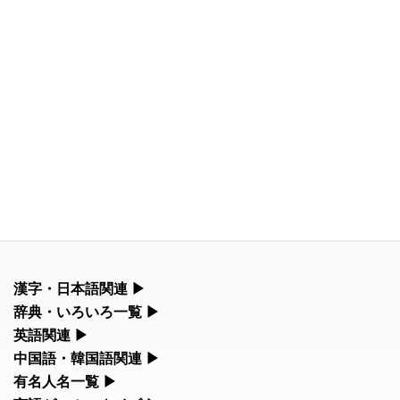
漢字・日本語関連
▶
漢字の読み方検索、手書き入力、書き順練習など、日本語学習に
辞典・いろいろ一覧
▶
役立つツールを集めています。
部首・画数別の漢字一覧、熟語辞典、地名・駅名検索など、各種
英語関連
▶
リファレンスツールです。
カタカナ語・略語の意味検索、発音記号、リスニング練習など英
中国語・韓国語関連
▶
人名漢字辞典 - 読み方検索
語学習ツールです。
中国語のピンイン変換、韓国語の手書き入力など、アジア言語学
有名人名一覧
▶
部首画数別漢字一覧
習ツールです。