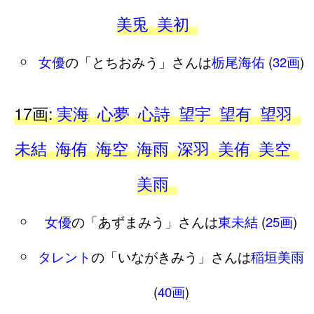
美兎
美初
女優
の「とちおみう」さんは
栃尾海佑
(
32画
)
17画:
実海
心夢
心詩
望宇
望有
望羽
未結
海侑
海空
海雨
深羽
美侑
美空
美雨
女優
の「あずまみう」さんは
東未結
(
25画
)
タレント
の「いながきみう」さんは
稲垣美雨
(
40画
)