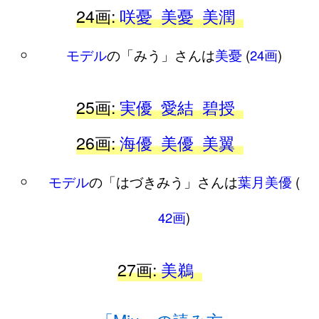
24画:
咲憂
美憂
美潤
モデル
の「みう」さんは
美憂
(
24画
)
25画:
実優
愛結
碧授
26画:
海優
美優
美翼
モデル
の「はづきみう」さんは
葉月美優
(
42画
)
27画:
美鵜