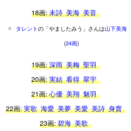
18画:
未詩
美海
美音
タレント
の「やましたみう」さんは
山下美海
(
24画
)
19画:
深雨
美梅
聖羽
20画:
実結
看得
翠宇
21画:
心優
美翔
魅羽
22画:
実歌
海愛
美夢
美愛
美詩
身賣
23画:
碧海
美歌