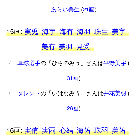
あらい美生
(
21画
)
15画:
実兎
海宇
海有
海羽
珠生
美宇
美有
美羽
見受
卓球選手
の「ひらのみう」さんは
平野美宇
(
31画
)
タレント
の「いはなみう」さんは
井花美羽
(
26画
)
16画:
実侑
実雨
心結
海佑
珠羽
美佑