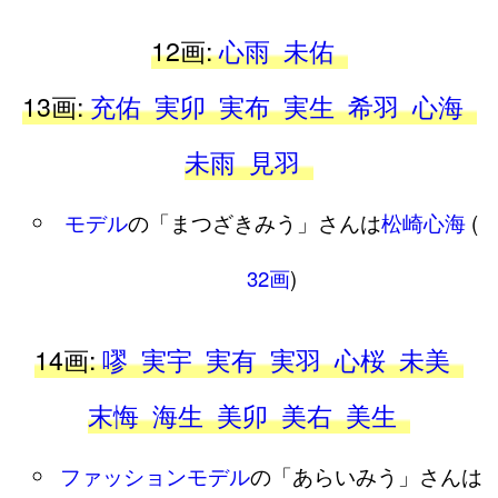
12画:
心雨
未佑
13画:
充佑
実卯
実布
実生
希羽
心海
未雨
見羽
モデル
の「まつざきみう」さんは
松崎心海
(
32画
)
14画:
嘐
実宇
実有
実羽
心桜
未美
末悔
海生
美卯
美右
美生
ファッションモデル
の「あらいみう」さんは