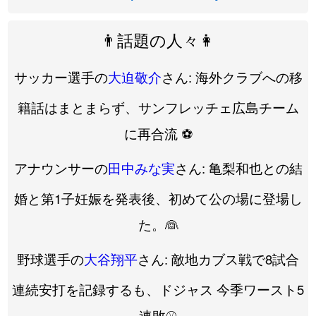
👨話題の人々👩
サッカー選手の
大迫敬介
さん: 海外クラブへの移
籍話はまとまらず、サンフレッチェ広島チーム
に再合流 ⚽️
アナウンサーの
田中みな実
さん: 亀梨和也との結
婚と第1子妊娠を発表後、初めて公の場に登場し
た。👰
野球選手の
大谷翔平
さん: 敵地カブス戦で8試合
連続安打を記録するも、ドジャス 今季ワースト5
連敗⚾️