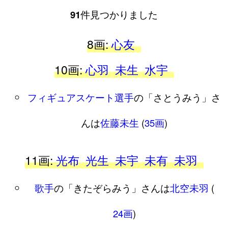
91
件見つかりました
8画:
心友
10画:
心羽
未生
水宇
フィギュアスケート選手
の「さとうみう」さ
んは
佐藤未生
(
35画
)
11画:
光布
光生
未宇
未有
未羽
歌手
の「きたぞらみう」さんは
北空未羽
(
24画
)