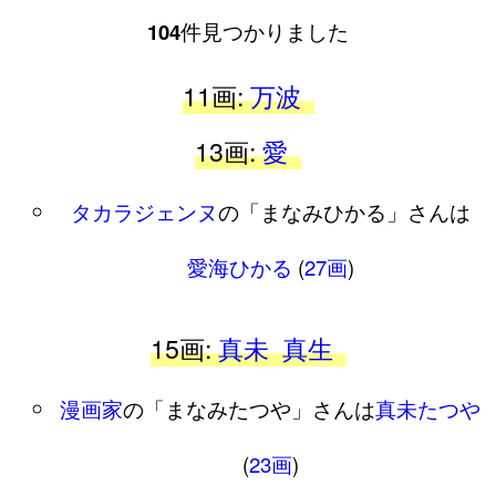
104
件見つかりました
11画:
万波
13画:
愛
タカラジェンヌ
の「まなみひかる」さんは
愛海ひかる
(
27画
)
15画:
真未
真生
漫画家
の「まなみたつや」さんは
真未たつや
(
23画
)