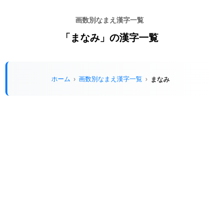
画数別なまえ漢字一覧
「まなみ」の漢字一覧
ホーム
画数別なまえ漢字一覧
まなみ