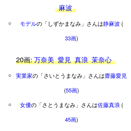
麻波
モデル
の「しずかまなみ」さんは
静麻波
(
33画
)
20画:
万奈美
愛見
真浪
茉奈心
実業家
の「さいとうまなみ」さんは
齋藤愛見
(
55画
)
女優
の「さとうまなみ」さんは
佐藤真浪
(
45画
)