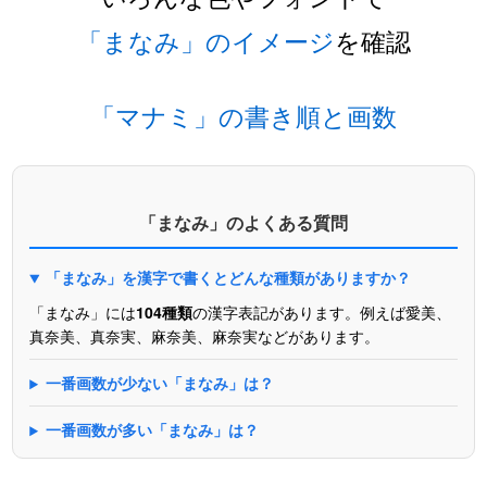
「まなみ」のイメージ
を確認
「マナミ」の書き順と画数
「まなみ」のよくある質問
「まなみ」を漢字で書くとどんな種類がありますか？
「まなみ」には
104種類
の漢字表記があります。例えば愛美、
真奈美、真奈実、麻奈美、麻奈実などがあります。
一番画数が少ない「まなみ」は？
一番画数が多い「まなみ」は？