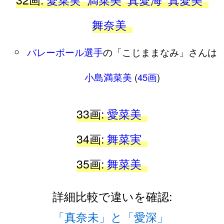
舞奈美
バレーボール選手
の「こじままなみ」さんは
小島満菜美
(
45画
)
33画:
愛菜美
34画:
舞菜実
35画:
舞菜美
詳細比較で違いを確認:
「真奈未」と「愛深」