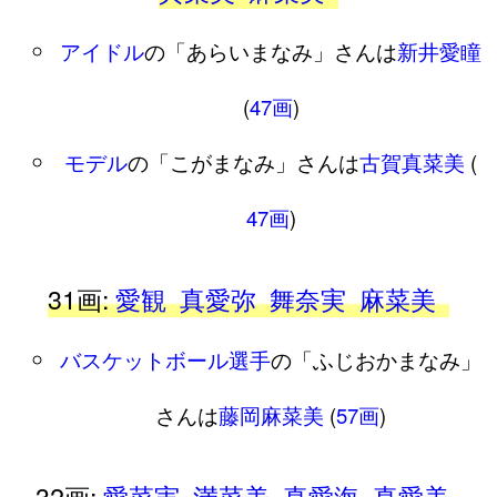
アイドル
の「あらいまなみ」さんは
新井愛瞳
(
47画
)
モデル
の「こがまなみ」さんは
古賀真菜美
(
47画
)
31画:
愛観
真愛弥
舞奈実
麻菜美
バスケットボール選手
の「ふじおかまなみ」
さんは
藤岡麻菜美
(
57画
)
32画:
愛菜実
満菜美
真愛海
真愛美