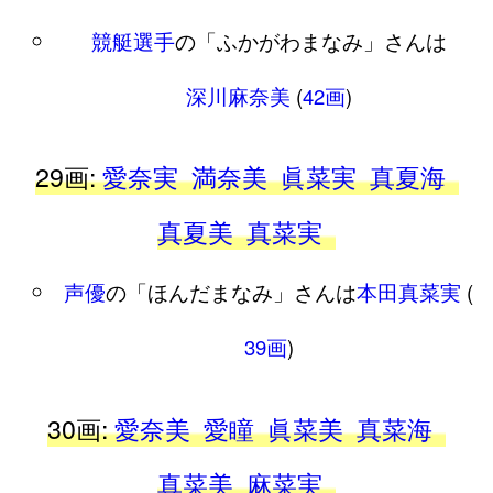
競艇選手
の「ふかがわまなみ」さんは
深川麻奈美
(
42画
)
29画:
愛奈実
満奈美
眞菜実
真夏海
真夏美
真菜実
声優
の「ほんだまなみ」さんは
本田真菜実
(
39画
)
30画:
愛奈美
愛瞳
眞菜美
真菜海
真菜美
麻菜実