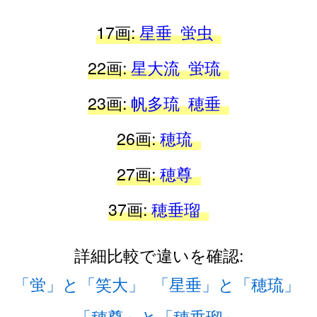
17画:
星垂
蛍虫
22画:
星大流
蛍琉
23画:
帆多琉
穂垂
26画:
穂琉
27画:
穂尊
37画:
穂垂瑠
詳細比較で違いを確認:
「蛍」と「笑大」
「星垂」と「穂琉」
「穂尊」と「穂垂瑠」