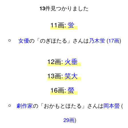
13
件見つかりました
11画:
蛍
女優
の「のぎほたる」さんは
乃木蛍
(
17画
)
12画:
火垂
13画:
笑大
16画:
螢
劇作家
の「おかもとほたる」さんは
岡本螢
(
29画
)