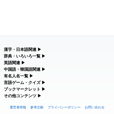
漢字・日本語関連
▶
漢字の読み方検索、手書き入力、書き順練習など、日本語学習に
辞典・いろいろ一覧
▶
役立つツールを集めています。
部首・画数別の漢字一覧、熟語辞典、地名・駅名検索など、各種
英語関連
▶
リファレンスツールです。
カタカナ語・略語の意味検索、発音記号、リスニング練習など英
中国語・韓国語関連
▶
人名漢字辞典 - 読み方検索
語学習ツールです。
中国語のピンイン変換、韓国語の手書き入力など、アジア言語学
有名人名一覧
▶
部首画数別漢字一覧
習ツールです。
海外セレブやスポーツ選手の名前の読み方・発音を確認できま
言語ゲーム・クイズ
▶
カタカナ語の意味・発音・類語辞典
す。
四字熟語パズルや漢字クイズなど、楽しみながら学べるゲームで
ブックマークレット
▶
手書き漢字入力
手書き中国語入力 変換ツール
す。
ブラウザに登録して、どのサイトからでも漢字や英語を検索でき
その他コンテンツ
▶
常用漢字一覧
海外有名人の苗字・名前一覧と発音 🔊
る便利ツールです。
絵文字の意味、特殊記号の読み方など、その他の便利ツールで
英語の発音記号一覧
漢字の書き方・書き順 書き取り練習帳
漢字ゲーム一覧
す。
運営者情報
参考文献
プライバシーポリシー
お問い合わせ
ピンイン一覧表
漢字読み方検索ブックマークレット
人名用漢字一覧