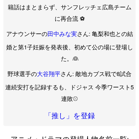
籍話はまとまらず、サンフレッチェ広島チーム
に再合流 ⚽️
アナウンサーの
田中みな実
さん: 亀梨和也との結
婚と第1子妊娠を発表後、初めて公の場に登場し
た。👰
野球選手の
大谷翔平
さん: 敵地カブス戦で8試合
連続安打を記録するも、ドジャス 今季ワースト5
連敗⚾️
「推し」を登録
アニメ・ドラマの登場人物名前一覧: