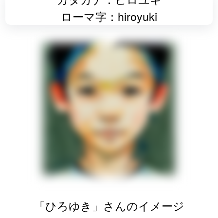
ローマ字：hiroyuki
「ひろゆき」さんのイメージ