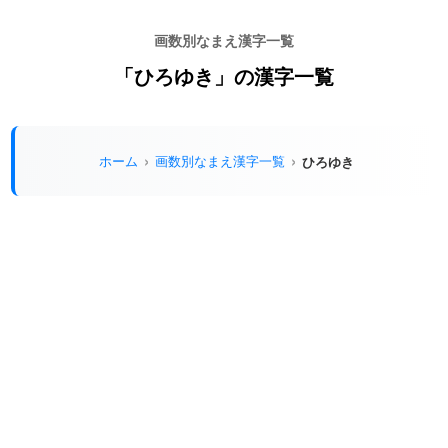
画数別なまえ漢字一覧
「ひろゆき」の漢字一覧
ホーム
画数別なまえ漢字一覧
ひろゆき