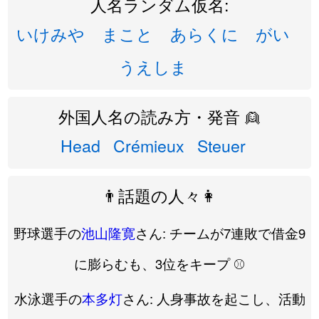
人名ランダム仮名:
いけみや
まこと
あらくに
がい
うえしま
外国人名の読み方・発音 👱
Head
Crémieux
Steuer
👨話題の人々👩
野球選手の
池山隆寛
さん: チームが7連敗で借金9
に膨らむも、3位をキープ ⚾️
水泳選手の
本多灯
さん: 人身事故を起こし、活動