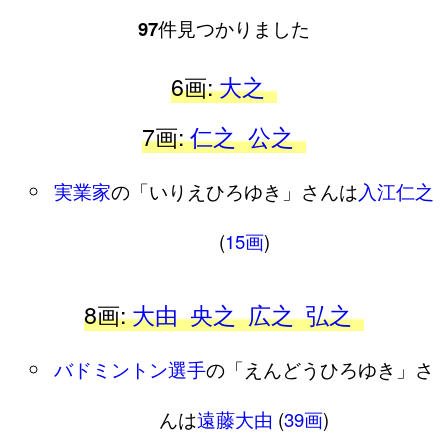
97
件見つかりました
6画:
大之
7画:
仁之
公之
実業家
の「いりえひろゆき」さんは
入江仁之
(
15画
)
8画:
大由
央之
広之
弘之
バドミントン選手
の「えんどうひろゆき」さ
んは
遠藤大由
(
39画
)