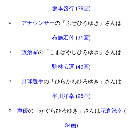
坂本啓行
(
29画
)
アナウンサー
の「ふせひろゆき」さんは
布施宏倖
(
31画
)
政治家
の「こまばやしひろゆき」さんは
駒林広運
(
40画
)
野球選手
の「ひらかわひろゆき」さんは
平川洋幸
(
25画
)
声優
の「かぐらひろゆき」さんは
花倉洸幸
(
34画
)