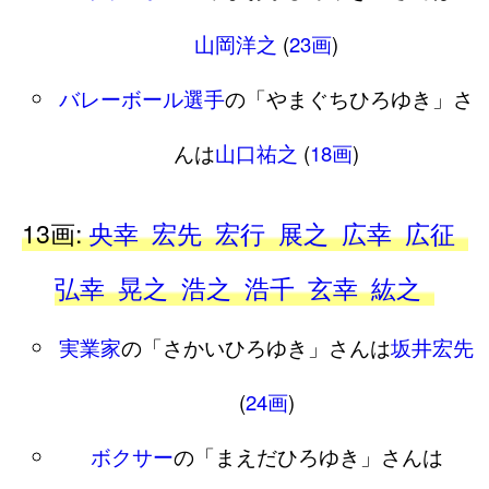
山岡洋之
(
23画
)
バレーボール選手
の「やまぐちひろゆき」さ
んは
山口祐之
(
18画
)
13画:
央幸
宏先
宏行
展之
広幸
広征
弘幸
晃之
浩之
浩千
玄幸
紘之
実業家
の「さかいひろゆき」さんは
坂井宏先
(
24画
)
ボクサー
の「まえだひろゆき」さんは