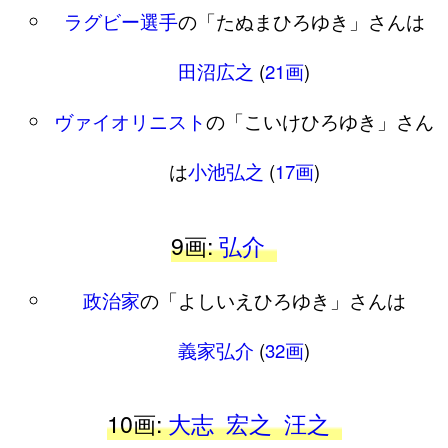
ラグビー選手
の「たぬまひろゆき」さんは
田沼広之
(
21画
)
ヴァイオリニスト
の「こいけひろゆき」さん
は
小池弘之
(
17画
)
9画:
弘介
政治家
の「よしいえひろゆき」さんは
義家弘介
(
32画
)
10画:
大志
宏之
汪之