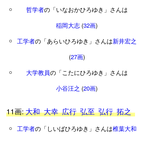
哲学者
の「いなおかひろゆき」さんは
稲岡大志
(
32画
)
工学者
の「あらいひろゆき」さんは
新井宏之
(
27画
)
大学教員
の「こたにひろゆき」さんは
小谷汪之
(
20画
)
11画:
大和
大幸
広行
弘至
弘行
拓之
工学者
の「しいばひろゆき」さんは
椎葉大和