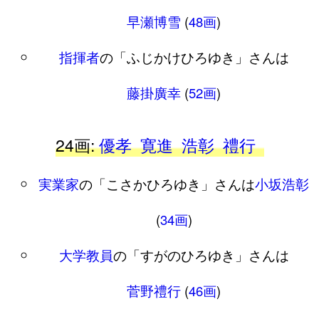
早瀬博雪
(
48画
)
指揮者
の「ふじかけひろゆき」さんは
藤掛廣幸
(
52画
)
24画:
優孝
寛進
浩彰
禮行
実業家
の「こさかひろゆき」さんは
小坂浩彰
(
34画
)
大学教員
の「すがのひろゆき」さんは
菅野禮行
(
46画
)