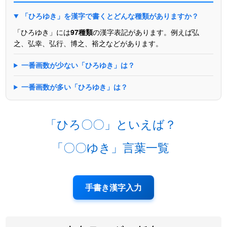
「ひろゆき」を漢字で書くとどんな種類がありますか？
「ひろゆき」には
97種類
の漢字表記があります。例えば弘
之、弘幸、弘行、博之、裕之などがあります。
一番画数が少ない「ひろゆき」は？
一番画数が多い「ひろゆき」は？
「ひろ〇〇」といえば？
「〇〇ゆき」言葉一覧
手書き漢字入力