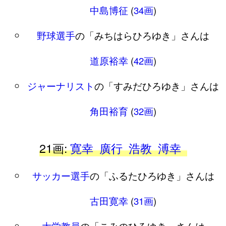
中島博征
(
34画
)
野球選手
の「みちはらひろゆき」さんは
道原裕幸
(
42画
)
ジャーナリスト
の「すみだひろゆき」さんは
角田裕育
(
32画
)
21画:
寛幸
廣行
浩教
溥幸
サッカー選手
の「ふるたひろゆき」さんは
古田寛幸
(
31画
)
大学教員
の「こみのひろゆき」さんは