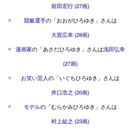
前田宏行
(
27画
)
競艇選手
の「おおがひろゆき」さんは
大賀広幸
(
28画
)
漫画家
の「あさだひろゆき」さんは
浅田弘幸
(
27画
)
お笑い芸人
の「いぐちひろゆき」さんは
井口浩之
(
20画
)
モデル
の「むらかみひろゆき」さんは
村上紘之
(
23画
)