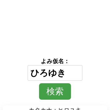
よみ仮名：
カタカナ：ヒロユキ