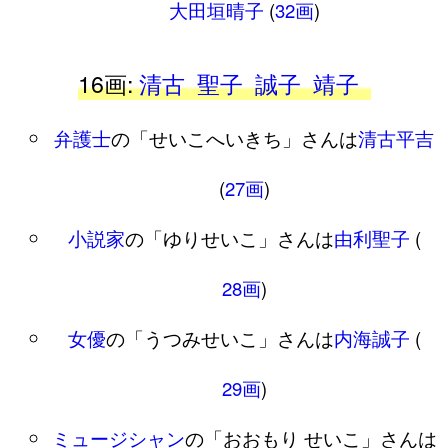
大田垣晴子
(
32画
)
16画:
清古
聖子
誠子
靖子
弁護士
の「せいこへいきち」さんは
清古平吉
(
27画
)
小説家
の「ゆりせいこ」さんは
由利聖子
(
28画
)
女優
の「うつみせいこ」さんは
内海誠子
(
29画
)
ミュージシャン
の「おおもり せいこ」さんは