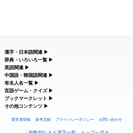
漢字・日本語関連
▶
漢字の読み方検索、手書き入力、書き順練習など、日本語学習に
辞典・いろいろ一覧
▶
役立つツールを集めています。
部首・画数別の漢字一覧、熟語辞典、地名・駅名検索など、各種
英語関連
▶
リファレンスツールです。
カタカナ語・略語の意味検索、発音記号、リスニング練習など英
中国語・韓国語関連
▶
人名漢字辞典 - 読み方検索
語学習ツールです。
中国語のピンイン変換、韓国語の手書き入力など、アジア言語学
有名人名一覧
▶
部首画数別漢字一覧
習ツールです。
海外セレブやスポーツ選手の名前の読み方・発音を確認できま
言語ゲーム・クイズ
▶
カタカナ語の意味・発音・類語辞典
す。
四字熟語パズルや漢字クイズなど、楽しみながら学べるゲームで
ブックマークレット
▶
手書き漢字入力
手書き中国語入力 変換ツール
す。
ブラウザに登録して、どのサイトからでも漢字や英語を検索でき
その他コンテンツ
▶
常用漢字一覧
海外有名人の苗字・名前一覧と発音 🔊
る便利ツールです。
絵文字の意味、特殊記号の読み方など、その他の便利ツールで
英語の発音記号一覧
漢字の書き方・書き順 書き取り練習帳
漢字ゲーム一覧
す。
運営者情報
参考文献
プライバシーポリシー
お問い合わせ
ピンイン一覧表
漢字読み方検索ブックマークレット
人名用漢字一覧
プレミアリーグ選手名一覧
「画数別なまえ漢字一覧」トップへ戻る