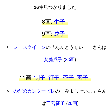
36
件見つかりました
8画:
生子
9画:
成子
レースクイーン
の「あんどうせいこ」さんは
安藤成子
(
33画
)
11画:
制子
征子
斉子
靑子
のだめカンタービレ
の「みよしせいこ」さん
は
三善征子
(
26画
)