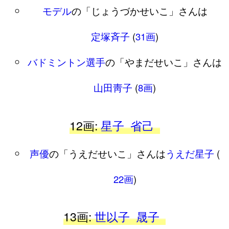
モデル
の「じょうづかせいこ」さんは
定塚斉子
(
31画
)
バドミントン選手
の「やまだせいこ」さんは
山田靑子
(
8画
)
12画:
星子
省己
声優
の「うえだせいこ」さんは
うえだ星子
(
22画
)
13画:
世以子
晟子