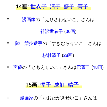
14画:
世衣子
清子
盛子
菁子
漫画家
の「えりさわせいこ」さんは
衿沢世衣子
(
30画
)
陸上競技選手
の「すぎむらせいこ」さんは
杉村清子
(
28画
)
声優
の「ともえせいこ」さんは
巴菁子
(
18画
)
15画:
惺子
成虹
晴子
漫画家
の「おおたがきせいこ」さんは