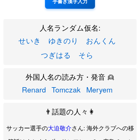
手書き漢字入力
人名ランダム仮名:
せいき
ゆきのり
おんくん
つぎはる
そら
外国人名の読み方・発音 👱
Renard
Tomczak
Meryem
👨話題の人々👩
サッカー選手の
大迫敬介
さん: 海外クラブへの移