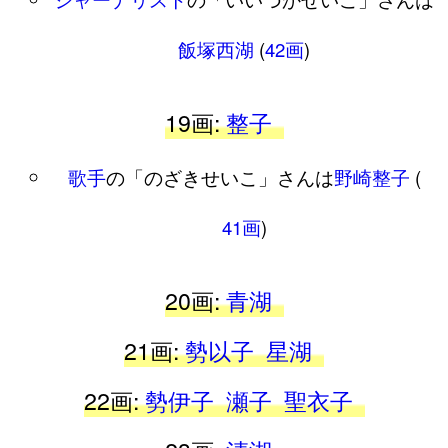
飯塚西湖
(
42画
)
19画:
整子
歌手
の「のざきせいこ」さんは
野崎整子
(
41画
)
20画:
青湖
21画:
勢以子
星湖
22画:
勢伊子
瀬子
聖衣子