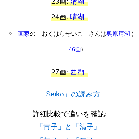
23画:
清湖
24画:
晴湖
画家
の「おくはらせいこ」さんは
奥原晴湖
(
46画
)
27画:
西顧
「Seiko」の読み方
詳細比較で違いを確認:
「靑子」と「清子」