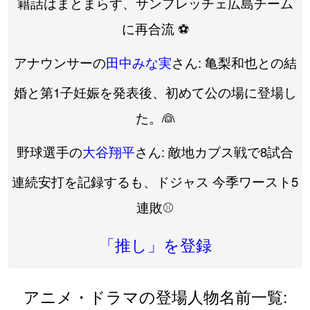
籍話はまとまらず、サンフレッチェ広島チーム
に再合流 ⚽️
アナウンサーの
田中みな実
さん: 亀梨和也との結
婚と第1子妊娠を発表後、初めて公の場に登場し
た。👰
野球選手の
大谷翔平
さん: 敵地カブス戦で8試合
連続安打を記録するも、ドジャス 今季ワースト5
連敗⚾️
「推し」を登録
アニメ・ドラマの登場人物名前一覧: