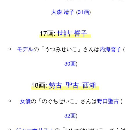
大森 靖子
(
31画
)
17画:
世詁
誓子
モデル
の「うつみせいこ」さんは
内海誓子
(
30画
)
18画:
勢古
聖古
西湖
女優
の「のぐちせいこ」さんは
野口聖古
(
32画
)
ジャーナリスト
の「いいづかせいこ」さんは