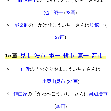
池上誠一
(
23画
)
能楽師
の「かけひこういち」さんは
筧鉱一
(
27画
)
15画:
晃市
浩市
綱一
耕市
豪一
高市
俳優
の「おぐりやまこういち」さんは
小栗山晃市
(
31画
)
作曲家
の「かわべこういち」さんは
河辺浩市
(
28画
)