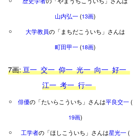
歴史学者
の「やまうちこういち」さんは
山内弘一
(
13画
)
大学教員
の「まちだこういち」さんは
町田甲一
(
18画
)
7画:
亘一
交一
仰一
光一
向一
好一
江一
考一
行一
俳優
の「たいらこういち」さんは
平良交一
(
19画
)
工学者
の「ほしこういち」さんは
星光一
(