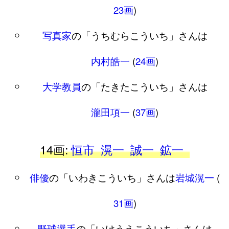
23画
)
写真家
の「うちむらこういち」さんは
内村皓一
(
24画
)
大学教員
の「たきたこういち」さんは
瀧田項一
(
37画
)
14画:
恒市
滉一
誠一
鉱一
俳優
の「いわきこういち」さんは
岩城滉一
(
31画
)
野球選手
の「いけうえこういち」さんは