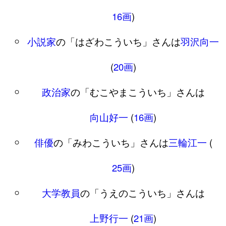
16画
)
小説家
の「はざわこういち」さんは
羽沢向一
(
20画
)
政治家
の「むこやまこういち」さんは
向山好一
(
16画
)
俳優
の「みわこういち」さんは
三輪江一
(
25画
)
大学教員
の「うえのこういち」さんは
上野行一
(
21画
)