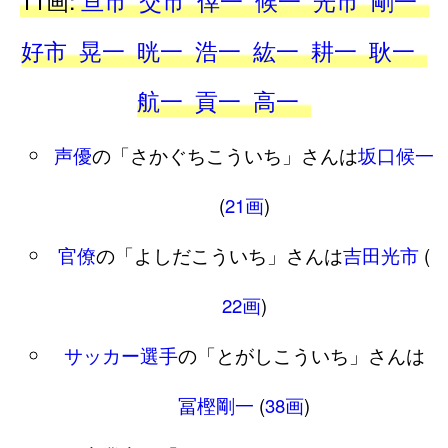
好市
晃一
晄一
浩一
紘一
耕一
耿一
航一
貢一
高一
声優
の「さかぐちこういち」さんは
坂口候一
(
21画
)
官僚
の「よしだこういち」さんは
吉田光市
(
22画
)
サッカー選手
の「とがしこういち」さんは
冨樫剛一
(
38画
)