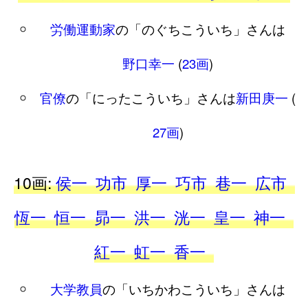
労働運動家
の「のぐちこういち」さんは
野口幸一
(
23画
)
官僚
の「にったこういち」さんは
新田庚一
(
27画
)
10画:
侯一
功市
厚一
巧市
巷一
広市
恆一
恒一
昴一
洪一
洸一
皇一
神一
紅一
虹一
香一
大学教員
の「いちかわこういち」さんは