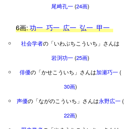
尾﨑孔一
(
24画
)
6画:
功一
巧一
広一
弘一
甲一
社会学者
の「いわぶちこういち」さんは
岩渕功一
(
25画
)
俳優
の「かせこういち」さんは
加瀬巧一
(
30画
)
声優
の「ながのこういち」さんは
永野広一
(
22画
)