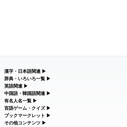
漢字・日本語関連
▶
漢字の読み方検索、手書き入力、書き順練習など、日本語学習に
辞典・いろいろ一覧
▶
役立つツールを集めています。
部首・画数別の漢字一覧、熟語辞典、地名・駅名検索など、各種
英語関連
▶
リファレンスツールです。
カタカナ語・略語の意味検索、発音記号、リスニング練習など英
中国語・韓国語関連
▶
人名漢字辞典 - 読み方検索
語学習ツールです。
中国語のピンイン変換、韓国語の手書き入力など、アジア言語学
有名人名一覧
▶
部首画数別漢字一覧
習ツールです。
海外セレブやスポーツ選手の名前の読み方・発音を確認できま
言語ゲーム・クイズ
▶
カタカナ語の意味・発音・類語辞典
す。
四字熟語パズルや漢字クイズなど、楽しみながら学べるゲームで
ブックマークレット
▶
手書き漢字入力
手書き中国語入力 変換ツール
す。
ブラウザに登録して、どのサイトからでも漢字や英語を検索でき
その他コンテンツ
▶
常用漢字一覧
海外有名人の苗字・名前一覧と発音 🔊