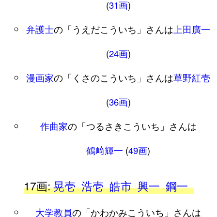
(
31画
)
弁護士
の「うえだこういち」さんは
上田廣一
(
24画
)
漫画家
の「くさのこういち」さんは
草野紅壱
(
36画
)
作曲家
の「つるさきこういち」さんは
鶴﨑輝一
(
49画
)
17画:
晃壱
浩壱
皓市
興一
鋼一
大学教員
の「かわかみこういち」さんは