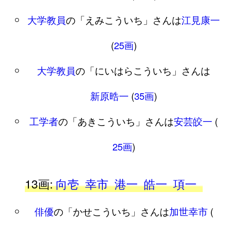
大学教員
の「えみこういち」さんは
江見康一
(
25画
)
大学教員
の「にいはらこういち」さんは
新原晧一
(
35画
)
工学者
の「あきこういち」さんは
安芸皎一
(
25画
)
13画:
向壱
幸市
港一
皓一
項一
俳優
の「かせこういち」さんは
加世幸市
(