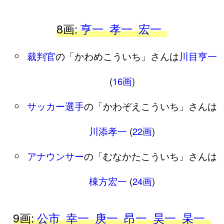
8画:
亨一
孝一
宏一
裁判官
の「かわめこういち」さんは
川目亨一
(
16画
)
サッカー選手
の「かわぞえこういち」さんは
川添孝一
(
22画
)
アナウンサー
の「むなかたこういち」さんは
棟方宏一
(
24画
)
9画:
公市
幸一
庚一
昂一
昊一
杲一