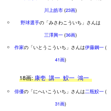
川上皓市
(
23画
)
野球選手
の「みさわこういち」さんは
三澤興一
(
36画
)
作家
の「いとうこういち」さんは
伊藤鋼一
(
41画
)
18画:
康壱
講一
鮫一
鴻一
俳優
の「にへいこういち」さんは
二瓶鮫一
(
31画
)