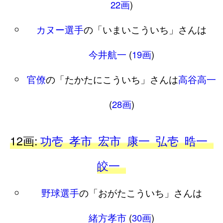
22画
)
カヌー選手
の「いまいこういち」さんは
今井航一
(
19画
)
官僚
の「たかたにこういち」さんは
高谷高一
(
28画
)
12画:
功壱
孝市
宏市
康一
弘壱
晧一
皎一
野球選手
の「おがたこういち」さんは
緒方孝市
(
30画
)