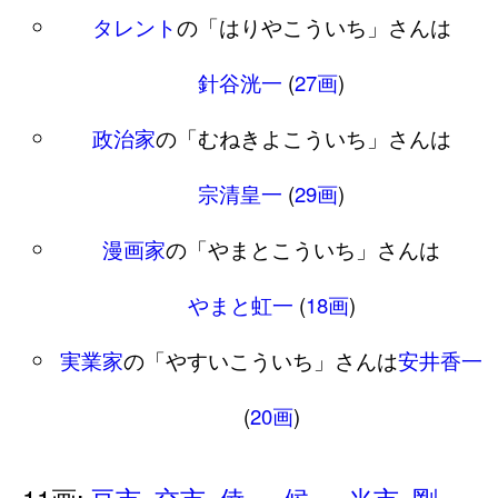
タレント
の「はりやこういち」さんは
針谷洸一
(
27画
)
政治家
の「むねきよこういち」さんは
宗清皇一
(
29画
)
漫画家
の「やまとこういち」さんは
やまと虹一
(
18画
)
実業家
の「やすいこういち」さんは
安井香一
(
20画
)
11画:
亘市
交市
倖一
候一
光市
剛一