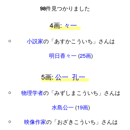
98
件見つかりました
4画:
々一
小説家
の「あすかこういち」さんは
明日香々一
(
25画
)
5画:
公一
孔一
物理学者
の「みずしまこういち」さんは
水島公一
(
19画
)
映像作家
の「おざきこういち」さんは