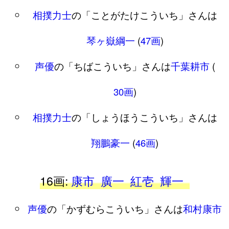
相撲力士
の「ことがたけこういち」さんは
琴ヶ嶽綱一
(
47画
)
声優
の「ちばこういち」さんは
千葉耕市
(
30画
)
相撲力士
の「しょうほうこういち」さんは
翔鵬豪一
(
46画
)
16画:
康市
廣一
紅壱
輝一
声優
の「かずむらこういち」さんは
和村康市