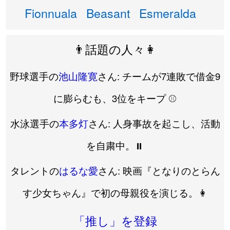
Fionnuala
Beasant
Esmeralda
👨話題の人々👩
野球選手の
池山隆寛
さん: チームが7連敗で借金9
に膨らむも、3位をキープ ⚾️
水泳選手の
本多灯
さん: 人身事故を起こし、活動
を自粛中。⏸️
タレントの
はるな愛
さん: 映画『となりのとらん
す少女ちゃん』で初の母親役を演じる。👩
「推し」を登録