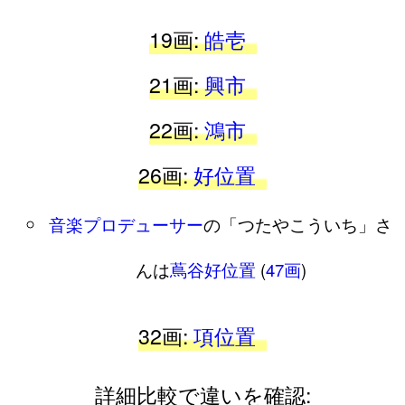
19画:
皓壱
21画:
興市
22画:
鴻市
26画:
好位置
音楽プロデューサー
の「つたやこういち」さ
んは
蔦谷好位置
(
47画
)
32画:
項位置
詳細比較で違いを確認: