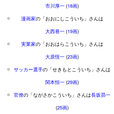
市川厚一
(
18画
)
漫画家
の「おおにしこういち」さんは
大西巷一
(
19画
)
実業家
の「おおはらこういち」さんは
大原恆一
(
23画
)
サッカー選手
の「せきもとこういち」さんは
関本恒一
(
29画
)
官僚
の「ながさかこういち」さんは
長坂昴一
(
25画
)