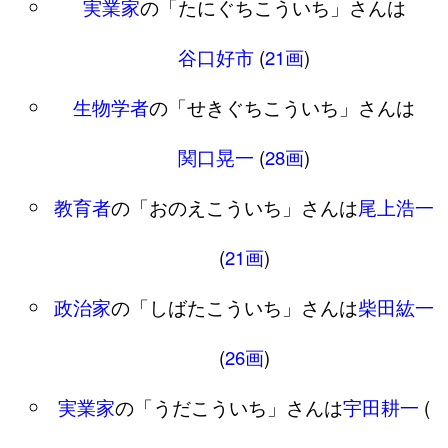
実業家
の「たにぐちこういち」さんは
谷口好市
(
21画
)
生物学者
の「せきぐちこういち」さんは
関口晃一
(
28画
)
教育者
の「おのえこういち」さんは
尾上浩一
(
21画
)
政治家
の「しばたこういち」さんは
柴田紘一
(
26画
)
実業家
の「うだこういち」さんは
宇田耕一
(