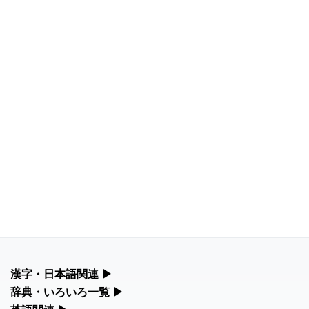
漢字・日本語関連
▶
漢字の読み方検索、手書き入力、書き順練習など、日本語学習に
辞典・いろいろ一覧
▶
役立つツールを集めています。
部首・画数別の漢字一覧、熟語辞典、地名・駅名検索など、各種