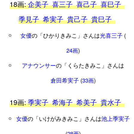
18画:
企美子
喜三子
喜己子
喜巳子
季見子
希実子
貴己子
貴巳子
女優
の「ひかりきみこ」さんは
光喜三子
(
24画
)
アナウンサー
の「くらたきみこ」さんは
倉田希実子
(
33画
)
19画:
季実子
希海子
希美子
貴水子
女優
の「いけがみきみこ」さんは
池上季実子
(
28画
)