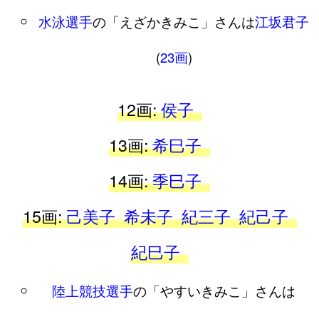
水泳選手
の「えざかきみこ」さんは
江坂君子
(
23画
)
12画:
侯子
13画:
希巳子
14画:
季巳子
15画:
己美子
希未子
紀三子
紀己子
紀巳子
陸上競技選手
の「やすいきみこ」さんは