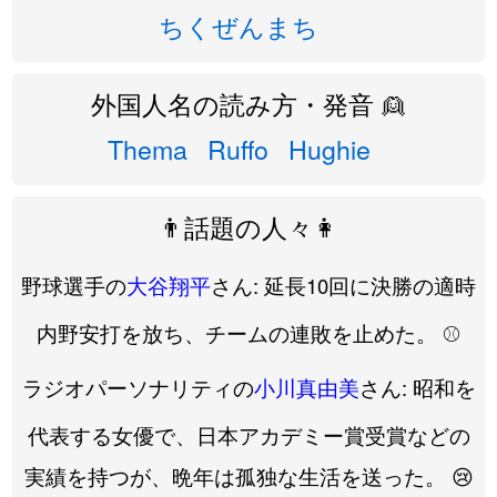
ちくぜんまち
外国人名の読み方・発音 👱
Thema
Ruffo
Hughie
👨話題の人々👩
野球選手の
大谷翔平
さん: 延長10回に決勝の適時
内野安打を放ち、チームの連敗を止めた。 ⚾
ラジオパーソナリティの
小川真由美
さん: 昭和を
代表する女優で、日本アカデミー賞受賞などの
実績を持つが、晩年は孤独な生活を送った。 😢