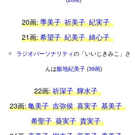
20画:
季美子
祈美子
紀実子
21画:
希望子
紀美子
綺心子
ラジオパーソナリティ
の「いいじきみこ」さ
んは
飯地紀美子
(
39画
)
22画:
祈深子
輝水子
23画:
亀美子
吉弥侯
喜実子
基美子
希聖子
葵実子
貴実子