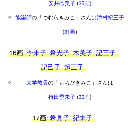
安井己美子
(
25画
)
能楽師
の「つむらきみこ」さんは
津村紀三子
(
31画
)
16画:
季未子
希光子
木美子
記三子
記己子
起三子
大学教員
の「もちだきみこ」さんは
持田季未子
(
30画
)
17画:
希見子
紀未子