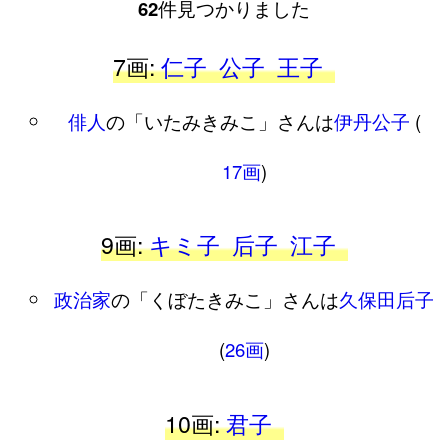
62
件見つかりました
7画:
仁子
公子
王子
俳人
の「いたみきみこ」さんは
伊丹公子
(
17画
)
9画:
キミ子
后子
江子
政治家
の「くぼたきみこ」さんは
久保田后子
(
26画
)
10画:
君子