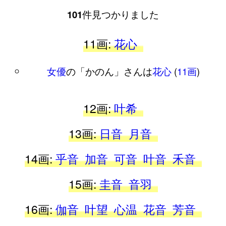
101
件見つかりました
11画:
花心
女優
の「かのん」さんは
花心
(
11画
)
12画:
叶希
13画:
日音
月音
14画:
乎音
加音
可音
叶音
禾音
15画:
圭音
音羽
16画:
伽音
叶望
心温
花音
芳音