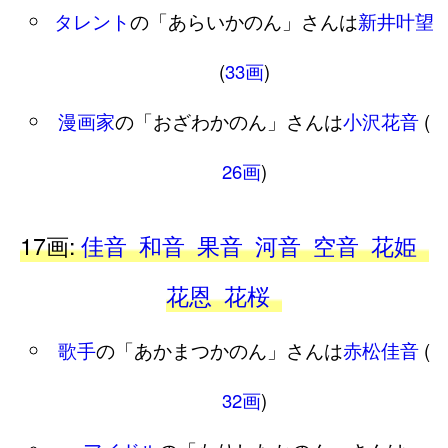
タレント
の「あらいかのん」さんは
新井叶望
(
33画
)
漫画家
の「おざわかのん」さんは
小沢花音
(
26画
)
17画:
佳音
和音
果音
河音
空音
花姫
花恩
花桜
歌手
の「あかまつかのん」さんは
赤松佳音
(
32画
)