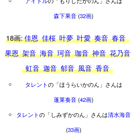
アイドル
の「もりしたかのん」さんは
森下果音
(
32画
)
18画:
佳恩
佳桜
叶夢
叶愛
奏音
春音
果恩
架音
海音
珂音
珈音
神音
花乃音
虹音
迦音
郁音
風音
香音
タレント
の「ほうらいかのん」さんは
蓬莱奏音
(
42画
)
タレント
の「しみずかのん」さんは
清水海音
(
33画
)