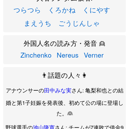
つらつら
くろかね
くにやす
まえうち
ごうじんしゃ
外国人名の読み方・発音 👱
Zinchenko
Nereus
Verner
👨話題の人々👩
アナウンサーの
田中みな実
さん: 亀梨和也との結
婚と第1子妊娠を発表後、初めて公の場に登場し
た。👰
野球選手の
池山隆寛
さん: チームが7連敗で借金9