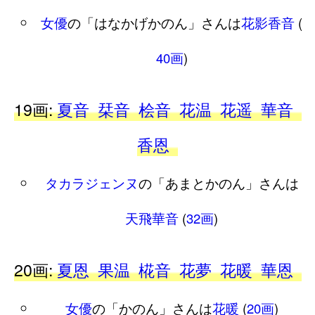
女優
の「はなかげかのん」さんは
花影香音
(
40画
)
19画:
夏音
栞音
桧音
花温
花遥
華音
香恩
タカラジェンヌ
の「あまとかのん」さんは
天飛華音
(
32画
)
20画:
夏恩
果温
椛音
花夢
花暖
華恩
女優
の「かのん」さんは
花暖
(
20画
)