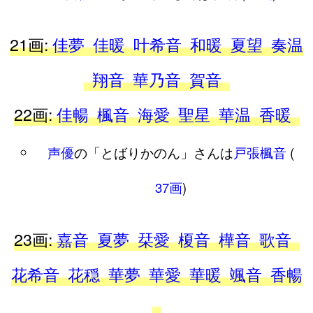
21画:
佳夢
佳暖
叶希音
和暖
夏望
奏温
翔音
華乃音
賀音
22画:
佳暢
楓音
海愛
聖星
華温
香暖
声優
の「とばりかのん」さんは
戸張楓音
(
37画
)
23画:
嘉音
夏夢
栞愛
榎音
樺音
歌音
花希音
花穏
華夢
華愛
華暖
颯音
香暢