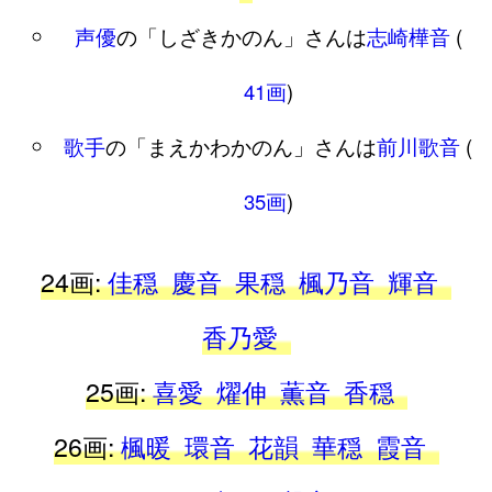
声優
の「しざきかのん」さんは
志崎樺音
(
41画
)
歌手
の「まえかわかのん」さんは
前川歌音
(
35画
)
24画:
佳穏
慶音
果穏
楓乃音
輝音
香乃愛
25画:
喜愛
燿伸
薫音
香穏
26画:
楓暖
環音
花韻
華穏
霞音