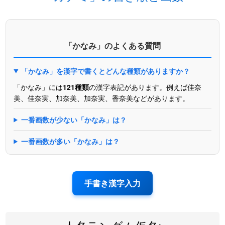
「かなみ」のよくある質問
「かなみ」を漢字で書くとどんな種類がありますか？
「かなみ」には
121種類
の漢字表記があります。例えば佳奈
美、佳奈実、加奈美、加奈実、香奈美などがあります。
一番画数が少ない「かなみ」は？
一番画数が多い「かなみ」は？
手書き漢字入力