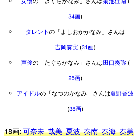
女優
の「きくちかなみ」さんは
菊池佳南
(
34画
)
タレント
の「よしおかかなみ」さんは
吉岡奏実
(
31画
)
声優
の「たぐちかなみ」さんは
田口奏弥
(
25画
)
アイドル
の「なつのかなみ」さんは
夏野香波
(
38画
)
18画:
可奈未
哉美
夏波
奏南
奏海
奏美