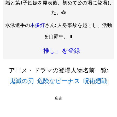
婚と第1子妊娠を発表後、初めて公の場に登場し
た。👰
水泳選手の
本多灯
さん: 人身事故を起こし、活動
を自粛中。⏸️
「推し」を登録
アニメ・ドラマの登場人物名前一覧:
鬼滅の刃
危険なビーナス
呪術廻戦
広告