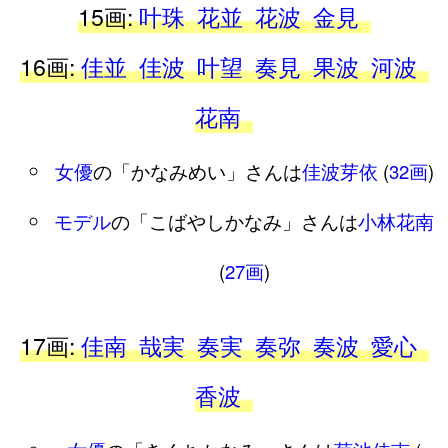
15画:
叶珠
花並
花波
金見
16画:
佳並
佳波
叶望
奏見
果波
河波
花南
女優
の「かなみめい」さんは
佳波芽依
(
32画
)
モデル
の「こばやしかなみ」さんは
小林花南
(
27画
)
17画:
佳南
哉実
奏実
奏弥
奏波
愛心
香波