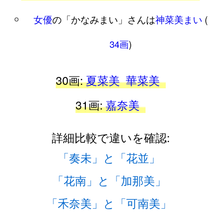
女優
の「かなみまい」さんは
神菜美まい
(
34画
)
30画:
夏菜美
華菜美
31画:
嘉奈美
詳細比較で違いを確認:
「奏未」と「花並」
「花南」と「加那美」
「禾奈美」と「可南美」