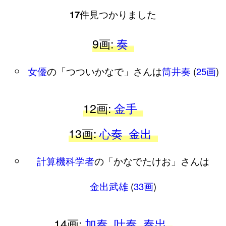
17
件見つかりました
9画:
奏
女優
の「つついかなで」さんは
筒井奏
(
25画
)
12画:
金手
13画:
心奏
金出
計算機科学者
の「かなでたけお」さんは
金出武雄
(
33画
)
14画:
加奏
叶奏
奏出