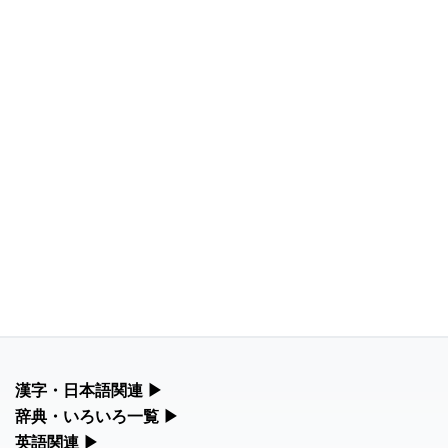
漢字・日本語関連
▶
漢字の読み方検索、手書き入力、書き順練習など、日本語学習に
辞典・いろいろ一覧
▶
役立つツールを集めています。
部首・画数別の漢字一覧、熟語辞典、地名・駅名検索など、各種
英語関連
▶