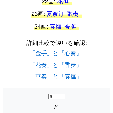
22画:
花撫
23画:
夏奈汀
歌奏
24画:
奏撫
香撫
詳細比較で違いを確認:
「金手」と「心奏」
「花奏」と「香奏」
「華奏」と「奏撫」
と