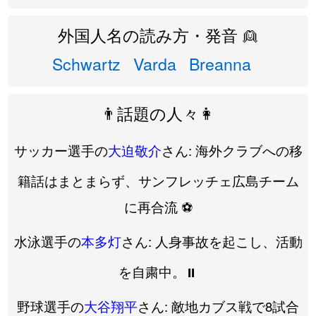
外国人名の読み方・発音 👱
Schwartz
Varda
Breanna
👨話題の人々👩
サッカー選手の
大迫敬介
さん: 海外クラブへの移
籍話はまとまらず、サンフレッチェ広島チーム
に再合流 ⚽️
水泳選手の
本多灯
さん: 人身事故を起こし、活動
を自粛中。⏸️
野球選手の
大谷翔平
さん: 敵地カブス戦で8試合