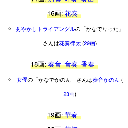
16画:
花奏
あやかしトライアングル
の「かなでりった」
さんは
花奏律太
(
29画
)
18画:
奏音
音奏
香奏
女優
の「かなでかのん」さんは
奏音かのん
(
23画
)
19画:
華奏