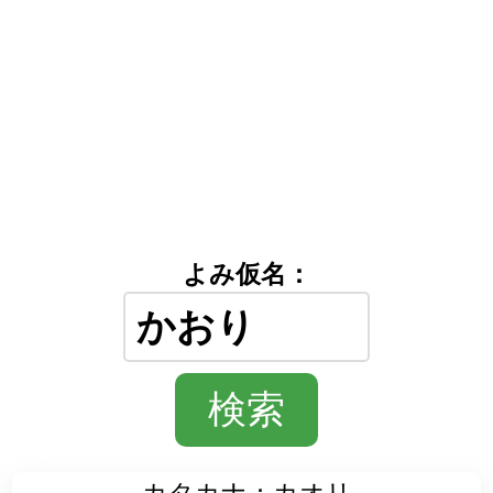
よみ仮名：
カタカナ：カオリ