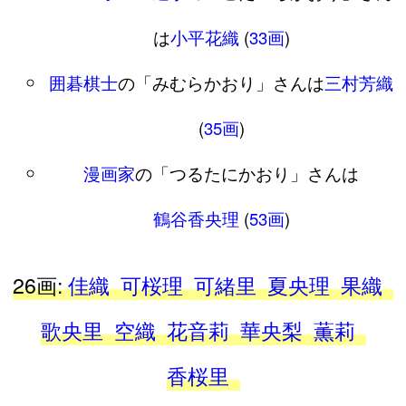
は
小平花織
(
33画
)
囲碁棋士
の「みむらかおり」さんは
三村芳織
(
35画
)
漫画家
の「つるたにかおり」さんは
鶴谷香央理
(
53画
)
26画:
佳織
可桜理
可緒里
夏央理
果織
歌央里
空織
花音莉
華央梨
薫莉
香桜里