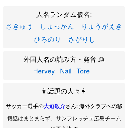
人名ランダム仮名:
さきゅう
しょっかん
りょうがえき
ひろのり
さがりし
外国人名の読み方・発音 👱
Hervey
Nail
Tore
👨話題の人々👩
サッカー選手の
大迫敬介
さん: 海外クラブへの移
籍話はまとまらず、サンフレッチェ広島チーム