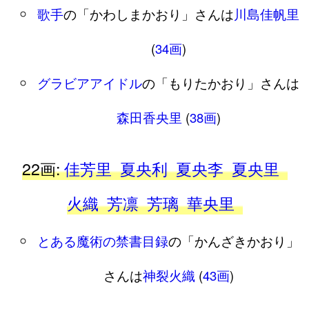
歌手
の「かわしまかおり」さんは
川島佳帆里
(
34画
)
グラビアアイドル
の「もりたかおり」さんは
森田香央里
(
38画
)
22画:
佳芳里
夏央利
夏央李
夏央里
火織
芳凛
芳璃
華央里
とある魔術の禁書目録
の「かんざきかおり」
さんは
神裂火織
(
43画
)