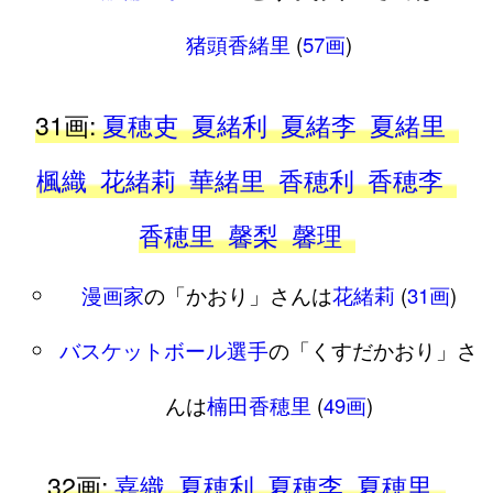
猪頭香緒里
(
57画
)
31画:
夏穂吏
夏緒利
夏緒李
夏緒里
楓織
花緒莉
華緒里
香穂利
香穂李
香穂里
馨梨
馨理
漫画家
の「かおり」さんは
花緒莉
(
31画
)
バスケットボール選手
の「くすだかおり」さ
んは
楠田香穂里
(
49画
)
32画:
嘉織
夏穂利
夏穂李
夏穂里