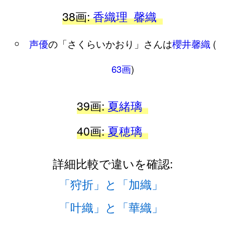
38画:
香織理
馨織
声優
の「さくらいかおり」さんは
櫻井馨織
(
63画
)
39画:
夏緒璃
40画:
夏穂璃
詳細比較で違いを確認:
「狩折」と「加織」
「叶織」と「華織」