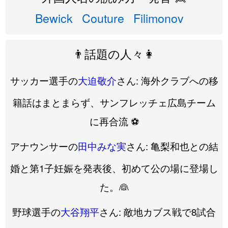
Bewick
Couture
Filimonov
👨話題の人々👩
サッカー選手の
大迫敬介
さん: 海外クラブへの移
籍話はまとまらず、サンフレッチェ広島チーム
に再合流 ⚽️
アナウンサーの
田中みな実
さん: 亀梨和也との結
婚と第1子妊娠を発表後、初めて公の場に登場し
た。👰
野球選手の
大谷翔平
さん: 敵地カブス戦で8試合