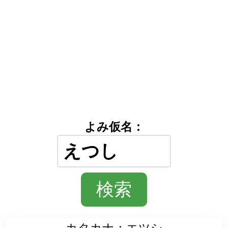
よみ仮名：
カタカナ：エツシ