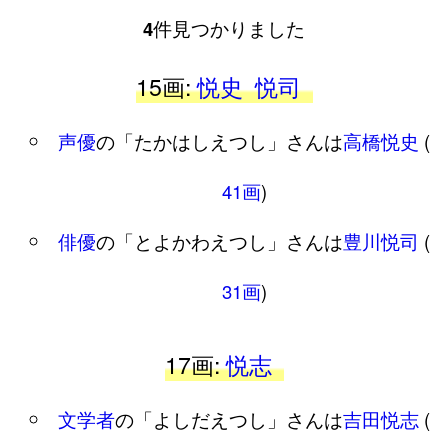
4
件見つかりました
15画:
悦史
悦司
声優
の「たかはしえつし」さんは
高橋悦史
(
41画
)
俳優
の「とよかわえつし」さんは
豊川悦司
(
31画
)
17画:
悦志
文学者
の「よしだえつし」さんは
吉田悦志
(