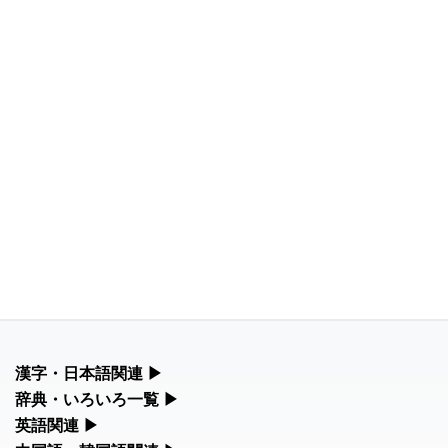
漢字・日本語関連
▶
漢字の読み方検索、手書き入力、書き順練習など、日本語学習に
辞典・いろいろ一覧
▶
役立つツールを集めています。
部首・画数別の漢字一覧、熟語辞典、地名・駅名検索など、各種
英語関連
▶
リファレンスツールです。
カタカナ語・略語の意味検索、発音記号、リスニング練習など英