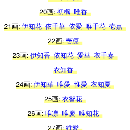
20画:
初楓
唯香
21画:
伊知花
依千華
依愛
唯千花
壱嘉
22画:
壱凛
23画:
伊知香
依知花
愛華
衣千嘉
衣知香
24画:
伊知華
唯愛
惟愛
衣知夏
25画:
衣智花
26画:
唯凛
唯慶
唯知花
27画:
維愛