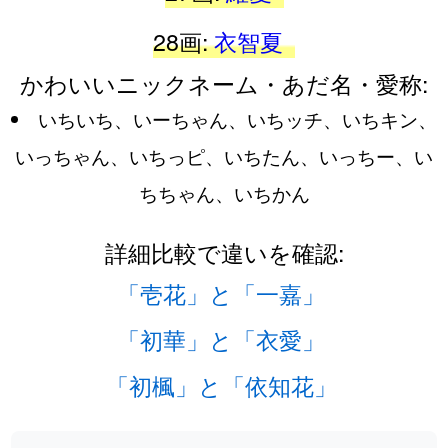
28画:
衣智夏
かわいいニックネーム・あだ名・愛称:
いちいち、いーちゃん、いちッチ、いちキン、
いっちゃん、いちっピ、いちたん、いっちー、い
ちちゃん、いちかん
詳細比較で違いを確認:
「壱花」と「一嘉」
「初華」と「衣愛」
「初楓」と「依知花」