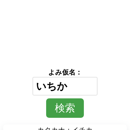
よみ仮名：
カタカナ：イチカ