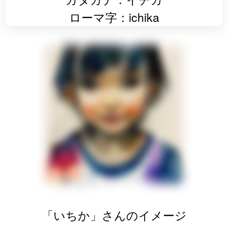
ローマ字：ichika
「いちか」さんのイメージ