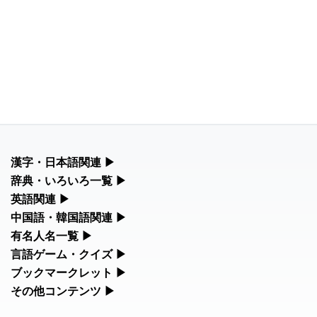
漢字・日本語関連
▶
漢字の読み方検索、手書き入力、書き順練習など、日本語学習に
辞典・いろいろ一覧
▶
役立つツールを集めています。
部首・画数別の漢字一覧、熟語辞典、地名・駅名検索など、各種
英語関連
▶
リファレンスツールです。
カタカナ語・略語の意味検索、発音記号、リスニング練習など英
中国語・韓国語関連
▶
人名漢字辞典 - 読み方検索
語学習ツールです。
中国語のピンイン変換、韓国語の手書き入力など、アジア言語学
有名人名一覧
▶
部首画数別漢字一覧
習ツールです。
海外セレブやスポーツ選手の名前の読み方・発音を確認できま
言語ゲーム・クイズ
▶
カタカナ語の意味・発音・類語辞典
す。
四字熟語パズルや漢字クイズなど、楽しみながら学べるゲームで
ブックマークレット
▶
手書き漢字入力
手書き中国語入力 変換ツール
す。
ブラウザに登録して、どのサイトからでも漢字や英語を検索でき
その他コンテンツ
▶
常用漢字一覧
海外有名人の苗字・名前一覧と発音 🔊
る便利ツールです。
絵文字の意味、特殊記号の読み方など、その他の便利ツールで
英語の発音記号一覧