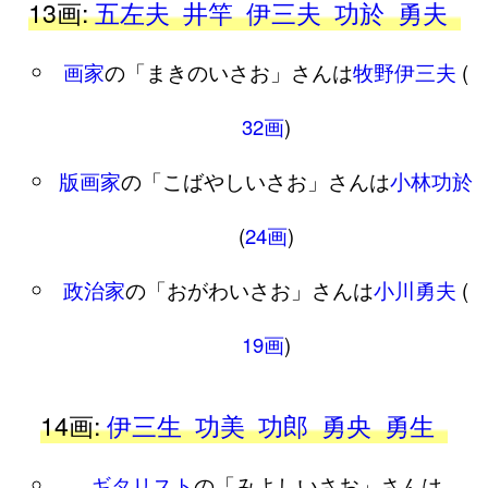
13画:
五左夫
井竿
伊三夫
功於
勇夫
画家
の「まきのいさお」さんは
牧野伊三夫
(
32画
)
版画家
の「こばやしいさお」さんは
小林功於
(
24画
)
政治家
の「おがわいさお」さんは
小川勇夫
(
19画
)
14画:
伊三生
功美
功郎
勇央
勇生
ギタリスト
の「みよしいさお」さんは