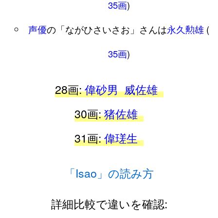
35画
)
声優
の「ながひさいさお」さんは
永久勲雄
(
35画
)
28画:
偉砂男
威佐雄
30画:
猪佐雄
31画:
偉瑳生
「Isao」の読み方
詳細比較で違いを確認: