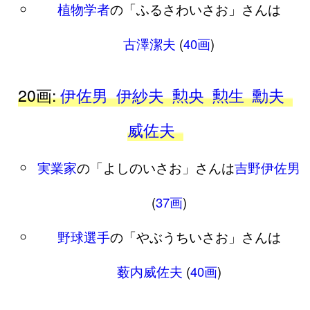
植物学者
の「ふるさわいさお」さんは
古澤潔夫
(
40画
)
20画:
伊佐男
伊紗夫
勲央
勲生
勳夫
威佐夫
実業家
の「よしのいさお」さんは
吉野伊佐男
(
37画
)
野球選手
の「やぶうちいさお」さんは
薮内威佐夫
(
40画
)