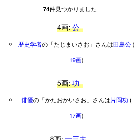
74
件見つかりました
4画:
公
歴史学者
の「たじまいさお」さんは
田島公
(
19画
)
5画:
功
俳優
の「かたおかいさお」さんは
片岡功
(
17画
)
8画:
一三夫