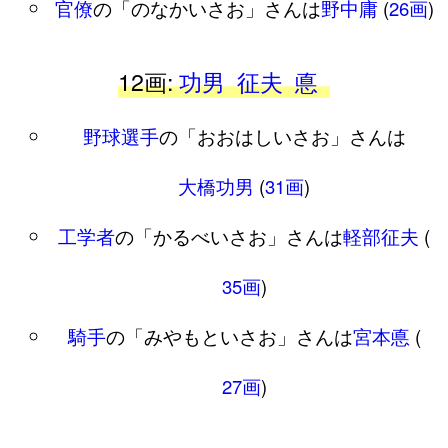
官僚
の「のなかいさお」さんは
野中庸
(
26画
)
12画:
功男
征夫
悳
野球選手
の「おおはしいさお」さんは
大橋功男
(
31画
)
工学者
の「かるべいさお」さんは
軽部征夫
(
35画
)
騎手
の「みやもといさお」さんは
宮本悳
(
27画
)