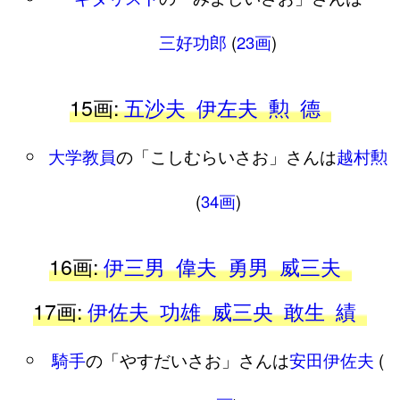
三好功郎
(
23画
)
15画:
五沙夫
伊左夫
勲
德
大学教員
の「こしむらいさお」さんは
越村勲
(
34画
)
16画:
伊三男
偉夫
勇男
威三夫
17画:
伊佐夫
功雄
威三央
敢生
績
騎手
の「やすだいさお」さんは
安田伊佐夫
(