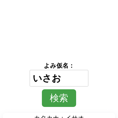
よみ仮名：
カタカナ：イサオ