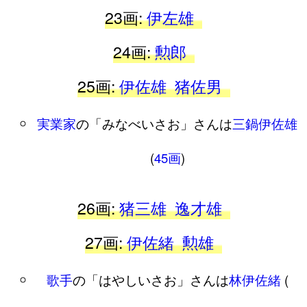
23画:
伊左雄
24画:
勲郎
25画:
伊佐雄
猪佐男
実業家
の「みなべいさお」さんは
三鍋伊佐雄
(
45画
)
26画:
猪三雄
逸才雄
27画:
伊佐緒
勲雄
歌手
の「はやしいさお」さんは
林伊佐緒
(