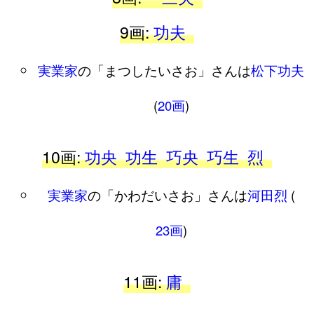
9画:
功夫
実業家
の「まつしたいさお」さんは
松下功夫
(
20画
)
10画:
功央
功生
巧央
巧生
烈
実業家
の「かわだいさお」さんは
河田烈
(
23画
)
11画:
庸