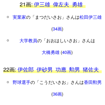
21画:
伊三雄
偉左夫
勇雄
実業家
の「まつだいさお」さんは
松田伊三雄
(
34画
)
大学教員
の「おおはしいさお」さんは
大橋勇雄
(
40画
)
22画:
伊佐郎
伊砂男
功應
勲男
猪佐夫
野球選手
の「こうだいさお」さんは
香田勲男
(
36画
)