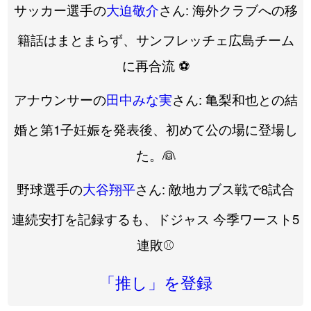
サッカー選手の
大迫敬介
さん: 海外クラブへの移
籍話はまとまらず、サンフレッチェ広島チーム
に再合流 ⚽️
アナウンサーの
田中みな実
さん: 亀梨和也との結
婚と第1子妊娠を発表後、初めて公の場に登場し
た。👰
野球選手の
大谷翔平
さん: 敵地カブス戦で8試合
連続安打を記録するも、ドジャス 今季ワースト5
連敗⚾️
「推し」を登録