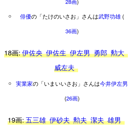
28画
)
俳優
の「たけのいさお」さんは
武野功雄
(
36画
)
18画:
伊佐央
伊佐生
伊左男
勇郎
勲大
威左夫
実業家
の「いまいいさお」さんは
今井伊左男
(
26画
)
19画:
五三雄
伊砂夫
勲夫
潔夫
雄男