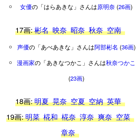
女優
の「はらあきな」さんは
原明奈
(
26画
)
17画:
彬名
映奈
昭奈
秋奈
空南
声優
の「あべあきな」さんは
阿部彬名
(
36画
)
漫画家
の「あきなつかこ」さんは
秋奈つかこ
(
23画
)
18画:
明夏
晃奈
空夏
空納
英華
19画:
明菜
椛和
椛奈
淳奈
爽奈
空菜
章奈