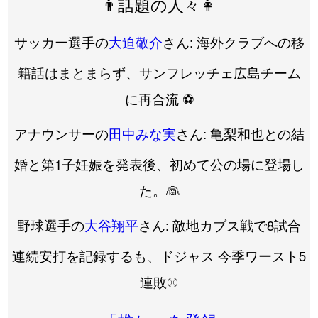
👨話題の人々👩
サッカー選手の
大迫敬介
さん: 海外クラブへの移
籍話はまとまらず、サンフレッチェ広島チーム
に再合流 ⚽️
アナウンサーの
田中みな実
さん: 亀梨和也との結
婚と第1子妊娠を発表後、初めて公の場に登場し
た。👰
野球選手の
大谷翔平
さん: 敵地カブス戦で8試合
連続安打を記録するも、ドジャス 今季ワースト5
連敗⚾️