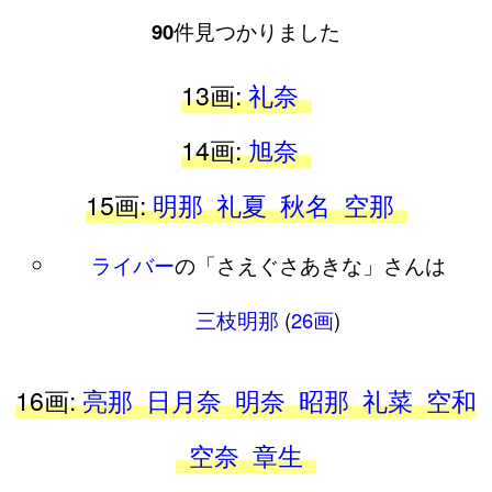
90
件見つかりました
13画:
礼奈
14画:
旭奈
15画:
明那
礼夏
秋名
空那
ライバー
の「さえぐさあきな」さんは
三枝明那
(
26画
)
16画:
亮那
日月奈
明奈
昭那
礼菜
空和
空奈
章生