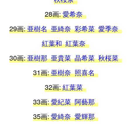
28画:
愛希奈
29画:
亜樹名
亜綺奈
彩希菜
愛季奈
紅葉和
紅葉奈
30画:
亜樹那
亜貴菜
晶希菜
秋桜菜
31画:
亜樹奈
照喜名
32画:
紅葉菜
33画:
愛紀菜
阿藝那
35画:
愛綺奈
愛輝那