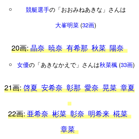
競艇選手
の「おおみねあきな」さんは
大峯明菜
(
32画
)
20画:
晶奈
暁奈
有希那
秋菜
陽奈
女優
の「あきなかえで」さんは
秋菜楓
(
33画
)
21画:
啓夏
安希奈
彰那
愛奈
晃菜
章夏
22画:
亜希奈
彬菜
彰奈
明希来
椛菜
章菜