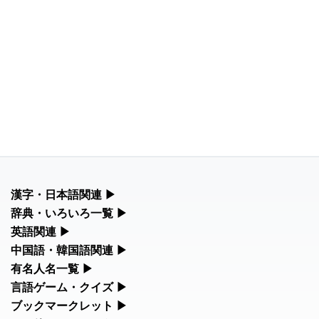
漢字・日本語関連
▶
漢字の読み方検索、手書き入力、書き順練習など、日本語学習に
辞典・いろいろ一覧
▶
役立つツールを集めています。
部首・画数別の漢字一覧、熟語辞典、地名・駅名検索など、各種
英語関連
▶
リファレンスツールです。
カタカナ語・略語の意味検索、発音記号、リスニング練習など英
中国語・韓国語関連
▶
人名漢字辞典 - 読み方検索
語学習ツールです。
中国語のピンイン変換、韓国語の手書き入力など、アジア言語学
有名人名一覧
▶
部首画数別漢字一覧
習ツールです。
海外セレブやスポーツ選手の名前の読み方・発音を確認できま
言語ゲーム・クイズ
▶
カタカナ語の意味・発音・類語辞典
す。
四字熟語パズルや漢字クイズなど、楽しみながら学べるゲームで
ブックマークレット
▶
手書き漢字入力
手書き中国語入力 変換ツール
す。