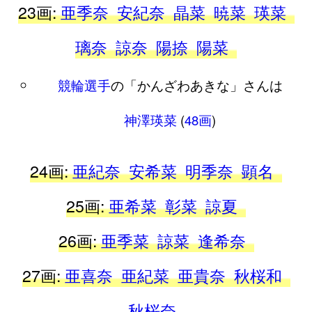
23画:
亜季奈
安紀奈
晶菜
暁菜
瑛菜
璃奈
諒奈
陽捺
陽菜
競輪選手
の「かんざわあきな」さんは
神澤瑛菜
(
48画
)
24画:
亜紀奈
安希菜
明季奈
顕名
25画:
亜希菜
彰菜
諒夏
26画:
亜季菜
諒菜
逢希奈
27画:
亜喜奈
亜紀菜
亜貴奈
秋桜和
秋桜奈