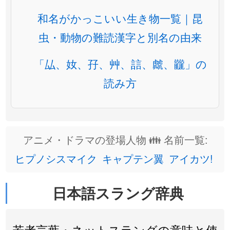
和名がかっこいい生き物一覧｜昆
虫・動物の難読漢字と別名の由来
「厸、奻、孖、艸、誩、虤、龖」の
読み方
アニメ・ドラマの登場人物 👪 名前一覧:
ヒプノシスマイク
キャプテン翼
アイカツ!
日本語スラング辞典
若者言葉・ネットスラングの意味と使