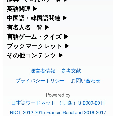
練習など、日本語学習に役立つツールを
部首・画数別の漢字一覧、熟語辞典、地
英語関連
▶
2026-08-06
「
矛
」のイメージを追加しました
User feedback
集めています。
名・駅名検索など、各種リファレンスツ
カタカナ語・略語の意味検索、発音記
中国語・韓国語関連
▶
ールです。
2026-08-06
「
旅行客
」のイメージを追加しました
User feedback
号、リスニング練習など英語学習ツール
中国語のピンイン変換、韓国語の手書き
有名人名一覧
▶
人名漢字辞典 - 読み方検索
です。
入力など、アジア言語学習ツールです。
海外セレブやスポーツ選手の名前の読み
言語ゲーム・クイズ
▶
2026-08-06
「
胆石
」のイメージを追加しました
User feedback
部首画数別漢字一覧
手書き漢字入力
方・発音を確認できます。
四字熟語パズルや漢字クイズなど、楽し
ブックマークレット
▶
カタカナ語の意味・発音・類語辞典
手書き中国語入力 変換ツール
2026-08-06
「
下取
」のイメージを追加しました
User feedback
常用漢字一覧
みながら学べるゲームです。
ブラウザに登録して、どのサイトからで
その他コンテンツ
▶
漢字の書き方・書き順 書き取り練習
海外有名人の苗字・名前一覧と発音
2026-08-06
英語の発音記号一覧
「
無性
」のイメージを追加しました
User feedback
ピンイン一覧表
も漢字や英語を検索できる便利ツールで
絵文字の意味、特殊記号の読み方など、
人名用漢字一覧
漢字ゲーム一覧
帳
🔊
す。
運営者情報
参考文献
その他の便利ツールです。
2026-08-06
「
黃
」のイメージを追加しました
User feedback
英単語リスニングテスト
韓国語手書き入力
画数別なまえ漢字一覧
有名人名前読みクイズ（毎日更新）
プライバシーポリシー
お問い合わせ
ひらがなの書き方・書き順
プレミアリーグ選手名一覧
漢字読み方検索ブックマークレット
絵文字の意味と使い方
2026-08-06
「
截
」のイメージを追加しました
User feedback
イメージ化する英単語の覚え方
外国語翻訳ツール
名前イメージイラスト一覧
Powered by
四字熟語デイリー穴埋めクイズ（毎日
カタカナの書き方・書き順
WEリーグ選手名一覧
2026-08-06
「
発売
」のイメージを追加しました
User feedback
英語・カタカナ語意味検索ブックマー
トレンドワード・イメージギャラリ
日本語ワードネット （1.1版）© 2009-2011
英語の意味・発音の違い
更新）
クレット
2026-08-06
イメージ・印象から漢字や熟語を探す
「
大筋
」のイメージを追加しました
User feedback
ー
スラングの意味・語源・例文・英語・
東京オリンピック選手名一覧
NICT, 2012-2015 Francis Bond and 2016-2017