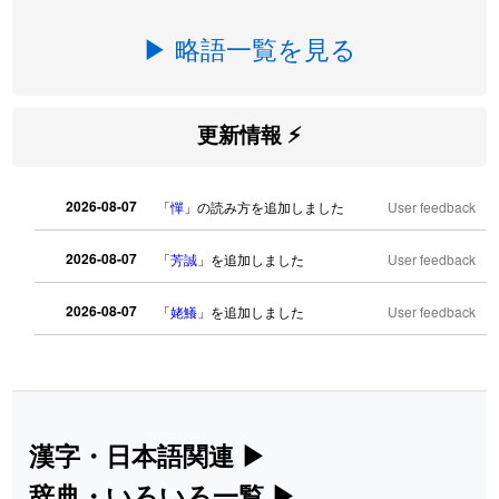
▶ 略語一覧を見る
更新情報 ⚡
2026-08-07
「
憚
」の読み方を追加しました
User feedback
2026-08-07
「
芳誠
」を追加しました
User feedback
2026-08-07
「
姥鱶
」を追加しました
User feedback
2026-08-06
「
海中公園
」のイメージを追加しまし
User
た
feedback
2026-08-06
「
啗
」のイメージを追加しました
User feedback
漢字・日本語関連
▶
漢字の読み方検索、手書き入力、書き順
辞典・いろいろ一覧
▶
2026-08-06
「
元旦
」のイメージを追加しました
User feedback