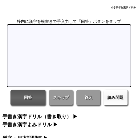
小学四年生漢字ドリル
枠内に漢字を横書きで手入力して「回答」ボタンをタップ
回答
スキップ
答え
読み問題
手書き漢字ドリル（書き取り）
▶
手書き漢字よみドリル
▶
小学一年生漢字ドリル
漢字・日本語関連
小学一年生漢字よみドリル
▶