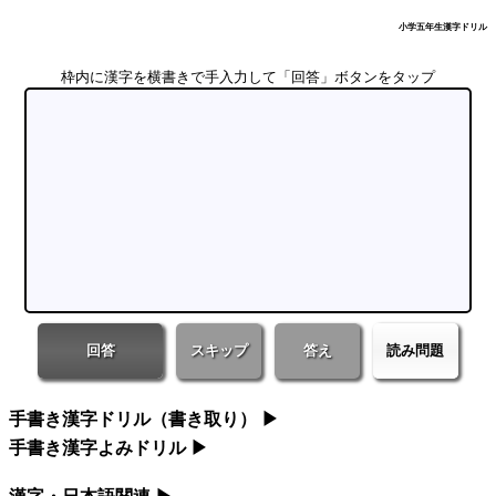
小学五年生漢字ドリル
枠内に漢字を横書きで手入力して「回答」ボタンをタップ
回答
スキップ
答え
読み問題
手書き漢字ドリル（書き取り）
▶
手書き漢字よみドリル
▶
小学一年生漢字ドリル
漢字・日本語関連
小学一年生漢字よみドリル
▶