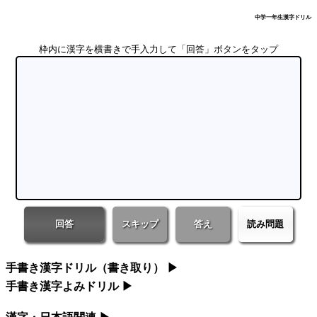
中学一年生漢字ドリル
枠内に漢字を横書きで手入力して「回答」ボタンをタップ
回答
スキップ
答え
読み問題
手書き漢字ドリル（書き取り）
▶
手書き漢字よみドリル
▶
小学一年生漢字ドリル
漢字・日本語関連
小学一年生漢字よみドリル
▶