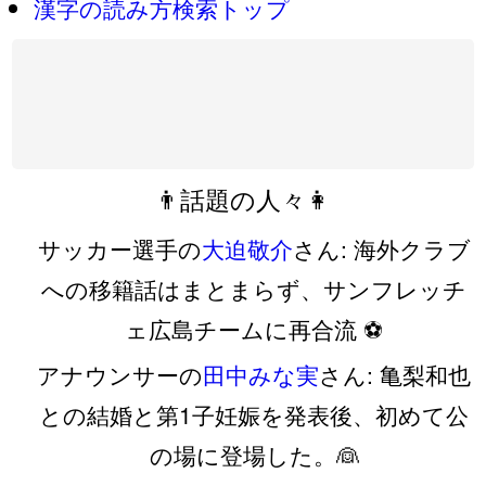
漢字の読み方検索トップ
👨話題の人々👩
サッカー選手の
大迫敬介
さん: 海外クラブ
への移籍話はまとまらず、サンフレッチ
ェ広島チームに再合流 ⚽️
アナウンサーの
田中みな実
さん: 亀梨和也
との結婚と第1子妊娠を発表後、初めて公
の場に登場した。👰