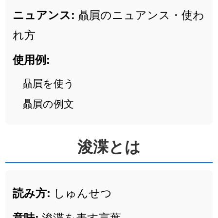
贔屓のニュアンス・使わ
ニュアンス:
れ方
使用例:
贔屓を使う
贔屓の例文
浚渫とは
しゅんせつ
読み方:
浚渫を表す言葉
意味: