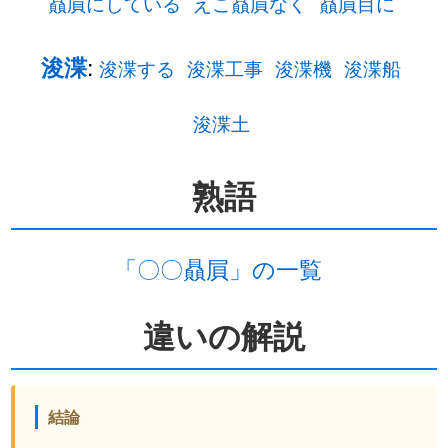
贔屓にしている
えこ贔屓なく
贔屓目に
:
浚渫
浚渫する
浚渫工事
浚渫機
浚渫船
浚渫土
熟語
「〇〇贔屓」の一覧
違いの解説
結論