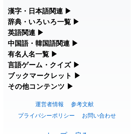
漢字・日本語関連
▶
漢字の読み方検索、手書き入力、書き順
辞典・いろいろ一覧
▶
練習など、日本語学習に役立つツールを
部首・画数別の漢字一覧、熟語辞典、地
英語関連
▶
集めています。
名・駅名検索など、各種リファレンスツ
カタカナ語・略語の意味検索、発音記
中国語・韓国語関連
▶
ールです。
号、リスニング練習など英語学習ツール
中国語のピンイン変換、韓国語の手書き
有名人名一覧
▶
人名漢字辞典 - 読み方検索
です。
入力など、アジア言語学習ツールです。
海外セレブやスポーツ選手の名前の読み
言語ゲーム・クイズ
▶
部首画数別漢字一覧
手書き漢字入力
方・発音を確認できます。
四字熟語パズルや漢字クイズなど、楽し
ブックマークレット
▶
カタカナ語の意味・発音・類語辞典
手書き中国語入力 変換ツール
常用漢字一覧
みながら学べるゲームです。
ブラウザに登録して、どのサイトからで
その他コンテンツ
▶
漢字の書き方・書き順 書き取り練習
海外有名人の苗字・名前一覧と発音
英語の発音記号一覧
ピンイン一覧表
も漢字や英語を検索できる便利ツールで
絵文字の意味、特殊記号の読み方など、
人名用漢字一覧
漢字ゲーム一覧
帳
🔊
す。
運営者情報
参考文献
その他の便利ツールです。
英単語リスニングテスト
韓国語手書き入力
画数別なまえ漢字一覧
有名人名前読みクイズ（毎日更新）
プライバシーポリシー
お問い合わせ
ひらがなの書き方・書き順
プレミアリーグ選手名一覧
漢字読み方検索ブックマークレット
絵文字の意味と使い方
イメージ化する英単語の覚え方
外国語翻訳ツール
名前イメージイラスト一覧
四字熟語デイリー穴埋めクイズ（毎日
カタカナの書き方・書き順
WEリーグ選手名一覧