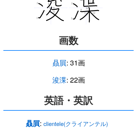
7
7
2
2
6
9
8
10
9
10
12
11
3
3
画数
贔屓
: 31画
浚渫
: 22画
英語・英訳
:
贔屓
clientele(クライアンテル)