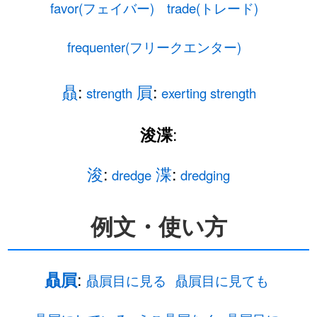
favor(フェイバー)
trade(トレード)
frequenter(フリークエンター)
贔
:
屓
:
strength
exerting strength
:
浚渫
浚
:
渫
:
dredge
dredging
例文・使い方
:
贔屓
贔屓目に見る
贔屓目に見ても