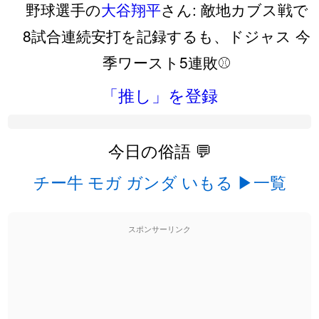
野球選手の
大谷翔平
さん: 敵地カブス戦で
8試合連続安打を記録するも、ドジャス 今
季ワースト5連敗⚾️
「推し」を登録
今日の俗語 💬
チー牛
モガ
ガンダ
いもる
▶一覧
スポンサーリンク