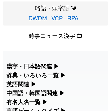
略語・頭字語 🚾
DWDM
VCP
RPA
時事ニュース漢字 📺
漢字・日本語関連
▶
漢字の読み方検索、手書き入力、書き順
辞典・いろいろ一覧
▶
練習など、日本語学習に役立つツールを
部首・画数別の漢字一覧、熟語辞典、地
英語関連
▶
集めています。
名・駅名検索など、各種リファレンスツ
カタカナ語・略語の意味検索、発音記
中国語・韓国語関連
▶
ールです。
号、リスニング練習など英語学習ツール
中国語のピンイン変換、韓国語の手書き
有名人名一覧
▶
人名漢字辞典 - 読み方検索
です。
入力など、アジア言語学習ツールです。
海外セレブやスポーツ選手の名前の読み
言語ゲーム・クイズ
▶