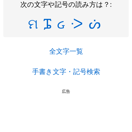
次の文字や記号の読み方は？:
ମ
ᎎ
ᏽ
ᑀ
ᔖ
全文字一覧
手書き文字・記号検索
広告